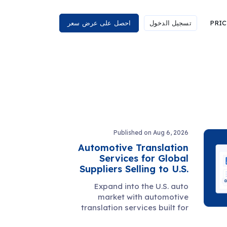
PRIC
تسجيل الدخول
احصل على عرض سعر
Published on Aug 6, 2026
Automotive Translation
Services for Global
Suppliers Selling to U.S.
Manufacturers
Expand into the U.S. auto
market with automotive
translation services built for
manuals, specs, PPAP files,