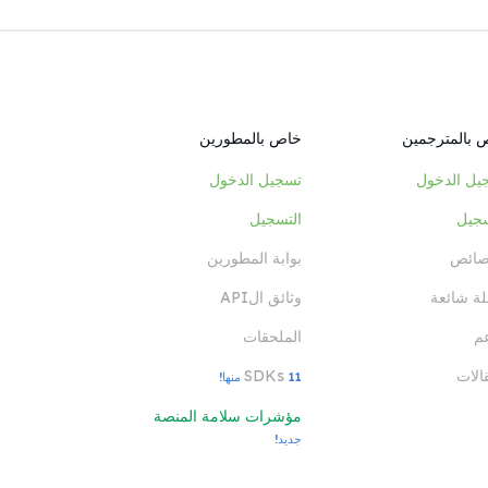
 بالمترجمين
خاص بالمطورين
يل الدخول
تسجيل الدخول
سجيل
التسجيل
صائص
بوابة المطورين
لة شائعة
وثائق الAPI
عم
الملحقات
الات
SDKs
11 منها!
مؤشرات سلامة المنصة
جديد!