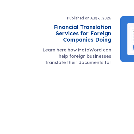
warranty docs, and supplier
communication.
Published on Aug 6, 2026
Financial Translation
Services for Foreign
Companies Doing
Business in the U.S.
Learn here how MotaWord can
help foreign businesses
translate their documents for
use in the U.S.