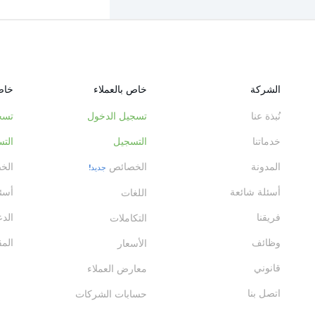
الشركة
خاص بالعملاء
خاص
نُبذة عنا
تسجيل الدخول
تسج
خدماتنا
التسجيل
الت
المدونة
الخصائص
الخ
جديد!
أسئلة شائعة
أسئ
اللغات
فريقنا
الد
التكاملات
وظائف
المق
الأسعار
قانوني
معارض العملاء
اتصل بنا
حسابات الشركات