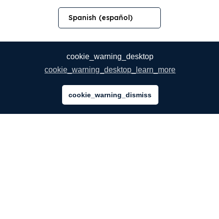
Spanish (español)
cookie_warning_desktop
cookie_warning_desktop_learn_more
cookie_warning_dismiss
EMPRESA
Quiénes Somos
Nuestros Servicios
Blog
¡NUEVO!
FAQ
Nuestro equipo
Oportunidades Profesionales