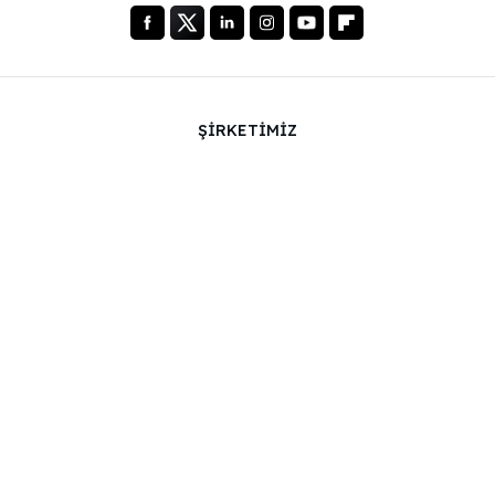
ŞİRKETİMİZ
Hakkımızda
Hizmetlerimiz
Blog
SSS
Takımımız
Kariyer
Hukuk
Bize Ulaşın