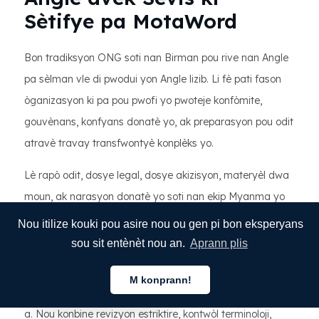
Sètifye pa MotaWord
Bon tradiksyon ONG soti nan Birman pou rive nan Angle
pa sèlman vle di pwodui yon Angle lizib. Li fè pati fason
òganizasyon ki pa pou pwofi yo pwoteje konfòmite,
gouvènans, konfyans donatè yo, ak preparasyon pou odit
atravè travay transfwontyè konplèks yo.
Lè rapò odit, dosye legal, dosye akizisyon, materyèl dwa
moun, ak narasyon donatè yo soti nan ekip Myanma yo
bay evalyatè ki pale anglè, tradiksyon vin tounen yon pati
Nou itilize kouki pou asire nou ou gen pi bon eksperyans
nan anviwònman kontwòl la. Se poutèt sa li enpòtan pou
sou sit entènèt nou an.
Aprann plis
gen travay konplè, konsistan, epi responsab.
M konprann!
Kreyòl Ayisyen
Sèvis tradiksyon sètifye MotaWord yo fèt pou reyalite sa
a. Nou konbine revizyon estriktire, kontwòl terminoloji,