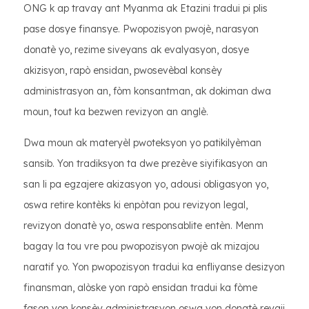
ONG k ap travay ant Myanma ak Etazini tradui pi plis
pase dosye finansye. Pwopozisyon pwojè, narasyon
donatè yo, rezime siveyans ak evalyasyon, dosye
akizisyon, rapò ensidan, pwosevèbal konsèy
administrasyon an, fòm konsantman, ak dokiman dwa
moun, tout ka bezwen revizyon an anglè.
Dwa moun ak materyèl pwoteksyon yo patikilyèman
sansib. Yon tradiksyon ta dwe prezève siyifikasyon an
san li pa egzajere akizasyon yo, adousi obligasyon yo,
oswa retire kontèks ki enpòtan pou revizyon legal,
revizyon donatè yo, oswa responsablite entèn. Menm
bagay la tou vre pou pwopozisyon pwojè ak mizajou
naratif yo. Yon pwopozisyon tradui ka enfliyanse desizyon
finansman, alòske yon rapò ensidan tradui ka fòme
fason yon konsèy administrasyon oswa yon donatè reyaji