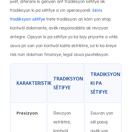
jwèt, diferans ki genyen ant tradiksyon sètifye ak
tradiksyon ki pa sètifye a vin operasyonèl.
Sèvis
tradiksyon sètifye
trete tradiksyon an kòm yon etap
kontwòl dokimante, avèk responsablite ak revizyon
entegre. Opsyon ki pa sètifye yo ka bay priyorite a vitès
oswa pri san yon kontwòl kalite estriktire, sa ki ka kreye
risk nan dokiman finansye, legal oswa pwoteksyon.
TRADIKSYON
TRADIKSYON
KARAKTERISTIK
KI PA
SÈTIFYE
SÈTIFYE
Presizyon
Revizyon
Souvan yon
estriktire,
sèl pasaj
kontwòl
avèk yon