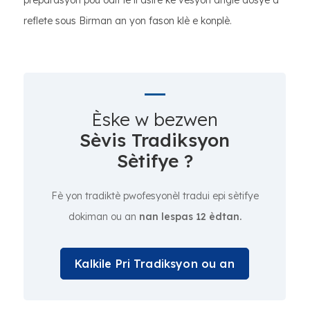
preparasyon pou odit lè li asire ke vèsyon angle dosye a
reflete sous Birman an yon fason klè e konplè.
Èske w bezwen
Sèvis Tradiksyon
Sètifye ?
Fè yon tradiktè pwofesyonèl tradui epi sètifye
dokiman ou an
nan lespas 12 èdtan.
Kalkile Pri Tradiksyon ou an