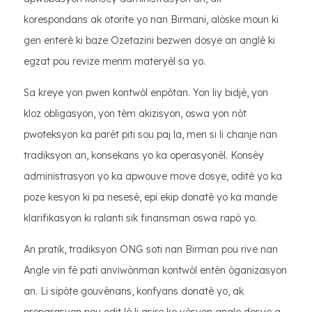
korespondans ak otorite yo nan Birmani, alòske moun ki
gen enterè ki baze Ozetazini bezwen dosye an anglè ki
egzat pou revize menm materyèl sa yo.
Sa kreye yon pwen kontwòl enpòtan. Yon liy bidjè, yon
kloz obligasyon, yon tèm akizisyon, oswa yon nòt
pwoteksyon ka parèt piti sou paj la, men si li chanje nan
tradiksyon an, konsekans yo ka operasyonèl. Konsèy
administrasyon yo ka apwouve move dosye, oditè yo ka
poze kesyon ki pa nesesè, epi ekip donatè yo ka mande
klarifikasyon ki ralanti sik finansman oswa rapò yo.
An pratik, tradiksyon ONG soti nan Birman pou rive nan
Angle vin fè pati anviwònman kontwòl entèn òganizasyon
an. Li sipòte gouvènans, konfyans donatè yo, ak