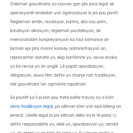
Dokiman gouvènans yo souvan gen plis pwa legal ak
operasyonèl andedan yon òganizasyon ki pa pou pwofi.
Règleman entèn, rezolisyon, kontra, akò sou-prim,
kondisyon akizisyon, règleman pwoteksyon, ak
memorandòm konpreyansyon ka tout kòmanse an
birman epi pita manm konsèy administrasyon an,
reprezantan donatè yo, ekip konfòmite yo, oswa avoka
yo ka revize yo an anglè. Lè papòt apwobasyon,
obligasyon, oswa tèm defini yo chanje nan tradiksyon,
risk gouvènans lan ogmante rapidman.
Se poutèt sa li pi bon pou trete kalite travay sa a kòm
sèvis tradiksyon legal
, pa sèlman kòm yon sipò bileng an
jeneral. Libellé legal la pa sèlman dekri sa ki te pase. Li
defini responsablite yo, delè yo, apwobasyon yo, remèd