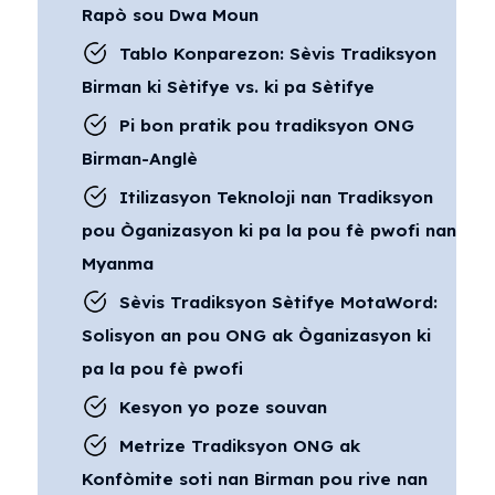
Rapò sou Dwa Moun
Tablo Konparezon: Sèvis Tradiksyon
Birman ki Sètifye vs. ki pa Sètifye
Pi bon pratik pou tradiksyon ONG
Birman-Anglè
Itilizasyon Teknoloji nan Tradiksyon
pou Òganizasyon ki pa la pou fè pwofi nan
Myanma
Sèvis Tradiksyon Sètifye MotaWord:
Solisyon an pou ONG ak Òganizasyon ki
pa la pou fè pwofi
Kesyon yo poze souvan
Metrize Tradiksyon ONG ak
Konfòmite soti nan Birman pou rive nan