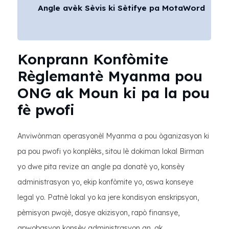
Angle avèk Sèvis ki Sètifye pa MotaWord
Konprann Konfòmite
Règlemantè Myanma pou
ONG ak Moun ki pa la pou
fè pwofi
Anviwònman operasyonèl Myanma a pou òganizasyon ki
pa pou pwofi yo konplèks, sitou lè dokiman lokal Birman
yo dwe pita revize an angle pa donatè yo, konsèy
administrasyon yo, ekip konfòmite yo, oswa konseye
legal yo. Patnè lokal yo ka jere kondisyon enskripsyon,
pèmisyon pwojè, dosye akizisyon, rapò finansye,
apwobasyon konsèy administrasyon an, ak