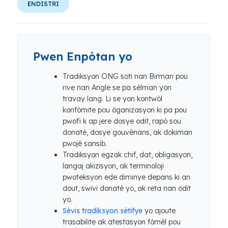
ENDISTRI
Pwen Enpòtan yo
Tradiksyon ONG soti nan Birman pou
rive nan Angle se pa sèlman yon
travay lang. Li se yon kontwòl
konfòmite pou òganizasyon ki pa pou
pwofi k ap jere dosye odit, rapò sou
donatè, dosye gouvènans, ak dokiman
pwojè sansib.
Tradiksyon egzak chif, dat, obligasyon,
langaj akizisyon, ak terminoloji
pwoteksyon ede diminye depans ki an
dout, swivi donatè yo, ak reta nan odit
yo.
Sèvis tradiksyon sètifye
yo ajoute
trasabilite ak atestasyon fòmèl pou