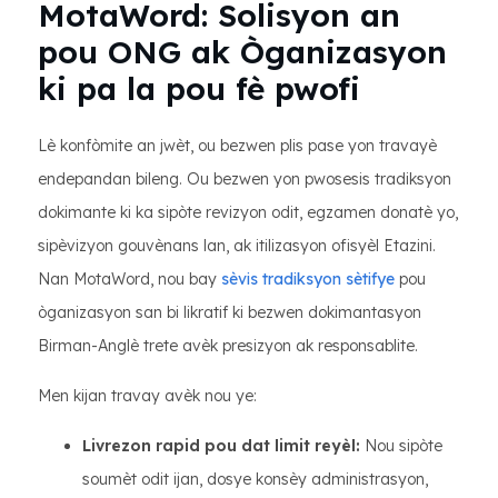
MotaWord: Solisyon an
pou ONG ak Òganizasyon
ki pa la pou fè pwofi
Lè konfòmite an jwèt, ou bezwen plis pase yon travayè
endepandan bileng. Ou bezwen yon pwosesis tradiksyon
dokimante ki ka sipòte revizyon odit, egzamen donatè yo,
sipèvizyon gouvènans lan, ak itilizasyon ofisyèl Etazini.
Nan MotaWord, nou bay
sèvis tradiksyon sètifye
pou
òganizasyon san bi likratif ki bezwen dokimantasyon
Birman-Anglè trete avèk presizyon ak responsablite.
Men kijan travay avèk nou ye:
Livrezon rapid pou dat limit reyèl:
Nou sipòte
soumèt odit ijan, dosye konsèy administrasyon,