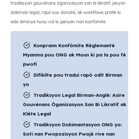
tradiksyon gouvènans òganizasyon san bi likratif, jesyon
dokiman legal, rapò sou donatè, ak workflows pratik ki
ede diminye twou vid ki genyen nan konfòmite.
Konprann Konfòmite Règlemantè
Myanma pou ONG ak Moun ki pa la pou fè
pwofi
Difikilte pou tradui rapò odit Birman
yo
Tradiksyon Legal Birman-Anglè: Asire
Gouvènans Òganizasyon San Bi Likratif ak
Klète Legal
Tradiksyon Dokimantasyon ONG yo:
Soti nan Pwopozisyon Pwojè rive nan