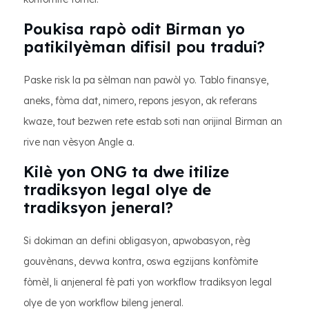
Poukisa rapò odit Birman yo
patikilyèman difisil pou tradui?
Paske risk la pa sèlman nan pawòl yo. Tablo finansye,
aneks, fòma dat, nimero, repons jesyon, ak referans
kwaze, tout bezwen rete estab soti nan orijinal Birman an
rive nan vèsyon Angle a.
Kilè yon ONG ta dwe itilize
tradiksyon legal olye de
tradiksyon jeneral?
Si dokiman an defini obligasyon, apwobasyon, règ
gouvènans, devwa kontra, oswa egzijans konfòmite
fòmèl, li anjeneral fè pati yon workflow tradiksyon legal
olye de yon workflow bileng jeneral.