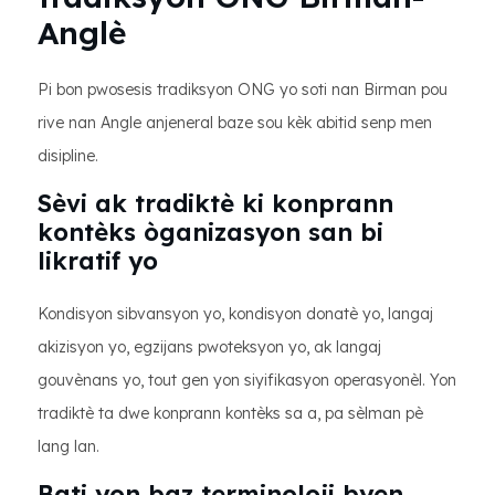
Anglè
Pi bon pwosesis tradiksyon ONG yo soti nan Birman pou
rive nan Angle anjeneral baze sou kèk abitid senp men
disipline.
Sèvi ak tradiktè ki konprann
kontèks òganizasyon san bi
likratif yo
Kondisyon sibvansyon yo, kondisyon donatè yo, langaj
akizisyon yo, egzijans pwoteksyon yo, ak langaj
gouvènans yo, tout gen yon siyifikasyon operasyonèl. Yon
tradiktè ta dwe konprann kontèks sa a, pa sèlman pè
lang lan.
Bati yon baz terminoloji byen