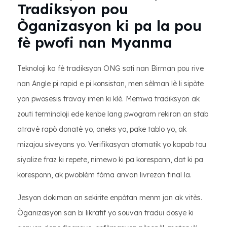
Tradiksyon pou
Òganizasyon ki pa la pou
fè pwofi nan Myanma
Teknoloji ka fè tradiksyon ONG soti nan Birman pou rive
nan Angle pi rapid e pi konsistan, men sèlman lè li sipòte
yon pwosesis travay imen ki klè. Memwa tradiksyon ak
zouti terminoloji ede kenbe lang pwogram rekiran an stab
atravè rapò donatè yo, aneks yo, pake tablo yo, ak
mizajou siveyans yo. Verifikasyon otomatik yo kapab tou
siyalize fraz ki repete, nimewo ki pa koresponn, dat ki pa
koresponn, ak pwoblèm fòma anvan livrezon final la.
Jesyon dokiman an sekirite enpòtan menm jan ak vitès.
Òganizasyon san bi likratif yo souvan tradui dosye ki