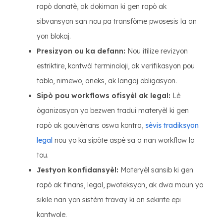
rapò donatè, ak dokiman ki gen rapò ak
sibvansyon san nou pa transfòme pwosesis la an
yon blokaj.
Presizyon ou ka defann:
Nou itilize revizyon
estriktire, kontwòl terminoloji, ak verifikasyon pou
tablo, nimewo, aneks, ak langaj obligasyon.
Sipò pou workflows ofisyèl ak legal:
Lè
òganizasyon yo bezwen tradui materyèl ki gen
rapò ak gouvènans oswa kontra,
sèvis tradiksyon
legal
nou yo ka sipòte aspè sa a nan workflow la
tou.
Jestyon konfidansyèl:
Materyèl sansib ki gen
rapò ak finans, legal, pwoteksyon, ak dwa moun yo
sikile nan yon sistèm travay ki an sekirite epi
kontwole.