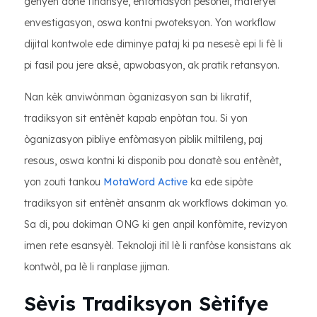
genyen done finansye, enfòmasyon pèsonèl, materyèl
envestigasyon, oswa kontni pwoteksyon. Yon workflow
dijital kontwole ede diminye pataj ki pa nesesè epi li fè li
pi fasil pou jere aksè, apwobasyon, ak pratik retansyon.
Nan kèk anviwònman òganizasyon san bi likratif,
tradiksyon sit entènèt kapab enpòtan tou. Si yon
òganizasyon pibliye enfòmasyon piblik miltileng, paj
resous, oswa kontni ki disponib pou donatè sou entènèt,
yon zouti tankou
MotaWord Active
ka ede sipòte
tradiksyon sit entènèt ansanm ak workflows dokiman yo.
Sa di, pou dokiman ONG ki gen anpil konfòmite, revizyon
imen rete esansyèl. Teknoloji itil lè li ranfòse konsistans ak
kontwòl, pa lè li ranplase jijman.
Sèvis Tradiksyon Sètifye