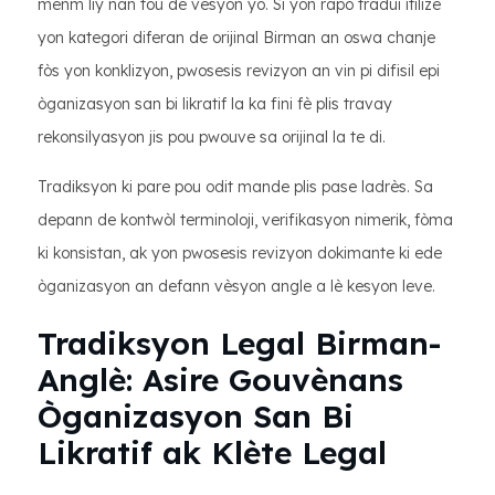
menm liy nan tou de vèsyon yo. Si yon rapò tradui itilize
yon kategori diferan de orijinal Birman an oswa chanje
fòs yon konklizyon, pwosesis revizyon an vin pi difisil epi
òganizasyon san bi likratif la ka fini fè plis travay
rekonsilyasyon jis pou pwouve sa orijinal la te di.
Tradiksyon ki pare pou odit mande plis pase ladrès. Sa
depann de kontwòl terminoloji, verifikasyon nimerik, fòma
ki konsistan, ak yon pwosesis revizyon dokimante ki ede
òganizasyon an defann vèsyon angle a lè kesyon leve.
Tradiksyon Legal Birman-
Anglè: Asire Gouvènans
Òganizasyon San Bi
Likratif ak Klète Legal