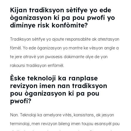
Kijan tradiksyon sètifye yo ede
òganizasyon ki pa pou pwofi yo
diminye risk konfòmite?
Tradiksyon sètifye yo ajoute responsablite ak atestasyon
fòmèl. Yo ede òganizasyon yo montre ke vèsyon angle a
te jere atravè yon pwosesis dokimante olye de yon
rakoursi tradiksyon enfòmèl.
Èske teknoloji ka ranplase
revizyon imen nan tradiksyon
pou òganizasyon ki pa pou
pwofi?
Non. Teknoloji ka amelyore vitès, konsistans, ak jesyon
terminoloji, men revizyon bileng imen toujou esansyèl pou