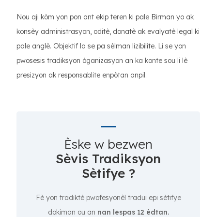
Nou aji kòm yon pon ant ekip teren ki pale Birman yo ak
konsèy administrasyon, oditè, donatè ak evalyatè legal ki
pale anglè. Objektif la se pa sèlman lizibilite. Li se yon
pwosesis tradiksyon òganizasyon an ka konte sou li lè
presizyon ak responsablite enpòtan anpil.
Èske w bezwen
Sèvis Tradiksyon
Sètifye ?
Fè yon tradiktè pwofesyonèl tradui epi sètifye
dokiman ou an
nan lespas 12 èdtan.