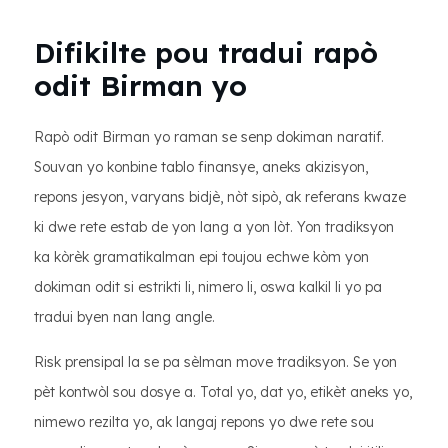
Difikilte pou tradui rapò
odit Birman yo
Rapò odit Birman yo raman se senp dokiman naratif.
Souvan yo konbine tablo finansye, aneks akizisyon,
repons jesyon, varyans bidjè, nòt sipò, ak referans kwaze
ki dwe rete estab de yon lang a yon lòt. Yon tradiksyon
ka kòrèk gramatikalman epi toujou echwe kòm yon
dokiman odit si estrikti li, nimero li, oswa kalkil li yo pa
tradui byen nan lang angle.
Risk prensipal la se pa sèlman move tradiksyon. Se yon
pèt kontwòl sou dosye a. Total yo, dat yo, etikèt aneks yo,
nimewo rezilta yo, ak langaj repons yo dwe rete sou