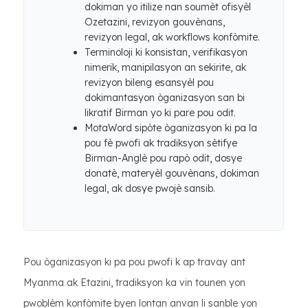
dokiman yo itilize nan soumèt ofisyèl
Ozetazini, revizyon gouvènans,
revizyon legal, ak workflows konfòmite.
Terminoloji ki konsistan, verifikasyon
nimerik, manipilasyon an sekirite, ak
revizyon bileng esansyèl pou
dokimantasyon òganizasyon san bi
likratif Birman yo ki pare pou odit.
MotaWord sipòte òganizasyon ki pa la
pou fè pwofi ak tradiksyon sètifye
Birman-Anglè pou rapò odit, dosye
donatè, materyèl gouvènans, dokiman
legal, ak dosye pwojè sansib.
Pou òganizasyon ki pa pou pwofi k ap travay ant
Myanma ak Etazini, tradiksyon ka vin tounen yon
pwoblèm konfòmite byen lontan anvan li sanble yon