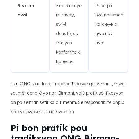
Risk an
Ede diminye
Pi ba pri
aval
retravay,
okòmansman
swivi
ka kreye pi
donatè, ak
gwo risk
friksyon
aval
konfòmite ki
ka evite.
Pou ONG k ap tradui rapò odit, dosye gouvènans, oswa
soumèt donatè yo nan Birmani, valè pratik sètifikasyon
an pa sèlman sètifika a li menm. Se responsablite anplis
ki dèyè pwosesis tradiksyon an.
Pi bon pratik pou
tradiksyon ONG Birman-