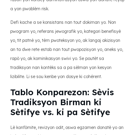
a yon pwoblèm risk.
Defi kache a se konsistans nan tout dokiman yo. Non
pwogram yo, referans jewografik yo, kategori benefisyè
yo, tit patnè yo, tèm pwoteksyon yo, ak langaj akizisyon
an ta dwe rete estab nan tout pwopozisyon yo, aneks yo,
rapò yo, ak kominikasyon swivi yo. Se poutèt sa
tradiksyon nan kontèks sa a pa sèlman yon kesyon
lizibilite. Li se sou kenbe yon dosye ki cohérent.
Tablo Konparezon: Sèvis
Tradiksyon Birman ki
Sètifye vs. ki pa Sètifye
Lè konfòmite, revizyon odit, oswa egzamen donatè yo an