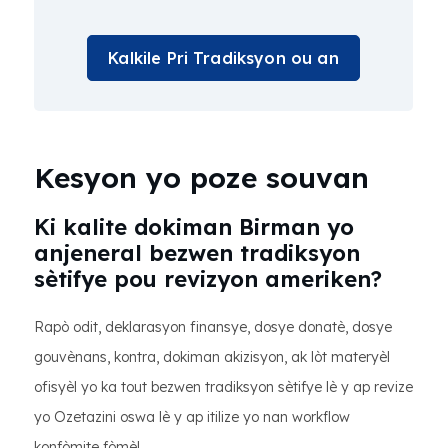
Kalkile Pri Tradiksyon ou an
Kesyon yo poze souvan
Ki kalite dokiman Birman yo
anjeneral bezwen tradiksyon
sètifye pou revizyon ameriken?
Rapò odit, deklarasyon finansye, dosye donatè, dosye
gouvènans, kontra, dokiman akizisyon, ak lòt materyèl
ofisyèl yo ka tout bezwen tradiksyon sètifye lè y ap revize
yo Ozetazini oswa lè y ap itilize yo nan workflow
konfòmite fòmèl.