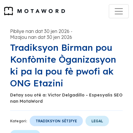
Pibliye nan dat 30 jen 2026
-
Mizajou nan dat 30 jen 2026
Tradiksyon Birman pou
Konfòmite Òganizasyon
ki pa la pou fè pwofi ak
ONG Etazini
Detay sou otè a: Victor Delgadillo - Espesyalis SEO
nan MotaWord
Kategori:
TRADIKSYON SÈTIFYE
LEGAL