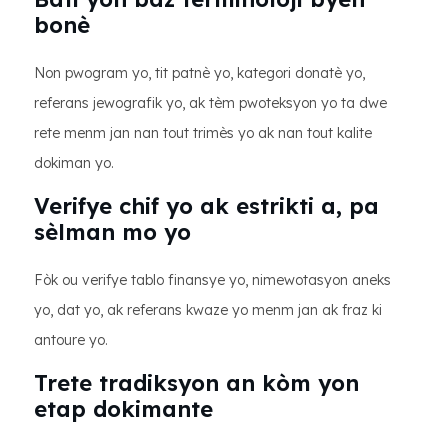
bonè
Non pwogram yo, tit patnè yo, kategori donatè yo,
referans jewografik yo, ak tèm pwoteksyon yo ta dwe
rete menm jan nan tout trimès yo ak nan tout kalite
dokiman yo.
Verifye chif yo ak estrikti a, pa
sèlman mo yo
Fòk ou verifye tablo finansye yo, nimewotasyon aneks
yo, dat yo, ak referans kwaze yo menm jan ak fraz ki
antoure yo.
Trete tradiksyon an kòm yon
etap dokimante