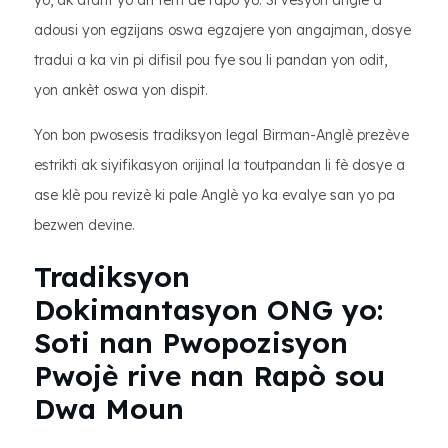
yo, ak atant yo an tèm de rapò yo. Si vèsyon angle a
adousi yon egzijans oswa egzajere yon angajman, dosye
tradui a ka vin pi difisil pou fye sou li pandan yon odit,
yon ankèt oswa yon dispit.
Yon bon pwosesis tradiksyon legal Birman-Anglè prezève
estrikti ak siyifikasyon orijinal la toutpandan li fè dosye a
ase klè pou revizè ki pale Anglè yo ka evalye san yo pa
bezwen devine.
Tradiksyon
Dokimantasyon ONG yo:
Soti nan Pwopozisyon
Pwojè rive nan Rapò sou
Dwa Moun