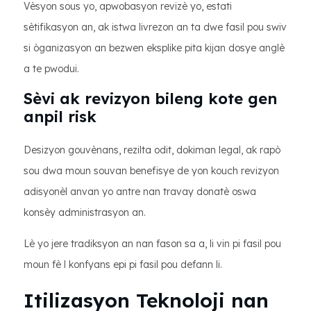
Vèsyon sous yo, apwobasyon revizè yo, estati
sètifikasyon an, ak istwa livrezon an ta dwe fasil pou swiv
si òganizasyon an bezwen eksplike pita kijan dosye anglè
a te pwodui.
Sèvi ak revizyon bileng kote gen
anpil risk
Desizyon gouvènans, rezilta odit, dokiman legal, ak rapò
sou dwa moun souvan benefisye de yon kouch revizyon
adisyonèl anvan yo antre nan travay donatè oswa
konsèy administrasyon an.
Lè yo jere tradiksyon an nan fason sa a, li vin pi fasil pou
moun fè l konfyans epi pi fasil pou defann li.
Itilizasyon Teknoloji nan