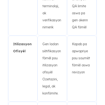
terminoloji,
QA limite
ak
oswa pa
verifikasyon
gen okenn
nimerik
QA fòmèl
Itilizasyon
Gen ladan
Kapab pa
Ofisyèl
sètifikasyon
apwopriye
fòmèl pou
pou soumèt
itilizasyon
fòmèl oswa
ofisyèl
revizyon
Ozetazini,
legal, ak
konfòmite.