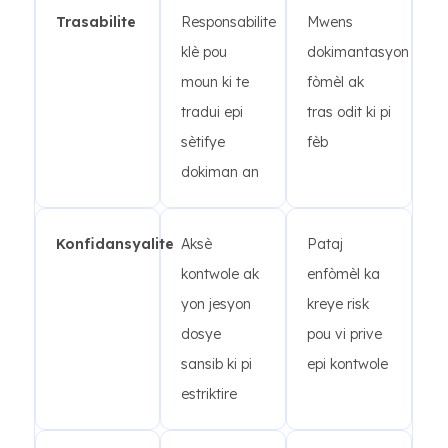
Trasabilite
Responsabilite
Mwens
klè pou
dokimantasyon
moun ki te
fòmèl ak
tradui epi
tras odit ki pi
sètifye
fèb
dokiman an
Konfidansyalite
Aksè
Pataj
kontwole ak
enfòmèl ka
yon jesyon
kreye risk
dosye
pou vi prive
sansib ki pi
epi kontwole
estriktire