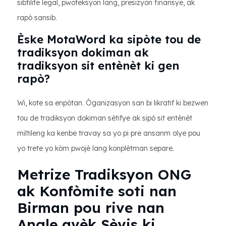
sibtilite legal, pwoteksyon lang, presizyon finansye, ak
rapò sansib.
Èske MotaWord ka sipòte tou de
tradiksyon dokiman ak
tradiksyon sit entènèt ki gen
rapò?
Wi, kote sa enpòtan. Òganizasyon san bi likratif ki bezwen
tou de tradiksyon dokiman sètifye ak sipò sit entènèt
miltileng ka kenbe travay sa yo pi pre ansanm olye pou
yo trete yo kòm pwojè lang konplètman separe.
Metrize Tradiksyon ONG
ak Konfòmite soti nan
Birman pou rive nan
Angle avèk Sèvis ki