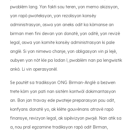
pwoblèm lang. Yon fakti sou teren, yon memo akizisyon,
yon rapò pwoteksyon, yon rezolisyon konsèy
administrasyon, oswa yon aneks odit ka kòmanse an
birman men fini devan yon donatè, yon oditè, yon revizè
legal, oswa yon komite konsèy administrasyon ki pale
anglè. Si yon nimewo chanje, yon obligasyon vin pi lejè,
oubyen yon nòt kle pa ladan l, pwoblèm nan pa lengwistik
ankò. Li vin operasyonèl.
Se poutèt sa tradiksyon ONG Birman-Anglè a bezwen
trete kòm yon pati nan sistèm kontwòl dokimantasyon
an. Bon jan travay ede pwoteje preparasyon pou odit,
konfyans donatè yo, ak klète gouvènans atravè rapò
finansye, revizyon legal, ak sipèvizyon pwojè. Nan atik sa
a, nou pral egzamine tradiksyon rapò odit Birman,