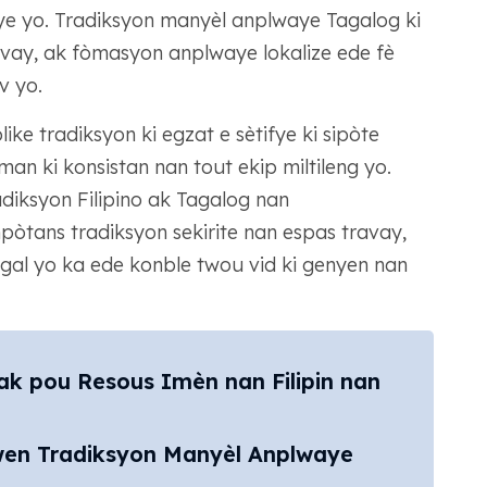
e yo. Tradiksyon manyèl anplwaye Tagalog ki
ravay, ak fòmasyon anplwaye lokalize ede fè
v yo.
e tradiksyon ki egzat e sètifye ki sipòte
man ki konsistan nan tout ekip miltileng yo.
adiksyon Filipino ak Tagalog nan
òtans tradiksyon sekirite nan espas travay,
legal yo ka ede konble twou vid ki genyen nan
k pou Resous Imèn nan Filipin nan
en Tradiksyon Manyèl Anplwaye