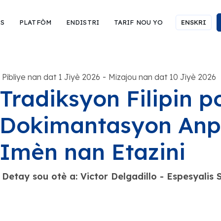
IS
PLATFÒM
ENDISTRI
TARIF NOU YO
ENSKRI
-
Pibliye nan dat 1 Jiyè 2026
Mizajou nan dat 10 Jiyè 2026
Tradiksyon Filipin p
Dokimantasyon Anp
Imèn nan Etazini
Detay sou otè a: Victor Delgadillo - Espesyali