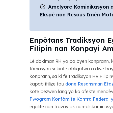
Amelyore Kominikasyon ak
Ekspè nan Resous Imèn Mot
Enpòtans Tradiksyon 
Filipin nan Konpayi Am
Lè dokiman RH yo pa byen konprann, k
fòmasyon sekirite obligatwa a dwe bay
konprann, sa ki fè tradiksyon HR Filip
kapab itilize tou
done Resansman Etazi
kote bezwen lang yo ka afekte mendèv 
Pwogram Konfòmite Kontra Federal 
egalite nan travay ak non-diskriminasy