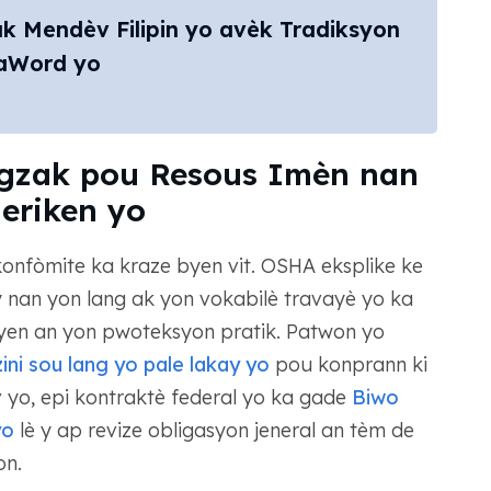
 Mendèv Filipin yo avèk Tradiksyon
aWord yo
Egzak pou Resous Imèn nan
eriken yo
onfòmite ka kraze byen vit. OSHA eksplike ke
 nan yon lang ak yon vokabilè travayè yo ka
inyen an yon pwoteksyon pratik. Patwon yo
ni sou lang yo pale lakay yo
pou konprann ki
yo, epi kontraktè federal yo ka gade
Biwo
yo
lè y ap revize obligasyon jeneral an tèm de
on.