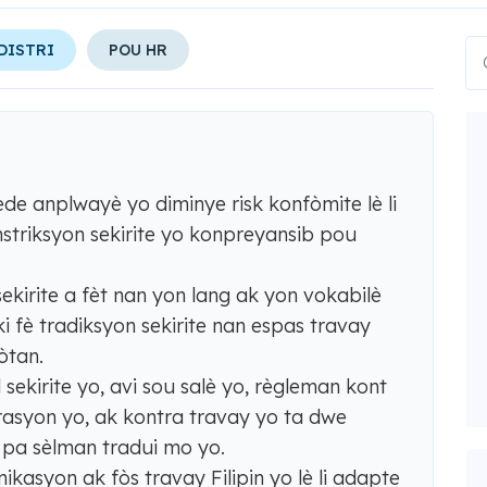
DISTRI
POU HR
ede anplwayè yo diminye risk konfòmite lè li
striksyon sekirite yo konpreyansib pou
kirite a fèt nan yon lang ak yon vokabilè
i fè tradiksyon sekirite nan espas travay
òtan.
ekirite yo, avi sou salè yo, règleman kont
asyon yo, ak kontra travay yo ta dwe
, pa sèlman tradui mo yo.
kasyon ak fòs travay Filipin yo lè li adapte