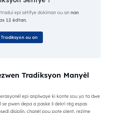
tradui epi sètifye dokiman ou an
nan
as 12 èdtan.
ri Tradiksyon ou an
ezwen Tradiksyon Manyèl
erasyonèl epi anplwaye ki konte sou yo ta dwe
 se pwen depa a paske li dekri règ espas
sedi disiplin, chanèl pou pote plent, rezime