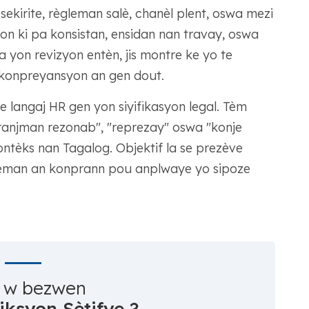
ekirite, règleman salè, chanèl plent, oswa mezi
syon ki pa konsistan, ensidan nan travay, oswa
a yon revizyon entèn, jis montre ke yo te
i konpreyansyon an gen dout.
 langaj HR gen yon siyifikasyon legal. Tèm
aranjman rezonab", "reprezay" oswa "konje
ntèks nan Tagalog. Objektif la se prezève
gleman an konprann pou anplwaye yo sipoze
 w bezwen
iksyon Sètifye ?