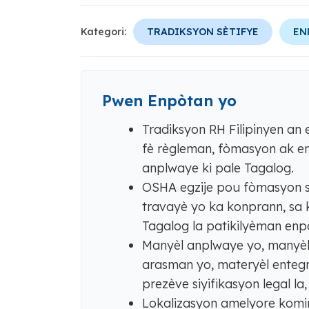
Kategori:
TRADIKSYON SÈTIFYE
EN
Pwen Enpòtan yo
Tradiksyon RH Filipinyen an 
fè règleman, fòmasyon ak en
anplwaye ki pale Tagalog.
OSHA egzije pou fòmasyon se
travayè yo ka konprann, sa k
Tagalog la patikilyèman enp
Manyèl anplwaye yo, manyèl s
arasman yo, materyèl entegr
prezève siyifikasyon legal la
Lokalizasyon amelyore komini