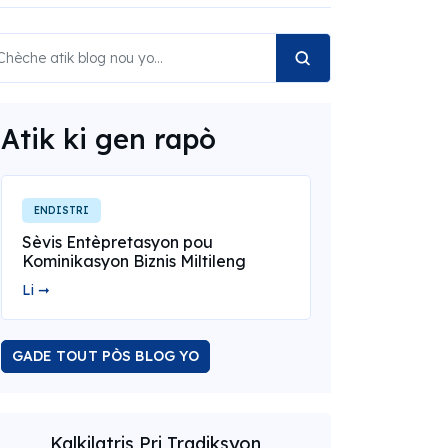
Atik ki gen rapò
ENDISTRI
Sèvis Entèpretasyon pou
Kominikasyon Biznis Miltileng
Li ➞
GADE TOUT PÒS BLOG YO
Kalkilatris Pri Tradiksyon