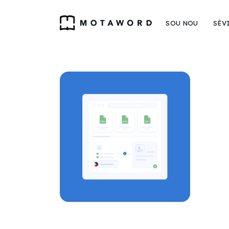
SOU NOU
SÈV