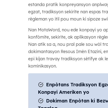
estanda pratik konpreyansyon anplway
egzat, tradiksyon sekirite nan espas t
règleman yo itil pou moun ki sipoze swi
Nan MotaWord, nou ede konpayi yo aplik
konfòmite, sekirite, ak aplikasyon règle
Nan atik sa a, nou pral pale sou wòl tr
dokimantasyon Resous Imèn Etazini, enp
epi kijan travay tradiksyon sètifye ak 
kominikasyon.
Enpòtans Tradiksyon Egza
Konpayi Ameriken yo
Dokiman Enpòtan ki Bezw