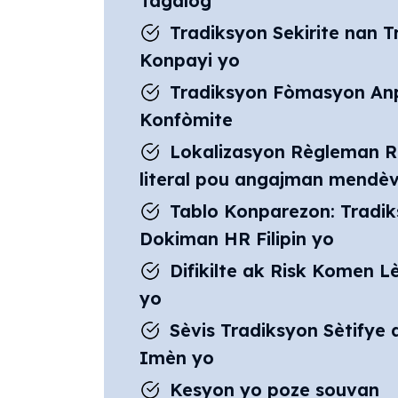
Tagalog
Tradiksyon Sekirite nan 
Konpayi yo
Tradiksyon Fòmasyon Anpl
Konfòmite
Lokalizasyon Règleman Re
literal pou angajman mendèv 
Tablo Konparezon: Tradiks
Dokiman HR Filipin yo
Difikilte ak Risk Komen L
yo
Sèvis Tradiksyon Sètifye
Imèn yo
Kesyon yo poze souvan