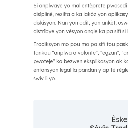
Si anplwaye yo mal entèprete pwosedi s
disiplinè, rezilta a ka lakòz yon aplika
diskisyon. Nan yon odit, yon ankèt, osw
distribye yon vèsyon angle ka pa sifi s
Tradiksyon mo pou mo pa sifi tou paske
tankou "anplwa a volonte", "egzan", "
pwoteje" ka bezwen eksplikasyon ak ko
entansyon legal la pandan y ap fè rè
swiv li yo.
Èske
Sèvis Trad