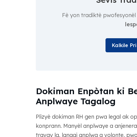
Fè yon tradiktè pwofesyonèl 
lesp
Kalkile P
Dokiman Enpòtan ki B
Anplwaye Tagalog
Plizyè dokiman RH gen pwa legal ak op
konprann. Manyèl anplwaye a anjeneral
travay la, langaj anplwa a volonte, pwo