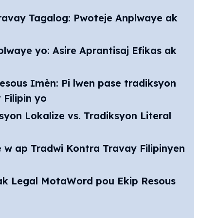
Travay Tagalog: Pwoteje Anplwaye ak
waye yo: Asire Aprantisaj Efikas ak
sous Imèn: Pi lwen pase tradiksyon
Filipin yo
yon Lokalize vs. Tradiksyon Literal
è w ap Tradwi Kontra Travay Filipinyen
 ak Legal MotaWord pou Ekip Resous