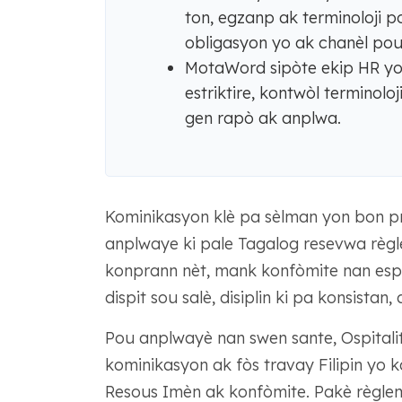
ton, egzanp ak terminoloji 
obligasyon yo ak chanèl pou
MotaWord sipòte ekip HR yo a
estriktire, kontwòl terminoloj
gen rapò ak anplwa.
Kominikasyon klè pa sèlman yon bon pra
anplwaye ki pale Tagalog resevwa règl
konprann nèt, mank konfòmite nan espa
dispit sou salè, disiplin ki pa konsistan,
Pou anplwayè nan swen sante, Ospitalite,
kominikasyon ak fòs travay Filipin y
Resous Imèn ak konfòmite. Pakè règlem