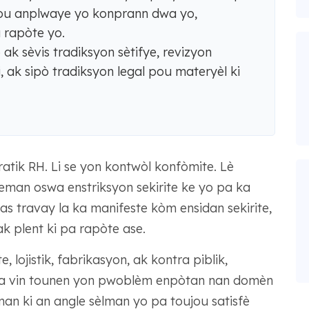
pou anplwaye yo konprann dwa yo,
 rapòte yo.
k sèvis tradiksyon sètifye, revizyon
i, ak sipò tradiksyon legal pou materyèl ki
tik RH. Li se yon kontwòl konfòmite. Lè
eman oswa enstriksyon sekirite ke yo pa ka
s travay la ka manifeste kòm ensidan sekirite,
 ak plent ki pa rapòte ase.
 lojistik, fabrikasyon, ak kontra piblik,
o ka vin tounen yon pwoblèm enpòtan nan domèn
an ki an angle sèlman yo pa toujou satisfè