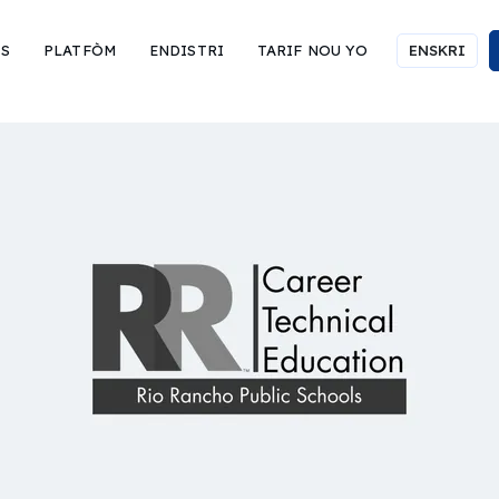
IS
PLATFÒM
ENDISTRI
TARIF NOU YO
ENSKRI