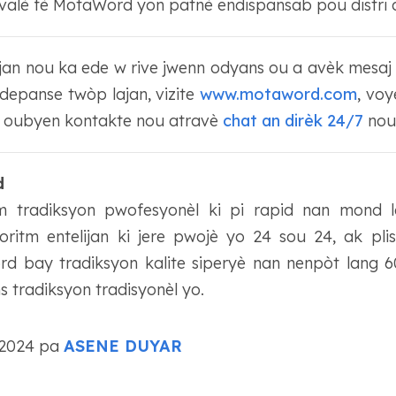
l valè fè MotaWord yon patnè endispansab pou distri 
ijan nou ka ede w rive jwenn odyans ou a avèk mesaj 
depanse twòp lajan, vizite
www.motaword.com
, vo
, oubyen kontakte nou atravè
chat an dirèk 24/7
nou
d
 tradiksyon pwofesyonèl ki pi rapid nan mond lan
goritm entelijan ki jere pwojè yo 24 sou 24, ak pli
d bay tradiksyon kalite siperyè nan nenpòt lang
s tradiksyon tradisyonèl yo.
è 2024 pa
ASENE DUYAR