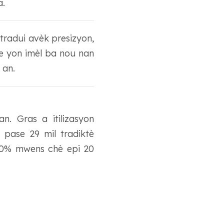
a.
tradui avèk presizyon,
ye yon imèl ba nou nan
 an.
. Gras a itilizasyon
s pase 29 mil tradiktè
 60% mwens chè epi 20