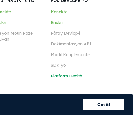
U TRADIKTÈ YO
POU DEVLOPÈ YO
nekte
Konekte
skri
Enskri
syon Moun Poze
Pòtay Devlopè
uvan
Dokimantasyon API
Modil Konplemantè
SDK yo
Platform Health
Got it!