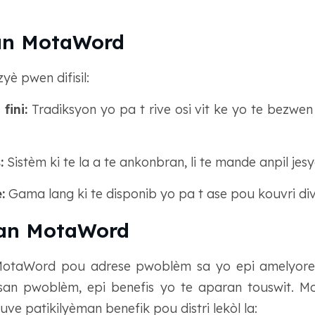
van MotaWord
zyè pwen difisil:
fini:
Tradiksyon yo pa t rive osi vit ke yo te bezwen 
:
Sistèm ki te la a te ankonbran, li te mande anpil jesy
:
Gama lang ki te disponib yo pa t ase pou kouvri div
nan MotaWord
 MotaWord pou adrese pwoblèm sa yo epi amelyore 
 san pwoblèm, epi benefis yo te aparan touswit. Mo
uve patikilyèman benefik pou distri lekòl la: