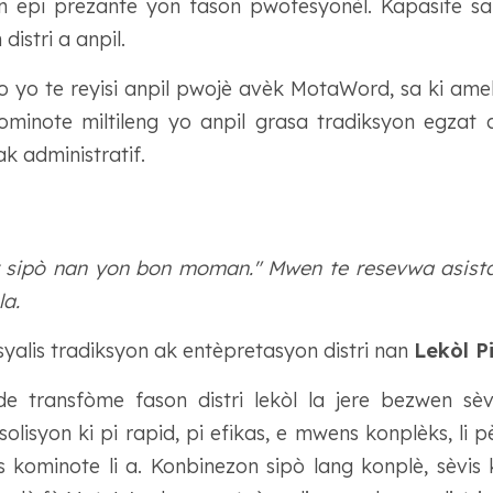
an epi prezante yon fason pwofesyonèl. Kapasite sa
distri a anpil.
ho yo te reyisi anpil pwojè avèk MotaWord, sa ki am
minote miltileng yo anpil grasa tradiksyon egzat
k administratif.
ay sipò nan yon bon moman." Mwen te resevwa asista
la.
syalis tradiksyon ak entèpretasyon distri nan
Lekòl P
transfòme fason distri lekòl la jere bezwen sèvis
lisyon ki pi rapid, pi efikas, e mwens konplèks, li 
 kominote li a. Konbinezon sipò lang konplè, sèvis 