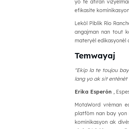
yo te atiran vizyèlm
efikasite kominikasyon 
Lekòl Piblik Rio Ranc
angajman nan tout ko
materyèl edikasyonèl a
Temwayaj
"Ekip la te toujou b
lang yo ak sit entènèt 
Erika Esperón
, Espe
MotaWord vrèman ede 
platfòm nan bay yon so
kominikasyon ak divès