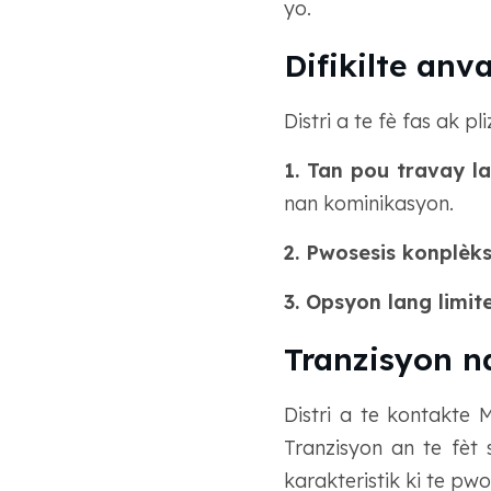
yo.
Difikilte an
Distri a te fè fas ak pli
1. Tan pou travay la 
nan kominikasyon.
2. Pwosesis konplèks
3. Opsyon lang limite
Tranzisyon 
Distri a te kontakte
Tranzisyon an te fèt
karakteristik ki te pwo