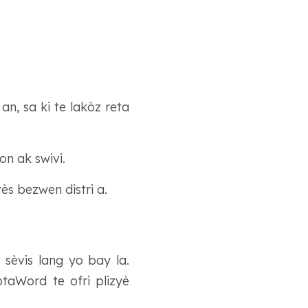
an, sa ki te lakòz reta
on ak swivi.
ès bezwen distri a.
sèvis lang yo bay la.
taWord te ofri plizyè