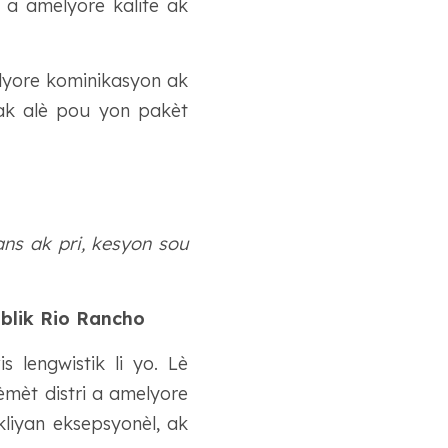
 a amelyore kalite ak
elyore kominikasyon ak
 ak alè pou yon pakèt
ns ak pri, kesyon sou
iblik Rio Rancho
 lengwistik li yo. Lè
pèmèt distri a amelyore
kliyan eksepsyonèl, ak