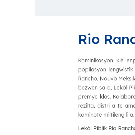
Rio Ranc
Kominikasyon klè enp
popilasyon lengwistik
Rancho, Nouvo Meksik,
bezwen sa a, Lekòl Pi
premye klas. Kolabora
rezilta, distri a te a
kominote miltileng li a.
Lekòl Piblik Rio Ranch