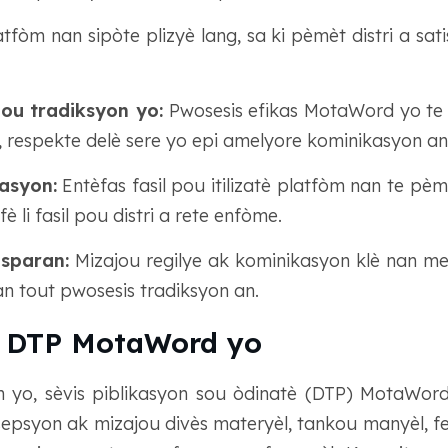
tfòm nan sipòte plizyè lang, sa ki pèmèt distri a sati
pou tradiksyon yo:
Pwosesis efikas MotaWord yo te 
n, respekte delè sere yo epi amelyore kominikasyon an 
asyon:
Entèfas fasil pou itilizatè platfòm nan te pè
fè li fasil pou distri a rete enfòme.
sparan:
Mizajou regilye ak kominikasyon klè nan 
an tout pwosesis tradiksyon an.
s DTP MotaWord yo
n yo, sèvis piblikasyon sou òdinatè (DTP) MotaWord l
onsepsyon ak mizajou divès materyèl, tankou manyèl, fe