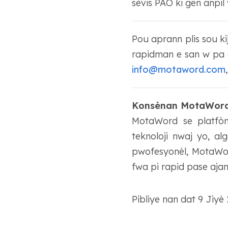
sèvis PAO ki gen anpi
Pou aprann plis sou k
rapidman e san w pa 
info@motaword.com
Konsènan MotaWor
MotaWord se platfòm
teknoloji nwaj yo, al
pwofesyonèl, MotaWor
fwa pi rapid pase ajan
Pibliye nan dat 9 Jiy