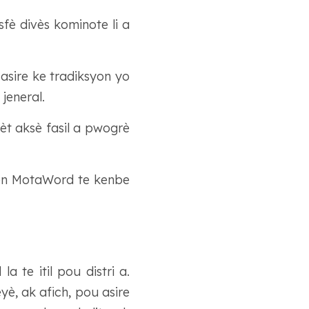
sfè divès kominote li a
asire ke tradiksyon yo
jeneral.
mèt aksè fasil a pwogrè
men MotaWord te kenbe
a te itil pou distri a.
yè, ak afich, pou asire