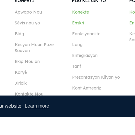
KONPAYI
POU KLIYAN YO
PO
Apwopo Nou
Konekte
Ko
Sèvis nou yo
Enskri
En
Blòg
Fonksyonalite
Ke
So
Kesyon Moun Poze
Lang
Souvan
Entegrasyon
Ekip Nou an
Tarif
Karyè
Prezantasyon Kliyan yo
Jiridik
Kont Antrepriz
Kontakte Nou
ur website.
Learn more