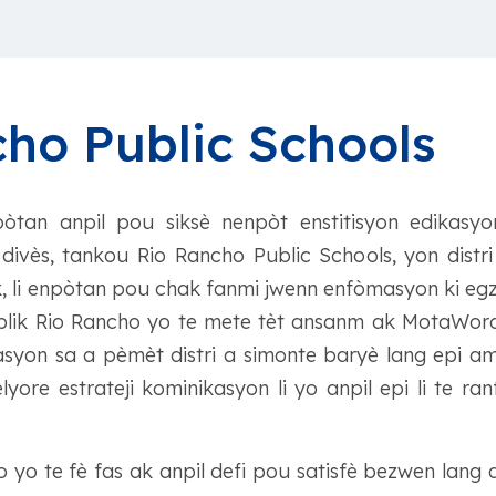
ho Public Schools
òtan anpil pou siksè nenpòt enstitisyon edikasyon
 divès, tankou Rio Rancho Public Schools, yon distri
 li enpòtan pou chak fanmi jwenn enfòmasyon ki egza
blik Rio Rancho yo te mete tèt ansanm ak MotaWord,
syon sa a pèmèt distri a simonte baryè lang epi am
melyore estrateji kominikasyon li yo anpil epi li te r
o yo te fè fas ak anpil defi pou satisfè bezwen lang d