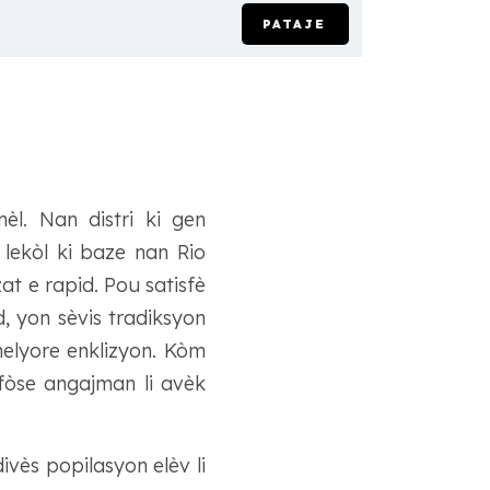
PATAJE
èl. Nan distri ki gen
 lekòl ki baze nan Rio
t e rapid. Pou satisfè
 yon sèvis tradiksyon
elyore enklizyon. Kòm
anfòse angajman li avèk
ivès popilasyon elèv li