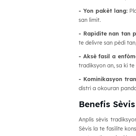
- Yon pakèt lang:
Pla
san limit.
- Rapidite nan tan 
te delivre san pèdi ta
- Aksè fasil a enfòm
tradiksyon an, sa ki te 
- Kominikasyon tran
distri a okouran pand
Benefis Sèvi
Anplis sèvis tradiksyo
Sèvis la te fasilite k