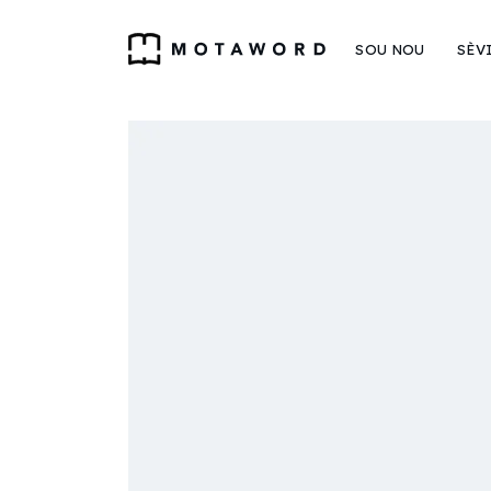
SOU NOU
SÈV