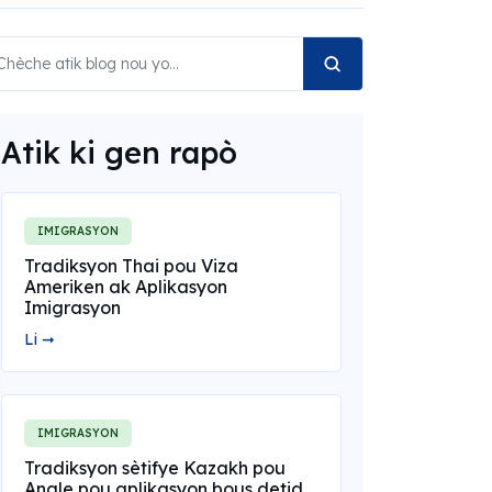
Atik ki gen rapò
IMIGRASYON
Tradiksyon Thai pou Viza
Ameriken ak Aplikasyon
Imigrasyon
Li ➞
IMIGRASYON
Tradiksyon sètifye Kazakh pou
Angle pou aplikasyon bous detid