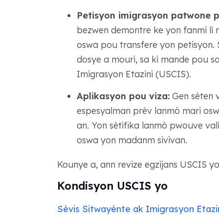
Petisyon imigrasyon patwone p
bezwen demontre ke yon fanmi li 
oswa pou transfere yon petisyon.
dosye a mouri, sa ki mande pou s
Imigrasyon Etazini (USCIS).
Aplikasyon pou viza:
Gen sèten v
espesyalman prèv lanmò mari os
an. Yon sètifika lanmò pwouve val
oswa yon madanm sivivan.
Kounye a, ann revize egzijans USCIS yo 
Kondisyon USCIS yo
Sèvis Sitwayènte ak Imigrasyon Etazi