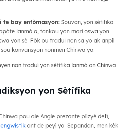
 te bay enfòmasyon:
Souvan, yon sètifika
apòte lanmò a, tankou yon mari oswa yon
swa yon sè. Fòk ou tradui non sa yo ak anpil
n sou konvansyon nonmen Chinwa yo.
enyen nan tradui yon sètifika lanmò an Chinwa
adiksyon yon Sètifika
Chinwa pou ale Angle prezante plizyè defi,
 lengwistik
ant de peyi yo. Sepandan, men kèk