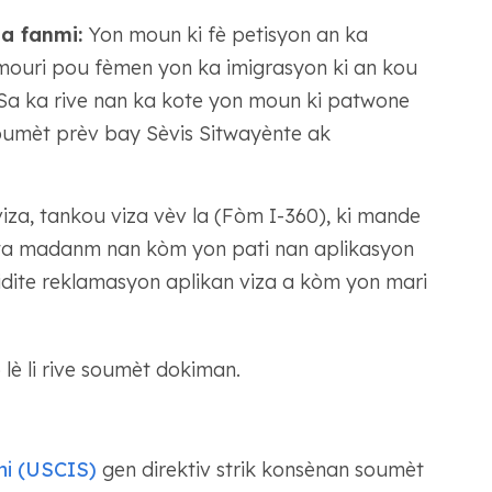
a fanmi:
Yon moun ki fè petisyon an ka
mouri pou fèmen yon ka imigrasyon ki an kou
 Sa ka rive nan ka kote yon moun ki patwone
oumèt prèv bay Sèvis Sitwayènte ak
iza, tankou viza vèv la (Fòm I-360), ki mande
wa madanm nan kòm yon pati nan aplikasyon
idite reklamasyon aplikan viza a kòm yon mari
lè li rive soumèt dokiman.
ni (USCIS)
gen direktiv strik konsènan soumèt