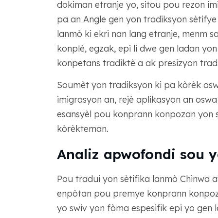
dokiman etranje yo, sitou pou rezon i
pa an Angle gen yon tradiksyon sètifye 
lanmò ki ekri nan lang etranje, menm sa
konplè, egzak, epi li dwe gen ladan yon
konpetans tradiktè a ak presizyon trad
Soumèt yon tradiksyon ki pa kòrèk osw
imigrasyon an, rejè aplikasyon an oswa
esansyèl pou konprann konpozan yon sèt
kòrèkteman.
Analiz apwofondi sou y
Pou tradui yon sètifika lanmò Chinwa a
enpòtan pou premye konprann konpoza
yo swiv yon fòma espesifik epi yo gen