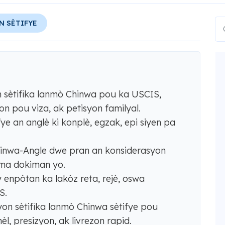
N SÈTIFYE
 sètifika lanmò Chinwa pou ka USCIS,
on pou viza, ak petisyon familyal.
ye an anglè ki konplè, egzak, epi siyen pa
hinwa-Angle dwe pran an konsiderasyon
fòma dokiman yo.
 enpòtan ka lakòz reta, rejè, oswa
S.
on sètifika lanmò Chinwa sètifye pou
, presizyon, ak livrezon rapid.