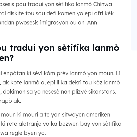
sesis pou tradui yon sètifika lanmò Chinwa
l diskite tou sou defi komen yo epi ofri kèk
andan pwosesis imigrasyon ou an. Ann
ou tradui yon sètifika lanmò
en?
l enpòtan ki sèvi kòm prèv lanmò yon moun. Li
, ak kote lanmò a, epi li ka dekri tou kòz lanmò
 dokiman sa yo nesesè nan plizyè sikonstans.
rapò ak:
è moun ki mouri a te yon sitwayen ameriken
ki rete aletranje yo ka bezwen bay yon sètifika
swa regle byen yo.