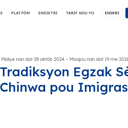
IS
PLATFÒM
ENDISTRI
TARIF NOU YO
ENSKRI
-
Pibliye nan dat 28 oktòb 2024
Mizajou nan dat 19 me 202
Tradiksyon Egzak S
Chinwa pou Imigras