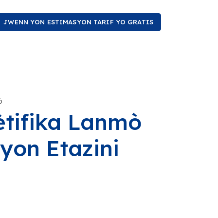
JWENN YON ESTIMASYON TARIF YO GRATIS
6
ètifika Lanmò
yon Etazini