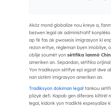
Akòz mond globalize nou kreye a, fanmi
bezwen legal ak administratif konplèks 
ap fè fas ak pwosesis imigrasyon ki e
rezon eritye, règleman byen imobilye, 
oblije soumèt yon
sètifika lanmò Chi
ameriken an. Sepandan, sètifika orijinal
Yon tradiksyon sètifye epi egzat dwe ak
nan sistèm imigrasyon ameriken an.
Tradiksyon dokiman legal
tankou sètif
plizyè defi. Kapab gen diferans kiltirè
legal, kidonk yon tradiktè espesyalize 