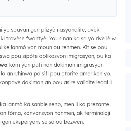
 yo souvan gen plizyè nasyonalite, avèk
ki travèse fwontyè. Youn nan ka sa yo rive lè w
nplike lanmò yon moun ou renmen. Kit se pou
oswa pou sipòte aplikasyon imigrasyon, ou ka
nwa
kòm yon pati nan dokiman imigrasyon
 la an Chinwa pa sifi pou otorite ameriken yo.
onpaye dokiman an pou asire validite legal li
ika lanmò ka sanble senp, men li ka prezante
l nan fòma, konvansyon nonmen, ak terminoloji
ki gen eksperyans se sa ou bezwen.