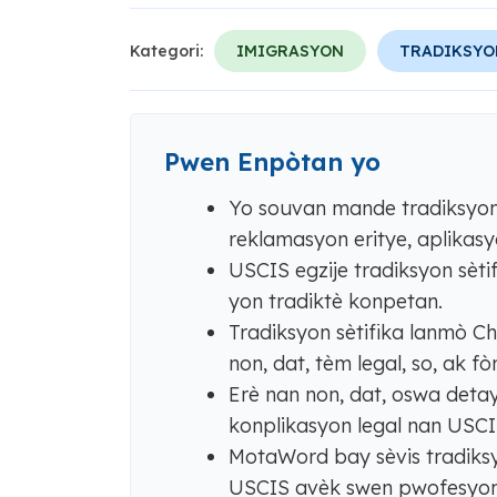
Kategori:
IMIGRASYON
TRADIKSYO
Pwen Enpòtan yo
Yo souvan mande tradiksyon
reklamasyon eritye, aplikasy
USCIS egzije tradiksyon sètif
yon tradiktè konpetan.
Tradiksyon sètifika lanmò C
non, dat, tèm legal, so, ak 
Erè nan non, dat, oswa detay
konplikasyon legal nan USCI
MotaWord bay sèvis tradiksy
USCIS avèk swen pwofesyonèl