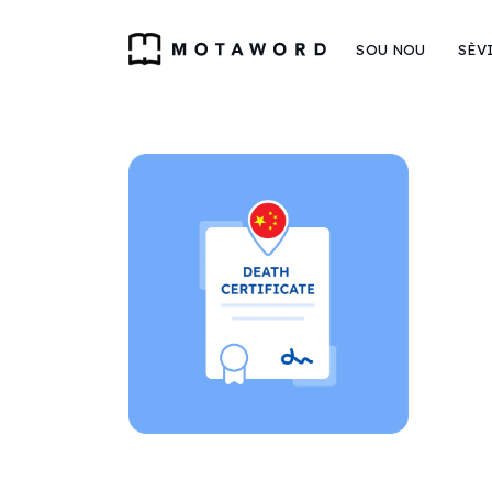
SOU NOU
SÈV