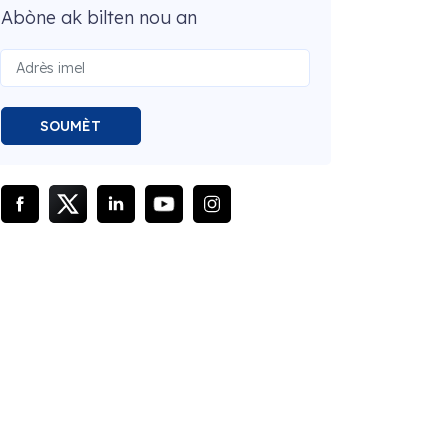
Abòne ak bilten nou an
SOUMÈT