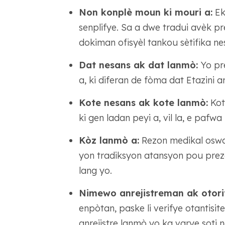
Non konplè moun ki mouri a:
Ek
senplifye. Sa a dwe tradui avèk p
dokiman ofisyèl tankou sètifika ne
Dat nesans ak dat lanmò:
Yo pr
a, ki diferan de fòma dat Etazini a
Kote nesans ak kote lanmò:
Kote
ki gen ladan peyi a, vil la, e pafw
Kòz lanmò a:
Rezon medikal oswa 
yon tradiksyon atansyon pou prezè
lang yo.
Nimewo anrejistreman ak otorit
enpòtan, paske li verifye otantisi
anrejistre lanmò yo ka varye soti 