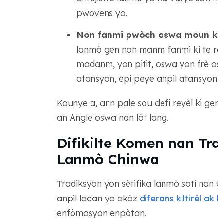
pwovens yo.
Non fanmi pwòch oswa moun ki
lanmò gen non manm fanmi ki te r
madanm, yon pitit, oswa yon frè o
atansyon, epi peye anpil atansyo
Kounye a, ann pale sou defi reyèl ki g
an Angle oswa nan lòt lang.
Difikilte Komen nan Tr
Lanmò Chinwa
Tradiksyon yon sètifika lanmò soti nan 
anpil ladan yo akòz
diferans kiltirèl ak
enfòmasyon enpòtan.