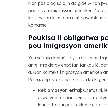
Nan pòs blog sa a, n ap gide w nan pwo
pou rezon imigrasyon ameriken. Nou pra
konsèy sou kijan pou evite pwoblèm p
kòmanse!
Poukisa li obligatwa p
pou imigrasyon amerik
Yon sètifika lanmò se yon dokiman lega
anrejistre detay enpòtan tankou lè, dat
a. Nan kontèks imigrasyon ameriken an,
Pa egzanp, yo ka nesesè nan ka ki gen 
Reklamasyon eritaj:
Ozetazini, l
oswa yon rezidan pèmanan, eritye 
lanmò tradui pou reklame eritaj o