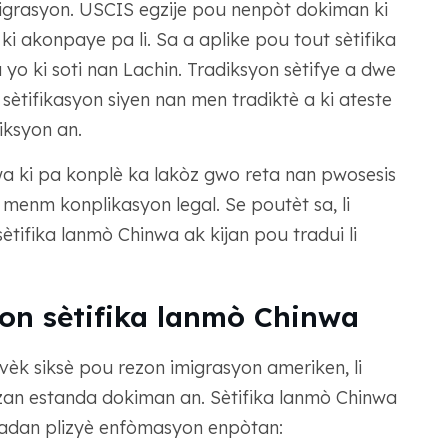
migrasyon. USCIS egzije pou nenpòt dokiman ki
ki akonpaye pa li. Sa a aplike pou tout sètifika
 yo ki soti nan Lachin. Tradiksyon sètifye a dwe
 sètifikasyon siyen nan men tradiktè a ki ateste
iksyon an.
a ki pa konplè ka lakòz gwo reta nan pwosesis
 menm konplikasyon legal. Se poutèt sa, li
ifika lanmò Chinwa ak kijan pou tradui li
on sètifika lanmò Chinwa
vèk siksè pou rezon imigrasyon ameriken, li
n estanda dokiman an. Sètifika lanmò Chinwa
 ladan plizyè enfòmasyon enpòtan: