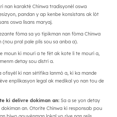
ri nan karaktè Chinwa tradisyonèl oswa
resizyon, pandan y ap kenbe konsistans ak lòt
sans oswa lisans maryaj.
ezante fòma sa yo tipikman nan fòma Chinwa
n (nou pral pale plis sou sa anba a).
 moun ki mouri a te fèt ak kote li te mouri a,
a menm detay sou distri a.
ofisyèl ki nan sètifika lanmò a, ki ka mande
ve enplikasyon legal ak medikal yo nan tou de
e ki delivre dokiman an:
Sa a se yon detay
te dokiman an. Otorite Chinwa ki responsab pou
nan biwo gouvènman lokal yo rive nan rejis