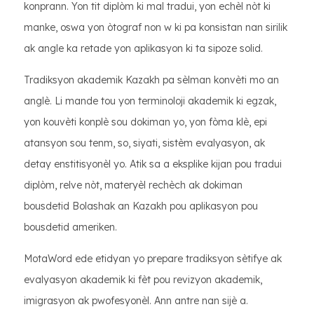
konprann. Yon tit diplòm ki mal tradui, yon echèl nòt ki
manke, oswa yon òtograf non w ki pa konsistan nan sirilik
ak angle ka retade yon aplikasyon ki ta sipoze solid.
Tradiksyon akademik Kazakh pa sèlman konvèti mo an
anglè. Li mande tou yon terminoloji akademik ki egzak,
yon kouvèti konplè sou dokiman yo, yon fòma klè, epi
atansyon sou tenm, so, siyati, sistèm evalyasyon, ak
detay enstitisyonèl yo. Atik sa a eksplike kijan pou tradui
diplòm, relve nòt, materyèl rechèch ak dokiman
bousdetid Bolashak an Kazakh pou aplikasyon pou
bousdetid ameriken.
MotaWord ede etidyan yo prepare tradiksyon sètifye ak
evalyasyon akademik ki fèt pou revizyon akademik,
imigrasyon ak pwofesyonèl. Ann antre nan sijè a.