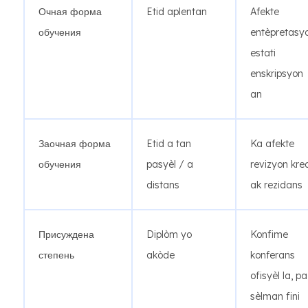
Очная форма
Etid aplentan
Afekte
обучения
entèpretasy
estati
enskripsyon
an
Заочная форма
Etid a tan
Ka afekte
обучения
pasyèl / a
revizyon kre
distans
ak rezidans
Присуждена
Diplòm yo
Konfime
степень
akòde
konferans
ofisyèl la, pa
sèlman fini