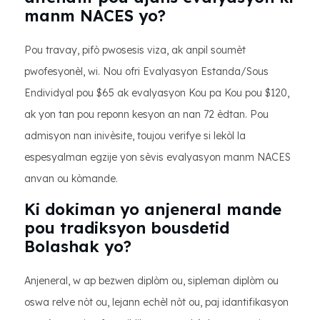
manm NACES yo?
Pou travay, pifò pwosesis viza, ak anpil soumèt
pwofesyonèl, wi. Nou ofri Evalyasyon Estanda/Sous
Endividyal pou $65 ak evalyasyon Kou pa Kou pou $120,
ak yon tan pou reponn kesyon an nan 72 èdtan. Pou
admisyon nan inivèsite, toujou verifye si lekòl la
espesyalman egzije yon sèvis evalyasyon manm NACES
anvan ou kòmande.
Ki dokiman yo anjeneral mande
pou tradiksyon bousdetid
Bolashak yo?
Anjeneral, w ap bezwen diplòm ou, sipleman diplòm ou
oswa relve nòt ou, lejann echèl nòt ou, paj idantifikasyon