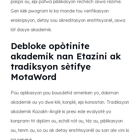
paspò ou, epi pafwa piblikasyon rechèch oswa rezime.
Gen kèk pwogram ki ka mande tou verifikasyon
enskripsyon, detay sou akreditasyon enstitisyonèl, oswa
lòt dosye akademik.
Debloke opòtinite
akademik nan Etazini ak
tradiksyon sètifye
MotaWord
Pou aplikasyon pou bousdetid ameriken yo, dokiman
akademik ou yo dwe klè, konplè, epi konsistan. Tradiksyon
akademik Kazakh-Anglè ki presi ede evalyatè yo
konprann tit diplòm ou, echèl nòt ou, tèz ou, piblikasyon
ou, tenm ou, so ou ak detay enstitisyonèl ou san ale vini ki
pa nesesè.