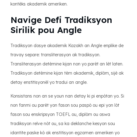
kontèks akademik ameriken.
Navige Defi Tradiksyon
Sirilik pou Angle
Tradiksyon dosye akademik Kazakh an Angle enplike de
travay separe: transliterasyon ak tradiksyon.
Transliterasyon detèmine kijan non yo parèt an lèt laten.
Tradiksyon detèmine kijan tèm akademik, diplòm, sijè ak
detay enstitisyonèl yo tradui an angle.
Konsistans non an se youn nan detay ki pi enpòtan yo. Si
non fanmi ou parèt yon fason sou paspò ou epi yon lòt
fason sou enskripsyon TOEFL ou, diplòm ou oswa
tradiksyon relve nòt ou, sa ka deklanche kesyon sou
idantite paske kò ak enstitisyon egzamen ameriken yo