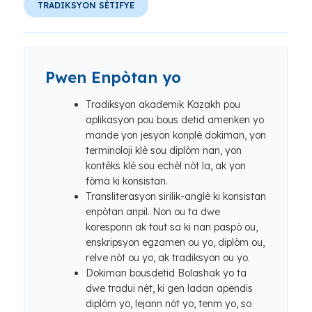
TRADIKSYON SÈTIFYE
Pwen Enpòtan yo
Tradiksyon akademik Kazakh pou
aplikasyon pou bous detid ameriken yo
mande yon jesyon konplè dokiman, yon
terminoloji klè sou diplòm nan, yon
kontèks klè sou echèl nòt la, ak yon
fòma ki konsistan.
Transliterasyon sirilik-anglè ki konsistan
enpòtan anpil. Non ou ta dwe
koresponn ak tout sa ki nan paspò ou,
enskripsyon egzamen ou yo, diplòm ou,
relve nòt ou yo, ak tradiksyon ou yo.
Dokiman bousdetid Bolashak yo ta
dwe tradui nèt, ki gen ladan apendis
diplòm yo, lejann nòt yo, tenm yo, so