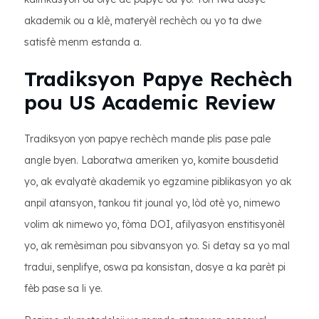
akademik ou a klè, materyèl rechèch ou yo ta dwe
satisfè menm estanda a.
Tradiksyon Papye Rechèch
pou US Academic Review
Tradiksyon yon papye rechèch mande plis pase pale
angle byen. Laboratwa ameriken yo, komite bousdetid
yo, ak evalyatè akademik yo egzamine piblikasyon yo ak
anpil atansyon, tankou tit jounal yo, lòd otè yo, nimewo
volim ak nimewo yo, fòma DOI, afilyasyon enstitisyonèl
yo, ak remèsiman pou sibvansyon yo. Si detay sa yo mal
tradui, senplifye, oswa pa konsistan, dosye a ka parèt pi
fèb pase sa li ye.