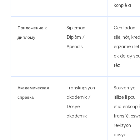
konplè a
Приложение к
Sipleman
Gen ladan l
диплому
Diplòm /
sijè, nòt, kred
Apendis
egzamen let
ak detay so
tèz
Академическая
Transkripsyon
Souvan yo
справка
akademik /
itilize li pou
Dosye
etid enkonplè
akademik
transfè, osw
revizyon
dosye