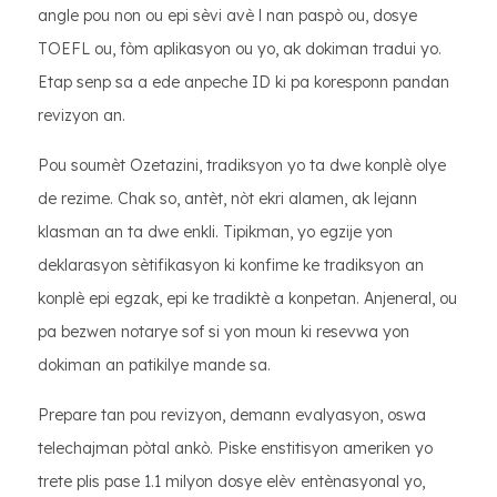
angle pou non ou epi sèvi avè l nan paspò ou, dosye
TOEFL ou, fòm aplikasyon ou yo, ak dokiman tradui yo.
Etap senp sa a ede anpeche ID ki pa koresponn pandan
revizyon an.
Pou soumèt Ozetazini, tradiksyon yo ta dwe konplè olye
de rezime. Chak so, antèt, nòt ekri alamen, ak lejann
klasman an ta dwe enkli. Tipikman, yo egzije yon
deklarasyon sètifikasyon ki konfime ke tradiksyon an
konplè epi egzak, epi ke tradiktè a konpetan. Anjeneral, ou
pa bezwen notarye sof si yon moun ki resevwa yon
dokiman an patikilye mande sa.
Prepare tan pou revizyon, demann evalyasyon, oswa
telechajman pòtal ankò. Piske enstitisyon ameriken yo
trete plis pase 1.1 milyon dosye elèv entènasyonal yo,