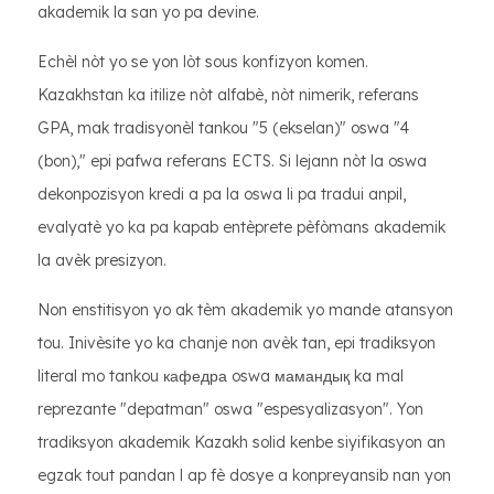
akademik la san yo pa devine.
Echèl nòt yo se yon lòt sous konfizyon komen.
Kazakhstan ka itilize nòt alfabè, nòt nimerik, referans
GPA, mak tradisyonèl tankou "5 (ekselan)" oswa "4
(bon)," epi pafwa referans ECTS. Si lejann nòt la oswa
dekonpozisyon kredi a pa la oswa li pa tradui anpil,
evalyatè yo ka pa kapab entèprete pèfòmans akademik
la avèk presizyon.
Non enstitisyon yo ak tèm akademik yo mande atansyon
tou. Inivèsite yo ka chanje non avèk tan, epi tradiksyon
literal mo tankou кафедра oswa мамандық ka mal
reprezante "depatman" oswa "espesyalizasyon". Yon
tradiksyon akademik Kazakh solid kenbe siyifikasyon an
egzak tout pandan l ap fè dosye a konpreyansib nan yon