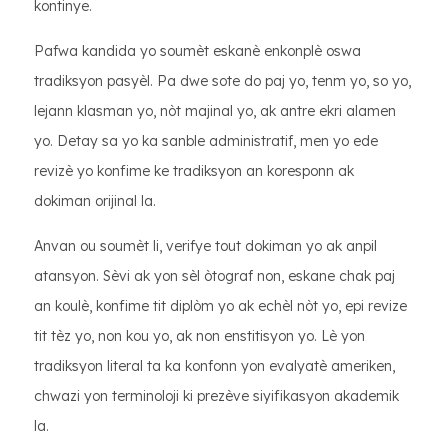
kontinye.
Pafwa kandida yo soumèt eskanè enkonplè oswa
tradiksyon pasyèl. Pa dwe sote do paj yo, tenm yo, so yo,
lejann klasman yo, nòt majinal yo, ak antre ekri alamen
yo. Detay sa yo ka sanble administratif, men yo ede
revizè yo konfime ke tradiksyon an koresponn ak
dokiman orijinal la.
Anvan ou soumèt li, verifye tout dokiman yo ak anpil
atansyon. Sèvi ak yon sèl òtograf non, eskane chak paj
an koulè, konfime tit diplòm yo ak echèl nòt yo, epi revize
tit tèz yo, non kou yo, ak non enstitisyon yo. Lè yon
tradiksyon literal ta ka konfonn yon evalyatè ameriken,
chwazi yon terminoloji ki prezève siyifikasyon akademik
la.