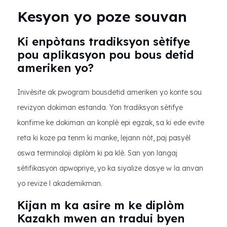
Kesyon yo poze souvan
Ki enpòtans tradiksyon sètifye
pou aplikasyon pou bous detid
ameriken yo?
Inivèsite ak pwogram bousdetid ameriken yo konte sou
revizyon dokiman estanda. Yon tradiksyon sètifye
konfime ke dokiman an konplè epi egzak, sa ki ede evite
reta ki koze pa tenm ki manke, lejann nòt, paj pasyèl
oswa terminoloji diplòm ki pa klè. San yon langaj
sètifikasyon apwopriye, yo ka siyalize dosye w la anvan
yo revize l akademikman.
Kijan m ka asire m ke diplòm
Kazakh mwen an tradui byen