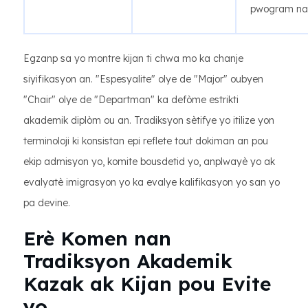
pwogram na
Egzanp sa yo montre kijan ti chwa mo ka chanje
siyifikasyon an. "Espesyalite" olye de "Major" oubyen
"Chair" olye de "Departman" ka defòme estrikti
akademik diplòm ou an. Tradiksyon sètifye yo itilize yon
terminoloji ki konsistan epi reflete tout dokiman an pou
ekip admisyon yo, komite bousdetid yo, anplwayè yo ak
evalyatè imigrasyon yo ka evalye kalifikasyon yo san yo
pa devine.
Erè Komen nan
Tradiksyon Akademik
Kazak ak Kijan pou Evite
yo