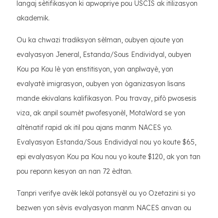
langaj sètifikasyon ki apwopriye pou USCIS ak itilizasyon
akademik.
Ou ka chwazi tradiksyon sèlman, oubyen ajoute yon
evalyasyon Jeneral, Estanda/Sous Endividyal, oubyen
Kou pa Kou lè yon enstitisyon, yon anplwayè, yon
evalyatè imigrasyon, oubyen yon òganizasyon lisans
mande ekivalans kalifikasyon. Pou travay, pifò pwosesis
viza, ak anpil soumèt pwofesyonèl, MotaWord se yon
altènatif rapid ak itil pou ajans manm NACES yo.
Evalyasyon Estanda/Sous Endividyal nou yo koute $65,
epi evalyasyon Kou pa Kou nou yo koute $120, ak yon tan
pou reponn kesyon an nan 72 èdtan.
Tanpri verifye avèk lekòl potansyèl ou yo Ozetazini si yo
bezwen yon sèvis evalyasyon manm NACES anvan ou