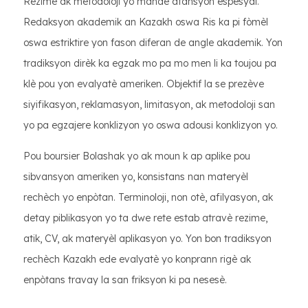
Rezime ak metodoloji yo mande atansyon espesyal.
Redaksyon akademik an Kazakh oswa Ris ka pi fòmèl
oswa estriktire yon fason diferan de angle akademik. Yon
tradiksyon dirèk ka egzak mo pa mo men li ka toujou pa
klè pou yon evalyatè ameriken. Objektif la se prezève
siyifikasyon, reklamasyon, limitasyon, ak metodoloji san
yo pa egzajere konklizyon yo oswa adousi konklizyon yo.
Pou boursier Bolashak yo ak moun k ap aplike pou
sibvansyon ameriken yo, konsistans nan materyèl
rechèch yo enpòtan. Terminoloji, non otè, afilyasyon, ak
detay piblikasyon yo ta dwe rete estab atravè rezime,
atik, CV, ak materyèl aplikasyon yo. Yon bon tradiksyon
rechèch Kazakh ede evalyatè yo konprann rigè ak
enpòtans travay la san friksyon ki pa nesesè.