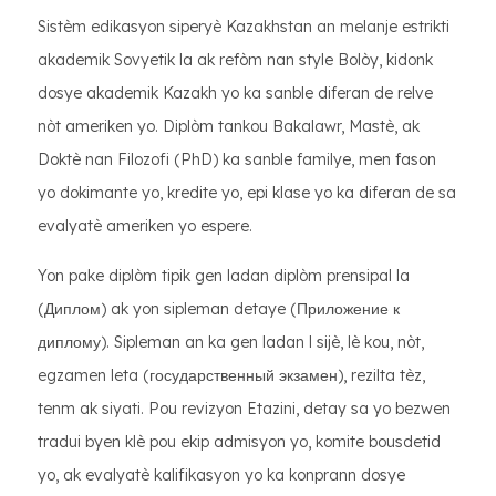
Sistèm edikasyon siperyè Kazakhstan an melanje estrikti
akademik Sovyetik la ak refòm nan style Bolòy, kidonk
dosye akademik Kazakh yo ka sanble diferan de relve
nòt ameriken yo. Diplòm tankou Bakalawr, Mastè, ak
Doktè nan Filozofi (PhD) ka sanble familye, men fason
yo dokimante yo, kredite yo, epi klase yo ka diferan de sa
evalyatè ameriken yo espere.
Yon pake diplòm tipik gen ladan diplòm prensipal la
(Диплом) ak yon sipleman detaye (Приложение к
диплому). Sipleman an ka gen ladan l sijè, lè kou, nòt,
egzamen leta (государственный экзамен), rezilta tèz,
tenm ak siyati. Pou revizyon Etazini, detay sa yo bezwen
tradui byen klè pou ekip admisyon yo, komite bousdetid
yo, ak evalyatè kalifikasyon yo ka konprann dosye