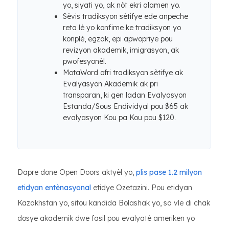
yo, siyati yo, ak nòt ekri alamen yo.
Sèvis tradiksyon sètifye ede anpeche
reta lè yo konfime ke tradiksyon yo
konplè, egzak, epi apwopriye pou
revizyon akademik, imigrasyon, ak
pwofesyonèl.
MotaWord ofri tradiksyon sètifye ak
Evalyasyon Akademik ak pri
transparan, ki gen ladan Evalyasyon
Estanda/Sous Endividyal pou $65 ak
evalyasyon Kou pa Kou pou $120.
Dapre done Open Doors aktyèl yo,
plis pase 1.2 milyon
etidyan entènasyonal
etidye Ozetazini. Pou etidyan
Kazakhstan yo, sitou kandida Bolashak yo, sa vle di chak
dosye akademik dwe fasil pou evalyatè ameriken yo