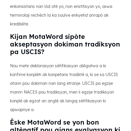
enkonsistans nan lòd otè yo, non enstitisyon yo, oswa
terminoloji rechèch la ka soulve enkyetid anrapò ak
kredibilite.
Kijan MotaWord sipòte
akseptasyon dokiman tradiksyon
pa USCIS?
Nou mete deklarasyon sètifikasyon obligatwa a ki
konfime konplèti ak konpetans tradiktè a, ki se sa USCIS
atann pou dokiman nan lang etranje. USCIS pa egzije
manm NACES pou tradiksyon, men li egzije tradiksyon
konplè ak egzat an anglè ak langaj sètifikasyon ki
apwopriye a.
Èske MotaWord se yon bon
altènatif pou ajans evalyasyon ki