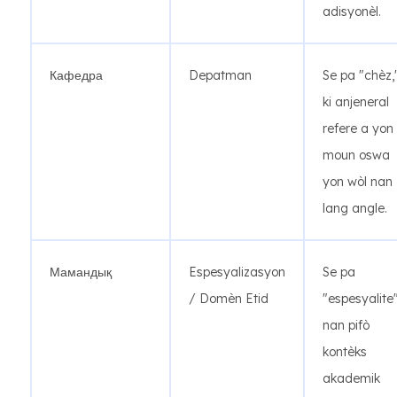
adisyonèl.
Кафедра
Depatman
Se pa "chèz,
ki anjeneral
refere a yon
moun oswa
yon wòl nan
lang angle.
Мамандық
Espesyalizasyon
Se pa
/ Domèn Etid
"espesyalite
nan pifò
kontèks
akademik