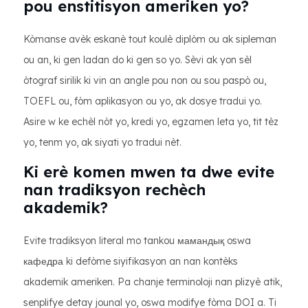
pou enstitisyon ameriken yo?
Kòmanse avèk eskanè tout koulè diplòm ou ak sipleman
ou an, ki gen ladan do ki gen so yo. Sèvi ak yon sèl
òtograf sirilik ki vin an angle pou non ou sou paspò ou,
TOEFL ou, fòm aplikasyon ou yo, ak dosye tradui yo.
Asire w ke echèl nòt yo, kredi yo, egzamen leta yo, tit tèz
yo, tenm yo, ak siyati yo tradui nèt.
Ki erè komen mwen ta dwe evite
nan tradiksyon rechèch
akademik?
Evite tradiksyon literal mo tankou мамандық oswa
кафедра ki defòme siyifikasyon an nan kontèks
akademik ameriken. Pa chanje terminoloji nan plizyè atik,
senplifye detay jounal yo, oswa modifye fòma DOI a. Ti