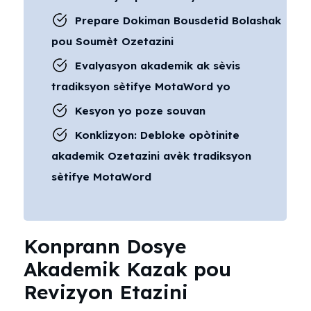
Prepare Dokiman Bousdetid Bolashak
pou Soumèt Ozetazini
Evalyasyon akademik ak sèvis
tradiksyon sètifye MotaWord yo
Kesyon yo poze souvan
Konklizyon: Debloke opòtinite
akademik Ozetazini avèk tradiksyon
sètifye MotaWord
Konprann Dosye
Akademik Kazak pou
Revizyon Etazini