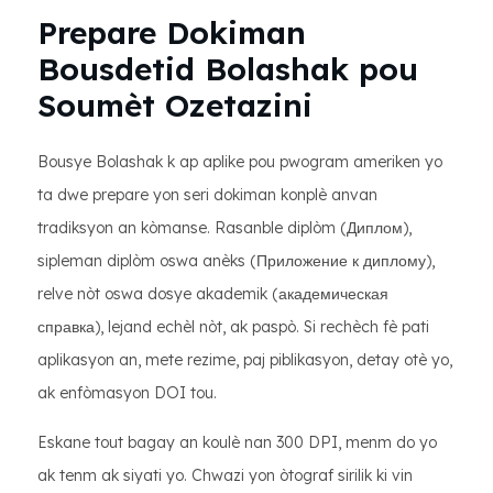
Prepare Dokiman
Bousdetid Bolashak pou
Soumèt Ozetazini
Bousye Bolashak k ap aplike pou pwogram ameriken yo
ta dwe prepare yon seri dokiman konplè anvan
tradiksyon an kòmanse. Rasanble diplòm (Диплом),
sipleman diplòm oswa anèks (Приложение к диплому),
relve nòt oswa dosye akademik (академическая
справка), lejand echèl nòt, ak paspò. Si rechèch fè pati
aplikasyon an, mete rezime, paj piblikasyon, detay otè yo,
ak enfòmasyon DOI tou.
Eskane tout bagay an koulè nan 300 DPI, menm do yo
ak tenm ak siyati yo. Chwazi yon òtograf sirilik ki vin