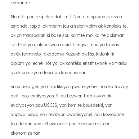
kòmande.
Nou fèt pou respekte dat limit. Nou ofri opsyon livrezon
estanda, rapid, ak menm jou a selon volim ak konpleksite,
ak pri transparan ki baze sou kantite mo, kalite dokiman,
sètifikasyon, ak bezwen rapid. Lengwis nou yo travay
avèk terminoloji akademik Kazakh ak Ris, kidonk tit
diplòm yo, echèl nòt yo, ak kontèks enstitisyonèl yo tradui
avèk presizyon depi nan kòmansman.
Si ou deja gen yon tradiksyon pwofesyonèl, nou ka travay
avè l pou evalyasyon. Si ou bezwen tradiksyon ak
evalyasyon pou USCIS, yon komite bousdetid, yon
anplwa, oswa yon revizyon pwofesyonèl, nou kowòdone
tou de nan yon sèl pwosesis pou diminye risk epi
ekonomize tan.