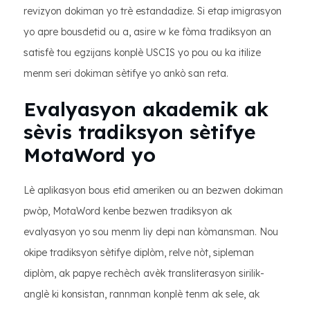
revizyon dokiman yo trè estandadize. Si etap imigrasyon
yo apre bousdetid ou a, asire w ke fòma tradiksyon an
satisfè tou egzijans konplè USCIS yo pou ou ka itilize
menm seri dokiman sètifye yo ankò san reta.
Evalyasyon akademik ak
sèvis tradiksyon sètifye
MotaWord yo
Lè aplikasyon bous etid ameriken ou an bezwen dokiman
pwòp, MotaWord kenbe bezwen tradiksyon ak
evalyasyon yo sou menm liy depi nan kòmansman. Nou
okipe tradiksyon sètifye diplòm, relve nòt, sipleman
diplòm, ak papye rechèch avèk transliterasyon sirilik-
anglè ki konsistan, rannman konplè tenm ak sele, ak