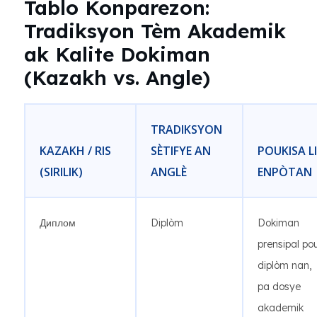
Tablo Konparezon:
Tradiksyon Tèm Akademik
ak Kalite Dokiman
(Kazakh vs. Angle)
TRADIKSYON
KAZAKH / RIS
SÈTIFYE AN
POUKISA LI
(SIRILIK)
ANGLÈ
ENPÒTAN
Диплом
Diplòm
Dokiman
prensipal po
diplòm nan,
pa dosye
akademik