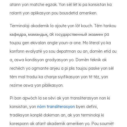
atann yon matche egzak. Yon sèl lèt ki pa konsistan ka
ralanti yon aplikasyon pou bousdetid ameriken.
Terminoloji akademik la ajoute yon lòt kouch. Tèm tankou
кафедра, мамандық, ak государственный экзамен pa
toujou gen ekivalan angle youn-a-one. Mo literal yo ka
konfonn evalyatè yo sou depatman ou an, domèn etid ou
a, oswa kondisyon gradyasyon yo. Domèn teknik ak
rechèch yo ogmante anjeu a pi plis toujou paske yon sèl
tèm mal tradui ka chanje siyifikasyon yon tit tèz, yon
rezime oswa yon piblikasyon.
Pi bon apwòch la se sèvi ak yon transliterasyon non ki
konsistan, yon
nòm transliterasyon
byen defini,
tradiksyon konplè dokiman an, ak yon terminoloji ki
koresponn ak atant akademik ameriken yo. Pou soumèt