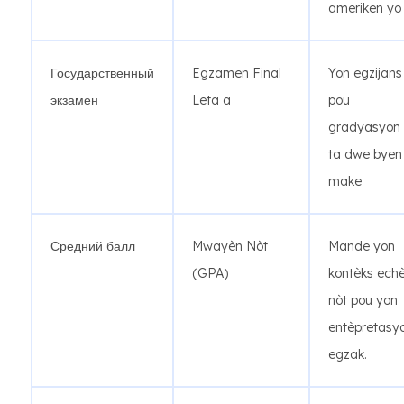
ameriken yo
Государственный
Egzamen Final
Yon egzijans
экзамен
Leta a
pou
gradyasyon 
ta dwe byen
make
Средний балл
Mwayèn Nòt
Mande yon
(GPA)
kontèks echè
nòt pou yon
entèpretasy
egzak.