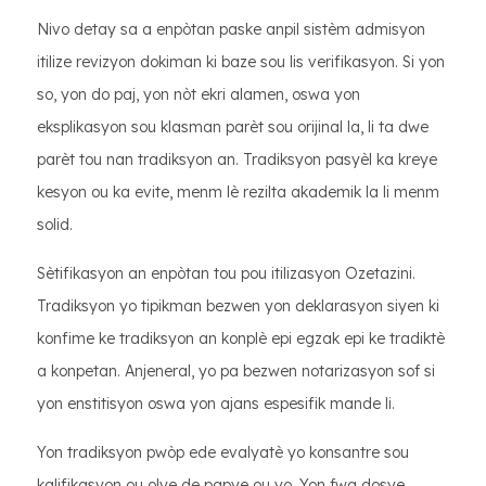
Nivo detay sa a enpòtan paske anpil sistèm admisyon
itilize revizyon dokiman ki baze sou lis verifikasyon. Si yon
so, yon do paj, yon nòt ekri alamen, oswa yon
eksplikasyon sou klasman parèt sou orijinal la, li ta dwe
parèt tou nan tradiksyon an. Tradiksyon pasyèl ka kreye
kesyon ou ka evite, menm lè rezilta akademik la li menm
solid.
Sètifikasyon an enpòtan tou pou itilizasyon Ozetazini.
Tradiksyon yo tipikman bezwen yon deklarasyon siyen ki
konfime ke tradiksyon an konplè epi egzak epi ke tradiktè
a konpetan. Anjeneral, yo pa bezwen notarizasyon sof si
yon enstitisyon oswa yon ajans espesifik mande li.
Yon tradiksyon pwòp ede evalyatè yo konsantre sou
kalifikasyon ou olye de papye ou yo. Yon fwa dosye