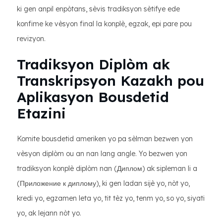
ki gen anpil enpòtans, sèvis tradiksyon sètifye ede
konfime ke vèsyon final la konplè, egzak, epi pare pou
revizyon.
Tradiksyon Diplòm ak
Transkripsyon Kazakh pou
Aplikasyon Bousdetid
Etazini
Komite bousdetid ameriken yo pa sèlman bezwen yon
vèsyon diplòm ou an nan lang angle. Yo bezwen yon
tradiksyon konplè diplòm nan (Диплом) ak sipleman li a
(Приложение к диплому), ki gen ladan sijè yo, nòt yo,
kredi yo, egzamen leta yo, tit tèz yo, tenm yo, so yo, siyati
yo, ak lejann nòt yo.