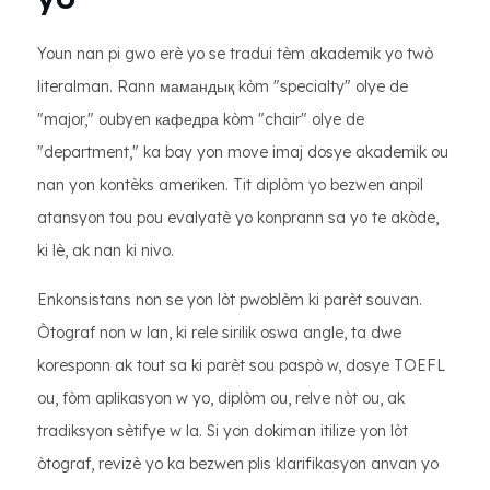
Youn nan pi gwo erè yo se tradui tèm akademik yo twò
literalman. Rann мамандық kòm "specialty" olye de
"major," oubyen кафедра kòm "chair" olye de
"department," ka bay yon move imaj dosye akademik ou
nan yon kontèks ameriken. Tit diplòm yo bezwen anpil
atansyon tou pou evalyatè yo konprann sa yo te akòde,
ki lè, ak nan ki nivo.
Enkonsistans non se yon lòt pwoblèm ki parèt souvan.
Òtograf non w lan, ki rele sirilik oswa angle, ta dwe
koresponn ak tout sa ki parèt sou paspò w, dosye TOEFL
ou, fòm aplikasyon w yo, diplòm ou, relve nòt ou, ak
tradiksyon sètifye w la. Si yon dokiman itilize yon lòt
òtograf, revizè yo ka bezwen plis klarifikasyon anvan yo