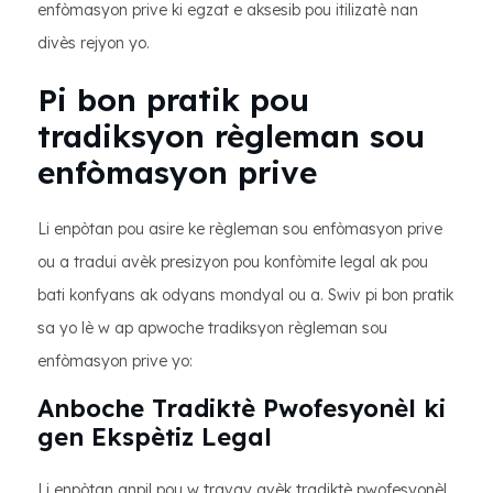
enfòmasyon prive ki egzat e aksesib pou itilizatè nan
divès rejyon yo.
Pi bon pratik pou
tradiksyon règleman sou
enfòmasyon prive
Li enpòtan pou asire ke règleman sou enfòmasyon prive
ou a tradui avèk presizyon pou konfòmite legal ak pou
bati konfyans ak odyans mondyal ou a. Swiv pi bon pratik
sa yo lè w ap apwoche tradiksyon règleman sou
enfòmasyon prive yo:
Anboche Tradiktè Pwofesyonèl ki
gen Ekspètiz Legal
Li enpòtan anpil pou w travay avèk tradiktè pwofesyonèl