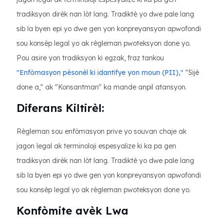
tradiksyon dirèk nan lòt lang. Tradiktè yo dwe pale lang
sib la byen epi yo dwe gen yon konpreyansyon apwofondi
sou konsèp legal yo ak règleman pwoteksyon done yo.
Pou asire yon tradiksyon ki egzak, fraz tankou
"Enfòmasyon pèsonèl ki idantifye yon moun (PII),"
"Sijè
done a," ak "Konsantman" ka mande anpil atansyon.
Diferans Kiltirèl:
Règleman sou enfòmasyon prive yo souvan chaje ak
jagon legal ak terminoloji espesyalize ki ka pa gen
tradiksyon dirèk nan lòt lang. Tradiktè yo dwe pale lang
sib la byen epi yo dwe gen yon konpreyansyon apwofondi
sou konsèp legal yo ak règleman pwoteksyon done yo.
Konfòmite avèk Lwa