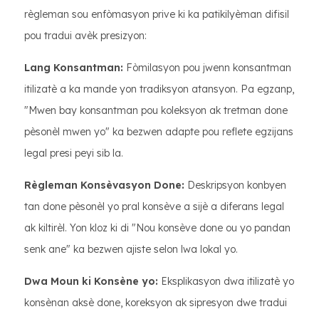
règleman sou enfòmasyon prive ki ka patikilyèman difisil
pou tradui avèk presizyon:
Lang Konsantman:
Fòmilasyon pou jwenn konsantman
itilizatè a ka mande yon tradiksyon atansyon. Pa egzanp,
"Mwen bay konsantman pou koleksyon ak tretman done
pèsonèl mwen yo" ka bezwen adapte pou reflete egzijans
legal presi peyi sib la.
Règleman Konsèvasyon Done:
Deskripsyon konbyen
tan done pèsonèl yo pral konsève a sijè a diferans legal
ak kiltirèl. Yon kloz ki di "Nou konsève done ou yo pandan
senk ane" ka bezwen ajiste selon lwa lokal yo.
Dwa Moun ki Konsène yo:
Eksplikasyon dwa itilizatè yo
konsènan aksè done, koreksyon ak sipresyon dwe tradui