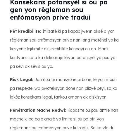
Konsekans potansyèl si ou pa
gen yon règleman sou
enfòmasyon prive tradui
Pèt kredibilite:
Itilizatè ki pa kapab jwenn aksè a yon
règleman sou enfòmasyon prive nan lang matènèl yo ka
kesyone lejitimite ak kredibilite konpayi ou an. Mank
konfyans sa a ka dekouraje kliyan potansyèl yo pou yo
pa sèvi ak sèvis ou yo.
Risk Legal:
Jan nou te mansyone pi bonè, lè yon moun
pa respekte lwa pwoteksyon done nan plizyè peyi, sa ka
lakòz konsekans legal, tankou amann ak diskisyon.
Pénétration Mache Redwi:
Kapasite ou pou antre nan
mache ki pa pale anglè yo limite si ou pa ofri yon
règleman sou enfòmasyon prive ki tradui. Sa ka vle di