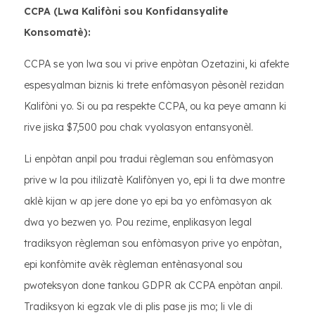
CCPA (Lwa Kalifòni sou Konfidansyalite
Konsomatè):
CCPA se yon lwa sou vi prive enpòtan Ozetazini, ki afekte
espesyalman biznis ki trete enfòmasyon pèsonèl rezidan
Kalifòni yo. Si ou pa respekte CCPA, ou ka peye amann ki
rive jiska $7,500 pou chak vyolasyon entansyonèl.
Li enpòtan anpil pou tradui règleman sou enfòmasyon
prive w la pou itilizatè Kalifònyen yo, epi li ta dwe montre
aklè kijan w ap jere done yo epi ba yo enfòmasyon ak
dwa yo bezwen yo. Pou rezime, enplikasyon legal
tradiksyon règleman sou enfòmasyon prive yo enpòtan,
epi konfòmite avèk règleman entènasyonal sou
pwoteksyon done tankou GDPR ak CCPA enpòtan anpil.
Tradiksyon ki egzak vle di plis pase jis mo; li vle di