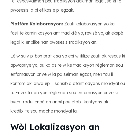
fèt espesyalman pou tradiksyon dokiman legal, sa ki fè
pwosesis la pi efikas e pi egzak.
Platfòm Kolaborasyon:
Zouti kolaborasyon yo ka
fasilite kominikasyon ant tradiktè yo, revizè yo, ak ekspè
legal ki enplike nan pwosesis tradiksyon an.
Lè w suiv pi bon pratik sa yo epi w itilize zouti ak resous ki
apwopriye yo, ou ka asire w ke tradiksyon règleman sou
enfòmasyon prive w la pa sèlman egzat, men tou li
konfòm ak lalwa epi li sansib a atant odyans mondyal ou
a. Envesti nan yon règleman sou enfòmasyon prive ki
byen tradui enpòtan anpil pou etabli konfyans ak
kredibilite sou mache mondyal la.
Wòl Lokalizasyon an