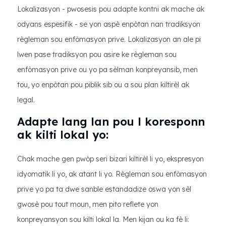
Lokalizasyon - pwosesis pou adapte kontni ak mache ak
odyans espesifik - se yon aspè enpòtan nan tradiksyon
règleman sou enfòmasyon prive. Lokalizasyon an ale pi
lwen pase tradiksyon pou asire ke règleman sou
enfòmasyon prive ou yo pa sèlman konpreyansib, men
tou, yo enpòtan pou piblik sib ou a sou plan kiltirèl ak
legal.
Adapte lang lan pou l koresponn
ak kilti lokal yo:
Chak mache gen pwòp seri bizari kiltirèl li yo, ekspresyon
idyomatik li yo, ak atant li yo. Règleman sou enfòmasyon
prive yo pa ta dwe sanble estandadize oswa yon sèl
gwosè pou tout moun, men pito reflete yon
konpreyansyon sou kilti lokal la. Men kijan ou ka fè li: