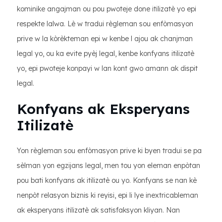
kominike angajman ou pou pwoteje done itilizatè yo epi
respekte lalwa. Lè w tradui règleman sou enfòmasyon
prive w la kòrèkteman epi w kenbe l ajou ak chanjman
legal yo, ou ka evite pyèj legal, kenbe konfyans itilizatè
yo, epi pwoteje konpayi w lan kont gwo amann ak dispit
legal.
Konfyans ak Eksperyans
Itilizatè
Yon règleman sou enfòmasyon prive ki byen tradui se pa
sèlman yon egzijans legal, men tou yon eleman enpòtan
pou bati konfyans ak itilizatè ou yo. Konfyans se nan kè
nenpòt relasyon biznis ki reyisi, epi li lye inextricableman
ak eksperyans itilizatè ak satisfaksyon kliyan. Nan