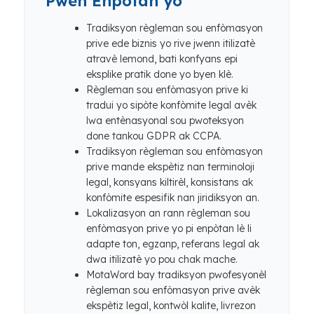
Pwen Enpòtan yo
Tradiksyon règleman sou enfòmasyon
prive ede biznis yo rive jwenn itilizatè
atravè lemond, bati konfyans epi
eksplike pratik done yo byen klè.
Règleman sou enfòmasyon prive ki
tradui yo sipòte konfòmite legal avèk
lwa entènasyonal sou pwoteksyon
done tankou GDPR ak CCPA.
Tradiksyon règleman sou enfòmasyon
prive mande ekspètiz nan terminoloji
legal, konsyans kiltirèl, konsistans ak
konfòmite espesifik nan jiridiksyon an.
Lokalizasyon an rann règleman sou
enfòmasyon prive yo pi enpòtan lè li
adapte ton, egzanp, referans legal ak
dwa itilizatè yo pou chak mache.
MotaWord bay tradiksyon pwofesyonèl
règleman sou enfòmasyon prive avèk
ekspètiz legal, kontwòl kalite, livrezon