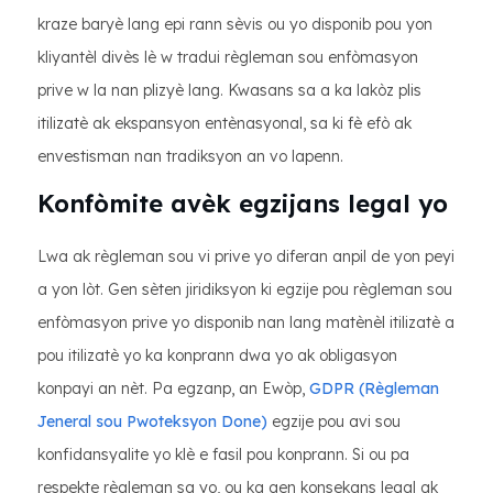
kraze baryè lang epi rann sèvis ou yo disponib pou yon
kliyantèl divès lè w tradui règleman sou enfòmasyon
prive w la nan plizyè lang. Kwasans sa a ka lakòz plis
itilizatè ak ekspansyon entènasyonal, sa ki fè efò ak
envestisman nan tradiksyon an vo lapenn.
Konfòmite avèk egzijans legal yo
Lwa ak règleman sou vi prive yo diferan anpil de yon peyi
a yon lòt. Gen sèten jiridiksyon ki egzije pou règleman sou
enfòmasyon prive yo disponib nan lang matènèl itilizatè a
pou itilizatè yo ka konprann dwa yo ak obligasyon
konpayi an nèt. Pa egzanp, an Ewòp,
GDPR (Règleman
Jeneral sou Pwoteksyon Done)
egzije pou avi sou
konfidansyalite yo klè e fasil pou konprann. Si ou pa
respekte règleman sa yo, ou ka gen konsekans legal ak