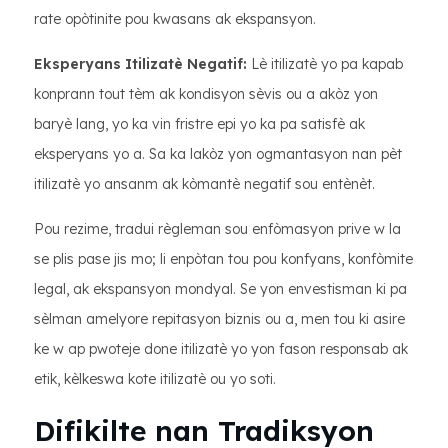
rate opòtinite pou kwasans ak ekspansyon.
Eksperyans Itilizatè Negatif:
Lè itilizatè yo pa kapab
konprann tout tèm ak kondisyon sèvis ou a akòz yon
baryè lang, yo ka vin fristre epi yo ka pa satisfè ak
eksperyans yo a. Sa ka lakòz yon ogmantasyon nan pèt
itilizatè yo ansanm ak kòmantè negatif sou entènèt.
Pou rezime, tradui règleman sou enfòmasyon prive w la
se plis pase jis mo; li enpòtan tou pou konfyans, konfòmite
legal, ak ekspansyon mondyal. Se yon envestisman ki pa
sèlman amelyore repitasyon biznis ou a, men tou ki asire
ke w ap pwoteje done itilizatè yo yon fason responsab ak
etik, kèlkeswa kote itilizatè ou yo soti.
Difikilte nan Tradiksyon