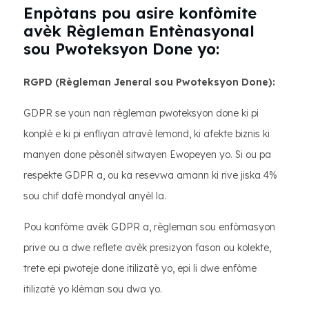
Enpòtans pou asire konfòmite
avèk Règleman Entènasyonal
sou Pwoteksyon Done yo:
RGPD (Règleman Jeneral sou Pwoteksyon Done):
GDPR se youn nan règleman pwoteksyon done ki pi
konplè e ki pi enfliyan atravè lemond, ki afekte biznis ki
manyen done pèsonèl sitwayen Ewopeyen yo. Si ou pa
respekte GDPR a, ou ka resevwa amann ki rive jiska 4%
sou chif dafè mondyal anyèl la.
Pou konfòme avèk GDPR a, règleman sou enfòmasyon
prive ou a dwe reflete avèk presizyon fason ou kolekte,
trete epi pwoteje done itilizatè yo, epi li dwe enfòme
itilizatè yo klèman sou dwa yo.