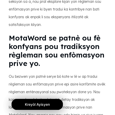
seksyon sa a, nou pral eksplore kijan yon règleman sou
enfòmasyon prive ki byen tradui ka kontribye nan bati
konfyans ak enpak li sou eksperyans itilizatè ak
satisfaksyon kliyan.
MotaWord se patnè ou fè
konfyans pou tradiksyon
règleman sou enfòmasyon
prive yo.
Ou bezwen yon patnè serye bò kote w lè w ap tradui
règleman sou enfòmasyon prive epi asire konfòmite avèk
règleman entènasyonal sou pwoteksyon done yo. Nou
konprann konpleksite ak tout ti detay tradiksyon ak
Kreyòl Ayisyen
Kreyòl Ayisyen
Kreyòl Ayisyen
lokalizasyon règleman sou enfòmasyon prive nan
MotaWord. Nou angaje nou pou ede biznis yo rive jwenn