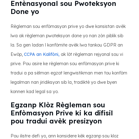
Entènasyonal sou Pwoteksyon
Done yo
Règleman sou enfòmasyon prive yo dwe konsistan avèk
lwa ak règleman pwoteksyon done yo nan zòn piblik sib
la. Sa gen ladan l konfòmite avèk lwa tankou GDPR an
Ewòp,
CCPA an Kalifòni,
ak lòt règleman rejyonal sou vi
prive. Pou asire ke règleman sou enfòmasyon prive ki
tradui a pa sèlman egzat lengwistikman men tou konfòm
legalman nan jiridiksyon sib la, tradiktè yo dwe byen
konnen kad legal sa yo.
Egzanp Klòz Règleman sou
Enfòmasyon Prive ki ka difisil
pou tradui avèk presizyon
Pou ilistre defi yo, ann konsidere kèk egzanp sou kloz