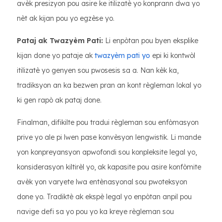
avèk presizyon pou asire ke itilizatè yo konprann dwa yo
nèt ak kijan pou yo egzèse yo.
Pataj ak Twazyèm Pati:
Li enpòtan pou byen eksplike
kijan done yo pataje ak
twazyèm pati yo
epi ki kontwòl
itilizatè yo genyen sou pwosesis sa a. Nan kèk ka,
tradiksyon an ka bezwen pran an kont règleman lokal yo
ki gen rapò ak pataj done.
Finalman, difikilte pou tradui règleman sou enfòmasyon
prive yo ale pi lwen pase konvèsyon lengwistik. Li mande
yon konpreyansyon apwofondi sou konpleksite legal yo,
konsiderasyon kiltirèl yo, ak kapasite pou asire konfòmite
avèk yon varyete lwa entènasyonal sou pwoteksyon
done yo. Tradiktè ak ekspè legal yo enpòtan anpil pou
navige defi sa yo pou yo ka kreye règleman sou