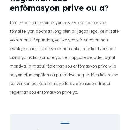
enfòmasyon prive ou a?
Règleman sou enfòmasyon prive yo ka sanble yon
fòmalite, yon dokiman long plen ak jagon legal ke itilizatè
yo raman li. Sepandan, yo jwe yon wòl enpòtan nan
pwoteje done itilizatè yo ak nan ankouraje konfyans ant
biznis yo ak konsomatè yo. Lè n ap pale de jaden dijital
mondyal la, tradui règleman sou enfòmasyon prive w la
se yon etap enpòtan ou pa ta dwe neglije. Men kèk rezon
konvenkan poukisa biznis yo ta dwe konsidere tradui
règleman sou enfòmasyon prive yo.