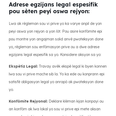
Adrese egzijans legal espesifik
pou sèten peyi oswa rejyon:
Lwa ak règleman sou vi prive yo ka varye anpil de yon
peyi oswa yon rejyon a yon lòt. Pou asire konfòmite epi
pou montre yon angajman solid anvè pwoteksyon done
yo, règleman sou enfòmasyon prive ou a dwe adrese
egzijans legal espesifik sa yo. Konsidere aksyon sa yo:
Ekspètiz Legal:
Travay avèk ekspè legal ki byen konnen
lwa sou vi prive mache sib la. Yo ka ede ou konprann epi
satisfè obligasyon legal yo anrapò ak pwoteksyon done
yo.
Konfòmite Rejyonal:
Deklare klèman kijan konpayi ou
an konfòm ak lwa lokal yo sou vi prive epi mete aksan