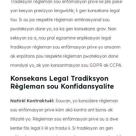
Tradiksyon règleman sou enfòmasyon prive se plis pase
yon kesyon presizyon lengwistik; li gen konsekans legal
tou. Si ou pa respekte règleman entènasyonal sou
pwoteksyon done yo, sa ka gen konsekans grav. Nan
seksyon sa a, nou pral egzamine enplikasyon legal
tradiksyon règleman sou enfòmasyon prive yo ansanm
ak enpòtans pou respekte règleman pwoteksyon done
mondyal yo, ak yon konsantrasyon sou GDPR ak CCPA.
Konsekans Legal Tradiksyon
Règleman sou Konfidansyalite
Natirèl Kontraktuèl:
Souvan, yo konsidere règleman
sou enfòmasyon prive kòm akò kontra ant biznis ak
itilizatè yo. Règleman sou enfòmasyon prive ou a dwe
kenbe fòs legal li lè yo tradui li. Si tradiksyon an gen