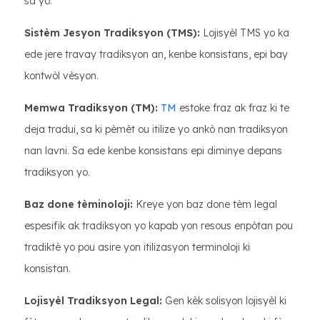
sa yo:
Sistèm Jesyon Tradiksyon (TMS):
Lojisyèl TMS yo ka
ede jere travay tradiksyon an, kenbe konsistans, epi bay
kontwòl vèsyon.
Memwa Tradiksyon (TM):
TM
estoke fraz ak fraz ki te
deja tradui, sa ki pèmèt ou itilize yo ankò nan tradiksyon
nan lavni. Sa ede kenbe konsistans epi diminye depans
tradiksyon yo.
Baz done tèminoloji:
Kreye yon baz done tèm legal
espesifik ak tradiksyon yo kapab yon resous enpòtan pou
tradiktè yo pou asire yon itilizasyon terminoloji ki
konsistan.
Lojisyèl Tradiksyon Legal:
Gen kèk solisyon lojisyèl ki