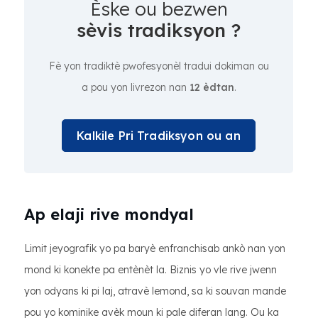
Èske ou bezwen
sèvis tradiksyon ?
Fè yon tradiktè pwofesyonèl tradui dokiman ou
a pou yon livrezon nan
12 èdtan
.
Kalkile Pri Tradiksyon ou an
Ap elaji rive mondyal
Limit jeyografik yo pa baryè enfranchisab ankò nan yon
mond ki konekte pa entènèt la. Biznis yo vle rive jwenn
yon odyans ki pi laj, atravè lemond, sa ki souvan mande
pou yo kominike avèk moun ki pale diferan lang. Ou ka