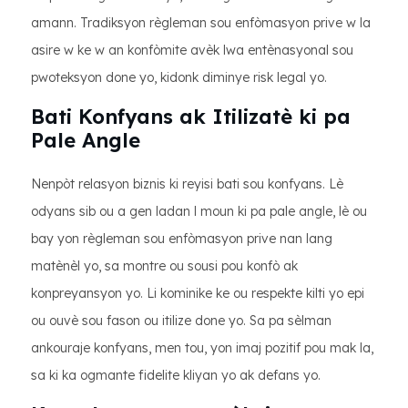
amann. Tradiksyon règleman sou enfòmasyon prive w la
asire w ke w an konfòmite avèk lwa entènasyonal sou
pwoteksyon done yo, kidonk diminye risk legal yo.
Bati Konfyans ak Itilizatè ki pa
Pale Angle
Nenpòt relasyon biznis ki reyisi bati sou konfyans. Lè
odyans sib ou a gen ladan l moun ki pa pale angle, lè ou
bay yon règleman sou enfòmasyon prive nan lang
matènèl yo, sa montre ou sousi pou konfò ak
konpreyansyon yo. Li kominike ke ou respekte kilti yo epi
ou ouvè sou fason ou itilize done yo. Sa pa sèlman
ankouraje konfyans, men tou, yon imaj pozitif pou mak la,
sa ki ka ogmante fidelite kliyan yo ak defans yo.