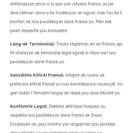
enfòmasyon prive w la pou yon odyans franse, ou pa
dwe sèlman asire w ke tradiksyon an egzat, men tou ke li
konfòm ak lwa pwoteksyon done franse yo. Men kèk
pwen espesifik pou konsidere:
Lang ak Terminoloji:
Tradui règleman an an franse, epi
fè atansyon ak terminoloji legal egzak ki itilize nan lwa
pwoteksyon done franse yo.
Sansiblite Kiltirèl Fransè:
Adapte ak nuans ak
preferans kiltirèl fransè yo nan kominikasyon esansyèl. Sa
gen ladan l fòmalite langaj ak respè pou dwa itilizatè yo.
Konfòmite Legal:
Deklare aklè kijan konpayi ou
respekte lwa pwoteksyon done franse ak Inyon
Ewopeyen an, pou montre yon angajman pou pwoteje