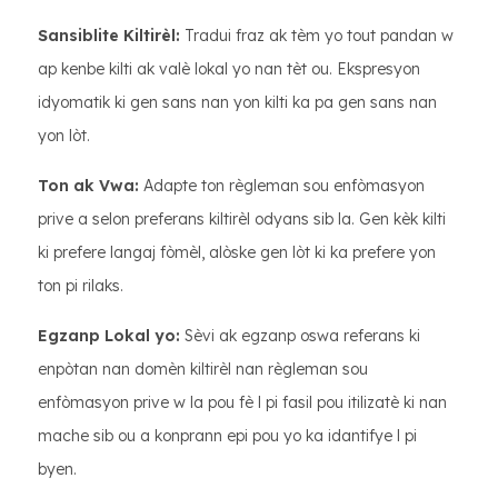
Sansiblite Kiltirèl:
Tradui fraz ak tèm yo tout pandan w
ap kenbe kilti ak valè lokal yo nan tèt ou. Ekspresyon
idyomatik ki gen sans nan yon kilti ka pa gen sans nan
yon lòt.
Ton ak Vwa:
Adapte ton règleman sou enfòmasyon
prive a selon preferans kiltirèl odyans sib la. Gen kèk kilti
ki prefere langaj fòmèl, alòske gen lòt ki ka prefere yon
ton pi rilaks.
Egzanp Lokal yo:
Sèvi ak egzanp oswa referans ki
enpòtan nan domèn kiltirèl nan règleman sou
enfòmasyon prive w la pou fè l pi fasil pou itilizatè ki nan
mache sib ou a konprann epi pou yo ka idantifye l pi
byen.