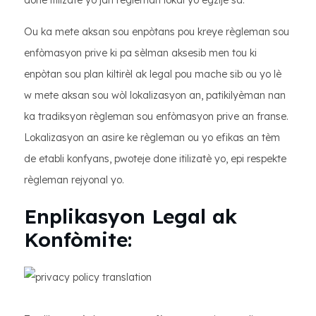
done itilizatè yo jan règleman lokal yo egzije sa.
Ou ka mete aksan sou enpòtans pou kreye règleman sou
enfòmasyon prive ki pa sèlman aksesib men tou ki
enpòtan sou plan kiltirèl ak legal pou mache sib ou yo lè
w mete aksan sou wòl lokalizasyon an, patikilyèman nan
ka tradiksyon règleman sou enfòmasyon prive an franse.
Lokalizasyon an asire ke règleman ou yo efikas an tèm
de etabli konfyans, pwoteje done itilizatè yo, epi respekte
règleman rejyonal yo.
Enplikasyon Legal ak
Konfòmite: