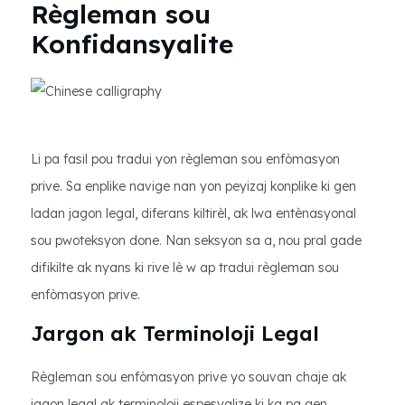
Règleman sou
Konfidansyalite
Li pa fasil pou tradui yon règleman sou enfòmasyon
prive. Sa enplike navige nan yon peyizaj konplike ki gen
ladan jagon legal, diferans kiltirèl, ak lwa entènasyonal
sou pwoteksyon done. Nan seksyon sa a, nou pral gade
difikilte ak nyans ki rive lè w ap tradui règleman sou
enfòmasyon prive.
Jargon ak Terminoloji Legal
Règleman sou enfòmasyon prive yo souvan chaje ak
jagon legal ak terminoloji espesyalize ki ka pa gen