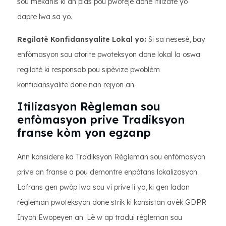
sou mekanis ki an plas pou pwoteje done itilizatè yo
dapre lwa sa yo.
Regilatè Konfidansyalite Lokal yo:
Si sa nesesè, bay
enfòmasyon sou otorite pwoteksyon done lokal la oswa
regilatè ki responsab pou sipèvize pwoblèm
konfidansyalite done nan rejyon an.
Itilizasyon Règleman sou
enfòmasyon prive Tradiksyon
franse kòm yon egzanp
Ann konsidere ka Tradiksyon Règleman sou enfòmasyon
prive an franse a pou demontre enpòtans lokalizasyon.
Lafrans gen pwòp lwa sou vi prive li yo, ki gen ladan
règleman pwoteksyon done strik ki konsistan avèk GDPR
Inyon Ewopeyen an. Lè w ap tradui règleman sou