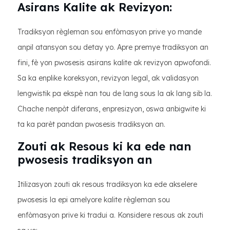
Asirans Kalite ak Revizyon:
Tradiksyon règleman sou enfòmasyon prive yo mande
anpil atansyon sou detay yo. Apre premye tradiksyon an
fini, fè yon pwosesis asirans kalite ak revizyon apwofondi.
Sa ka enplike koreksyon, revizyon legal, ak validasyon
lengwistik pa ekspè nan tou de lang sous la ak lang sib la.
Chache nenpòt diferans, enpresizyon, oswa anbigwite ki
ta ka parèt pandan pwosesis tradiksyon an.
Zouti ak Resous ki ka ede nan
pwosesis tradiksyon an
Itilizasyon zouti ak resous tradiksyon ka ede akselere
pwosesis la epi amelyore kalite règleman sou
enfòmasyon prive ki tradui a. Konsidere resous ak zouti