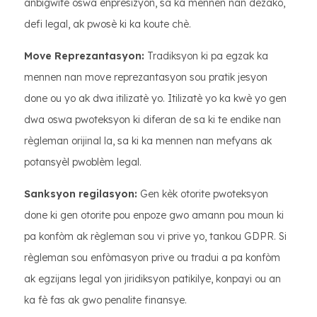
anbigwite oswa enpresizyon, sa ka mennen nan dezakò,
defi legal, ak pwosè ki ka koute chè.
Move Reprezantasyon:
Tradiksyon ki pa egzak ka
mennen nan move reprezantasyon sou pratik jesyon
done ou yo ak dwa itilizatè yo. Itilizatè yo ka kwè yo gen
dwa oswa pwoteksyon ki diferan de sa ki te endike nan
règleman orijinal la, sa ki ka mennen nan mefyans ak
potansyèl pwoblèm legal.
Sanksyon regilasyon:
Gen kèk otorite pwoteksyon
done ki gen otorite pou enpoze gwo amann pou moun ki
pa konfòm ak règleman sou vi prive yo, tankou GDPR. Si
règleman sou enfòmasyon prive ou tradui a pa konfòm
ak egzijans legal yon jiridiksyon patikilye, konpayi ou an
ka fè fas ak gwo penalite finansye.