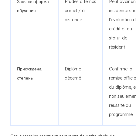
Заочная форма
Études à temps
Peut avoir u
обучения
partiel / à
incidence sur
distance
l'évaluation 
crédit et du
statut de
résident
Присуждена
Diplôme
Confirme la
степень
décerné
remise officie
du diplôme, e
non seulemen
réussite du
programme.