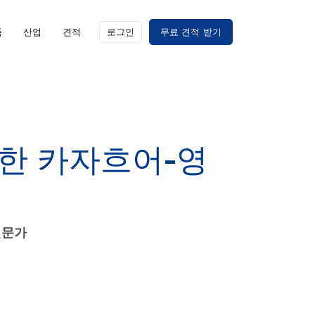
폼
산업
견적
로그인
무료 견적 받기
한 카자흐어-영
 전문가