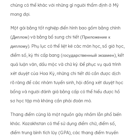
chúng có thể khác với những gì người thẩm định ở Mỹ
mong đợi.
Một gói bằng tốt nghiệp điển hình bao gồm bằng chính
(Диплом) và bằng bổ sung chi tiết (Приложение к
диплому). Phụ lục có thể liệt kê các môn học, số giờ học,
điểm số, kỳ thi cấp bang (государственный экзамен), kết
quả luận văn, dấu mộc và chữ ký. Để phục vụ quá trình
xét duyệt của Hoa Kỳ, những chi tiết đó cần được dịch
rõ ràng để các nhóm tuyển sinh, hội đồng xét duyệt học
bổng và người đánh giá bằng cấp có thể hiểu được hồ
sơ học tập mà không cần phải đoán mò.
Thang điểm cũng là một nguồn gây nhầm lẫn phổ biến
khác. Kazakhstan có thể sử dụng điểm chữ, điểm số,
điểm trung bình tích lũy (GPA), các thang điểm truyền