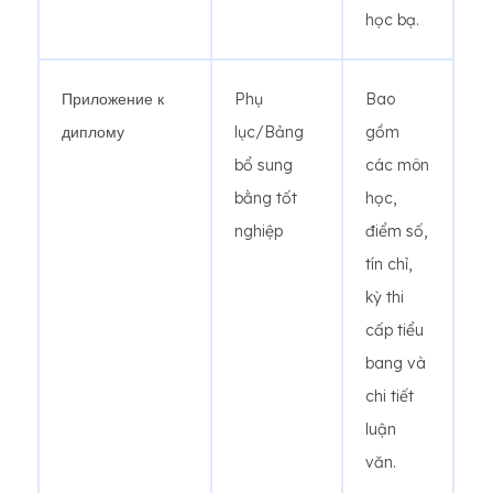
học bạ.
Приложение к
Phụ
Bao
диплому
lục/Bảng
gồm
bổ sung
các môn
bằng tốt
học,
nghiệp
điểm số,
tín chỉ,
kỳ thi
cấp tiểu
bang và
chi tiết
luận
văn.