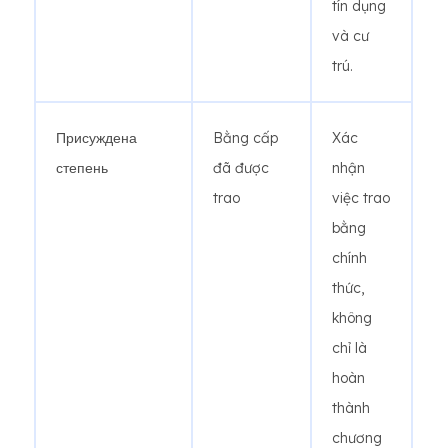
tín dụng
và cư
trú.
Присуждена
Bằng cấp
Xác
степень
đã được
nhận
trao
việc trao
bằng
chính
thức,
không
chỉ là
hoàn
thành
chương