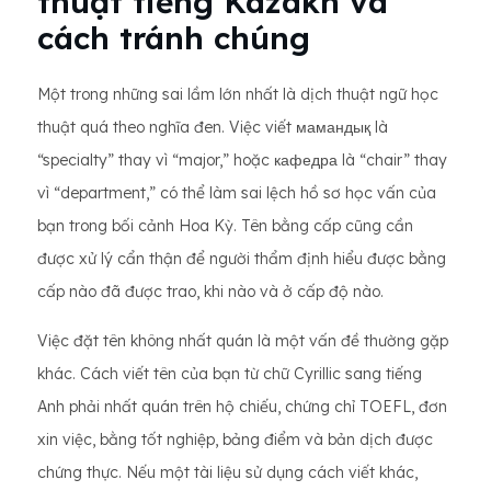
thuật tiếng Kazakh và
cách tránh chúng
Một trong những sai lầm lớn nhất là dịch thuật ngữ học
thuật quá theo nghĩa đen. Việc viết мамандық là
“specialty” thay vì “major,” hoặc кафедра là “chair” thay
vì “department,” có thể làm sai lệch hồ sơ học vấn của
bạn trong bối cảnh Hoa Kỳ. Tên bằng cấp cũng cần
được xử lý cẩn thận để người thẩm định hiểu được bằng
cấp nào đã được trao, khi nào và ở cấp độ nào.
Việc đặt tên không nhất quán là một vấn đề thường gặp
khác. Cách viết tên của bạn từ chữ Cyrillic sang tiếng
Anh phải nhất quán trên hộ chiếu, chứng chỉ TOEFL, đơn
xin việc, bằng tốt nghiệp, bảng điểm và bản dịch được
chứng thực. Nếu một tài liệu sử dụng cách viết khác,