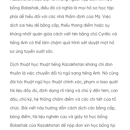
bổng Bolashak, điều đó có nghĩa là mọi hồ sơ học tập
phải dễ hiểu đối với các nhà thẩm định của Mỹ. Việc
dịch sai tiêu đề bằng cấp, thiếu thang điểm hoặc sự
không nhất quán giữa cách viết tên bằng chữ Cyrillic và
tiếng Anh có thể làm chậm quá trình xét duyệt một hồ
sơ ứng tuyển xuất sắc.
Dịch thuật học thuật tiếng Kazakhstan không chỉ đơn
thuần là việc chuyển đổi từ ngữ sang tiếng Anh. Nó cũng
đòi hỏi thuật ngữ học thuật chính xác, phạm vi bao quát
tài liệu đầy đủ, định dạng rõ ràng và chú ý đến tem, con
dấu, chữ ký, hệ thống chấm điểm và các chi tiết của tổ
chức. Bài viết này hướng dẫn cách dịch các bằng cấp,
bảng điểm, tài liệu nghiên cứu và giấy tờ học bổng
Bolashak của Kazakhstan để nộp đơn xin học bổng tại