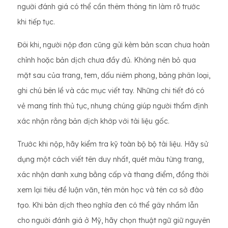
người đánh giá có thể cần thêm thông tin làm rõ trước
khi tiếp tục.
Đôi khi, người nộp đơn cũng gửi kèm bản scan chưa hoàn
chỉnh hoặc bản dịch chưa đầy đủ. Không nên bỏ qua
mặt sau của trang, tem, dấu niêm phong, bảng phân loại,
ghi chú bên lề và các mục viết tay. Những chi tiết đó có
vẻ mang tính thủ tục, nhưng chúng giúp người thẩm định
xác nhận rằng bản dịch khớp với tài liệu gốc.
Trước khi nộp, hãy kiểm tra kỹ toàn bộ bộ tài liệu. Hãy sử
dụng một cách viết tên duy nhất, quét màu từng trang,
xác nhận danh xưng bằng cấp và thang điểm, đồng thời
xem lại tiêu đề luận văn, tên môn học và tên cơ sở đào
tạo. Khi bản dịch theo nghĩa đen có thể gây nhầm lẫn
cho người đánh giá ở Mỹ, hãy chọn thuật ngữ giữ nguyên