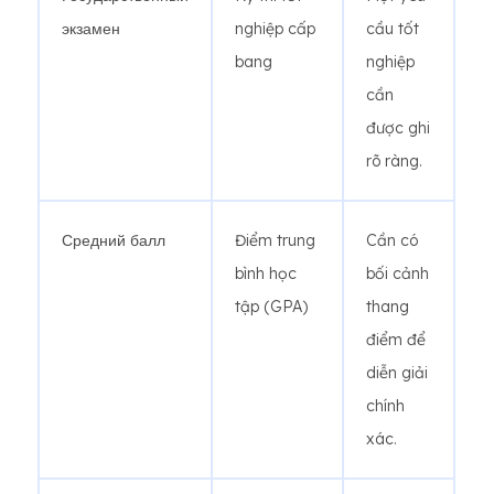
экзамен
nghiệp cấp
cầu tốt
bang
nghiệp
cần
được ghi
rõ ràng.
Средний балл
Điểm trung
Cần có
bình học
bối cảnh
tập (GPA)
thang
điểm để
diễn giải
chính
xác.