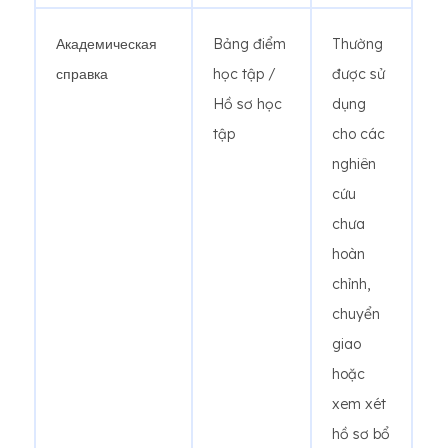
Академическая
Bảng điểm
Thường
справка
học tập /
được sử
Hồ sơ học
dụng
tập
cho các
nghiên
cứu
chưa
hoàn
chỉnh,
chuyển
giao
hoặc
xem xét
hồ sơ bổ