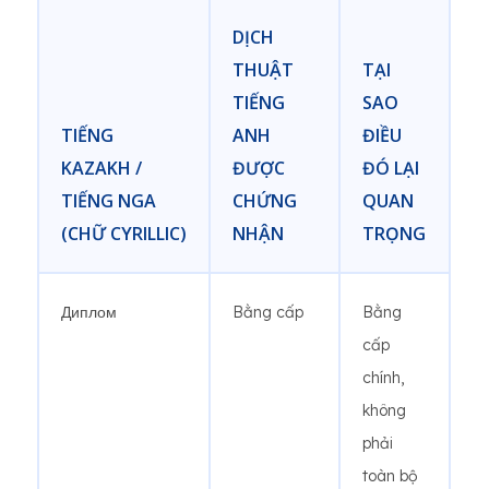
DỊCH
THUẬT
TẠI
TIẾNG
SAO
TIẾNG
ANH
ĐIỀU
KAZAKH /
ĐƯỢC
ĐÓ LẠI
TIẾNG NGA
CHỨNG
QUAN
(CHỮ CYRILLIC)
NHẬN
TRỌNG
Диплом
Bằng cấp
Bằng
cấp
chính,
không
phải
toàn bộ