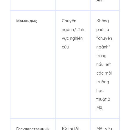
Anh.
Мамандық
Chuyên
Không
ngành/Lĩnh
phải là
vực nghiên
"chuyên
cứu
ngành"
trong
hầu hết
các môi
trường
học
thuật ở
Mỹ.
Государственный
Kỳ thi tốt
Một yêu