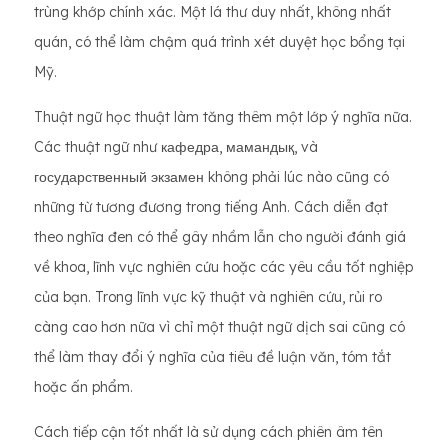
trùng khớp chính xác. Một lá thư duy nhất, không nhất
quán, có thể làm chậm quá trình xét duyệt học bổng tại
Mỹ.
Thuật ngữ học thuật làm tăng thêm một lớp ý nghĩa nữa.
Các thuật ngữ như кафедра, мамандық, và
государственный экзамен không phải lúc nào cũng có
những từ tương đương trong tiếng Anh. Cách diễn đạt
theo nghĩa đen có thể gây nhầm lẫn cho người đánh giá
về khoa, lĩnh vực nghiên cứu hoặc các yêu cầu tốt nghiệp
của bạn. Trong lĩnh vực kỹ thuật và nghiên cứu, rủi ro
càng cao hơn nữa vì chỉ một thuật ngữ dịch sai cũng có
thể làm thay đổi ý nghĩa của tiêu đề luận văn, tóm tắt
hoặc ấn phẩm.
Cách tiếp cận tốt nhất là sử dụng cách phiên âm tên