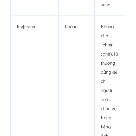
sung.
Кафедра
Phòng
Không
phải
"chair"
(ghế), từ
thường
dùng để
chỉ
người
hoặc
chức vụ
trong
tiếng