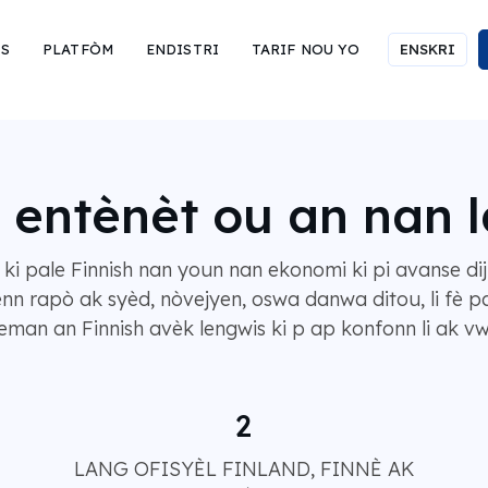
IS
PLATFÒM
ENDISTRI
TARIF NOU YO
ENSKRI
t entènèt ou an nan 
i pale Finnish nan youn nan ekonomi ki pi avanse dij
enn rapò ak syèd, nòvejyen, oswa danwa ditou, li fè p
man an Finnish avèk lengwis ki p ap konfonn li ak vw
2
LANG OFISYÈL FINLAND, FINNÈ AK