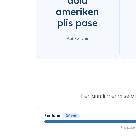
dola
ameriken
plis pase
PIB Fenlann
Fenlann li menm se of
Fenlann
Ofisyèl
Plis pase