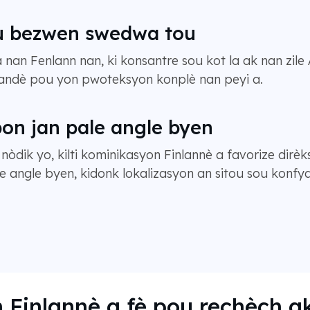
ou bezwen swedwa tou
 nan Fenlann nan, ki konsantre sou kot la ak nan zil
andè pou yon pwoteksyon konplè nan peyi a.
bon jan pale angle byen
òdik yo, kilti kominikasyon Finlannè a favorize dirè
le angle byen, kidonk lokalizasyon an sitou sou konf
n Finlannè a fè pou rechèch 