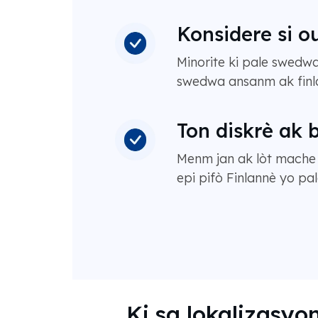
Konsidere si 
Minorite ki pale swedwa
swedwa ansanm ak finl
Ton diskrè ak 
Menm jan ak lòt mache n
epi pifò Finlannè yo pa
Ki sa lokalizasyo