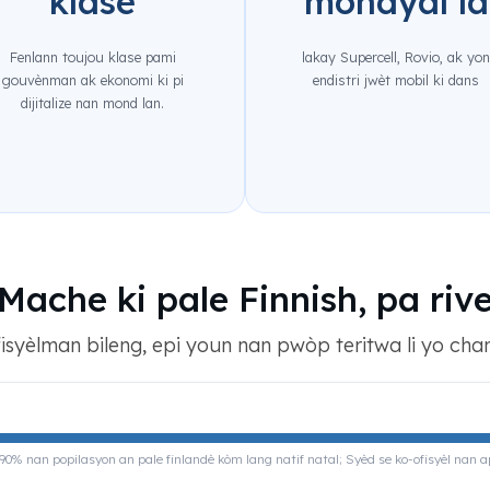
klase
mondyal la
Fenlann toujou klase pami
lakay Supercell, Rovio, ak yo
gouvènman ak ekonomi ki pi
endistri jwèt mobil ki dans
dijitalize nan mond lan.
Mache ki pale Finnish, pa riv
isyèlman bileng, epi youn nan pwòp teritwa li yo chanj
 90% nan popilasyon an pale finlandè kòm lang natif natal; Syèd se ko-ofisyèl nan 