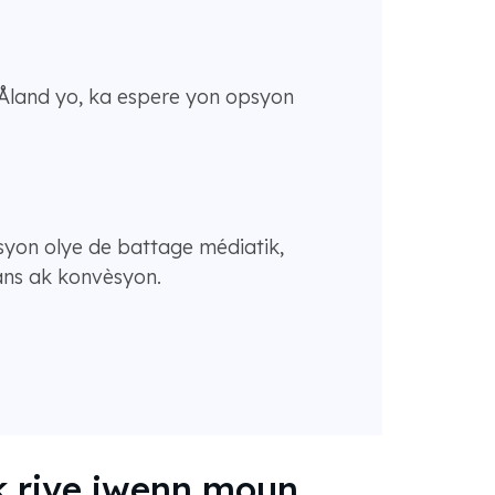
e Åland yo, ka espere yon opsyon
ksyon olye de battage médiatik,
yans ak konvèsyon.
ak rive jwenn moun