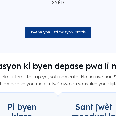
SYÈD
Jwenn yon Estimasyon Gratis
lasyon ki byen depase pwa li n
ekosistèm star-up yo, soti nan eritaj Nokia rive nan 
ti an popilasyon men ki twò gwo an sofistikasyon dijit
Pi byen
Sant jwèt