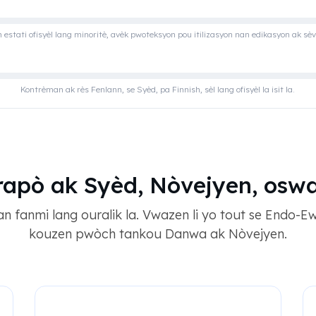
 estati ofisyèl lang minoritè, avèk pwoteksyon pou itilizasyon nan edikasyon ak sèvi
Kontrèman ak rès Fenlann, se Syèd, pa Finnish, sèl lang ofisyèl la isit la.
rapò ak Syèd, Nòvejyen, os
nan fanmi lang ouralik la. Vwazen li yo tout se Endo-
kouzen pwòch tankou Danwa ak Nòvejyen.