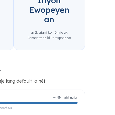
Inyon
Ewopeyen
n
an
avèk atant konfòmite ak
konsantman ki koresponn yo
e
e lang default la nèt.
~4.9M natif natal
apeprè 5%.