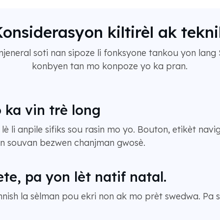
onsiderasyon kiltirèl ak tekn
anjeneral soti nan sipoze li fonksyone tankou yon lan
konbyen tan mo konpoze yo ka pran.
ka vin trè long
n lè li anpile sifiks sou rasin mo yo. Bouton, etikèt na
n souvan bezwen chanjman gwosè.
ete, pa yon lèt natif natal.
nnish la sèlman pou ekri non ak mo prèt swedwa. Pa sip