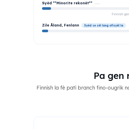
Syèd **Minorite rekonèt**
Finnish gen
Zile Åland, Fenlann
Syèd se sèl lang ofisyèl la
Pa gen 
Finnish la fè pati branch fino-ougrik 