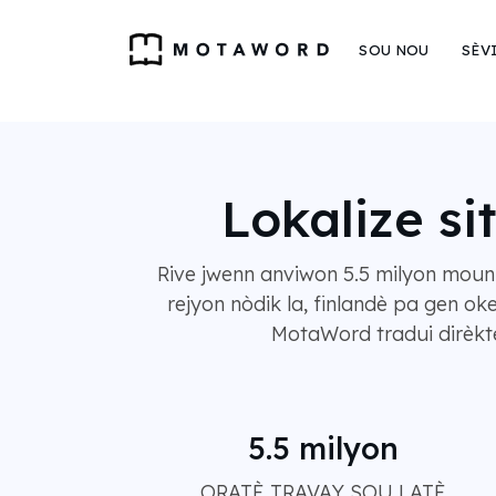
SOU NOU
SÈV
Lokalize si
Rive jwenn anviwon 5.5 milyon moun k
rejyon nòdik la, finlandè pa gen ok
MotaWord tradui dirèkte
5.5 milyon
ORATÈ TRAVAY SOU LATÈ