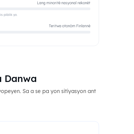
Lang minoritè nasyonal rekonèt
s piblik yo.
Teritwa otonòm Finlannè
wa Danwa
Ewopeyen. Sa a se pa yon sitiyasyon ant