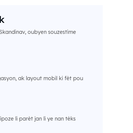
ik
g Skandinav, oubyen souzestime
vigasyon, ak layout mobil ki fèt pou
oze li parèt jan li ye nan tèks