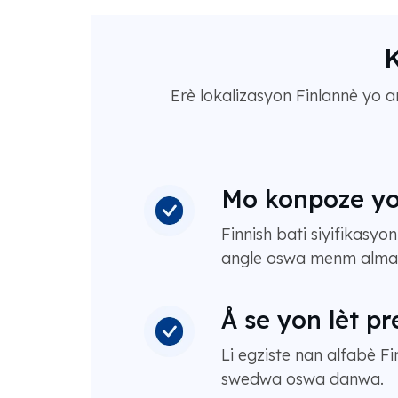
K
Erè lokalizasyon Finlannè yo 
Mo konpoze yo 
Finnish bati siyifikasyo
angle oswa menm alma
Å se yon lèt pr
Li egziste nan alfabè Fi
swedwa oswa danwa.