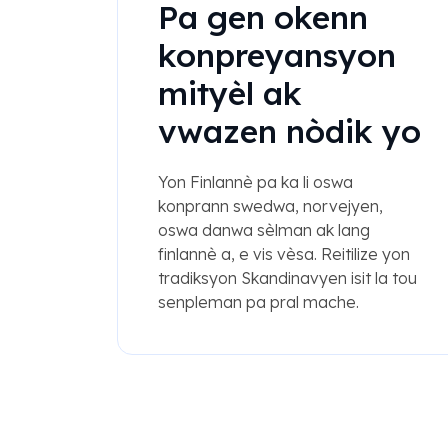
Pa gen okenn
konpreyansyon
mityèl ak
vwazen nòdik yo
Yon Finlannè pa ka li oswa
konprann swedwa, norvejyen,
oswa danwa sèlman ak lang
finlannè a, e vis vèsa. Reitilize yon
tradiksyon Skandinavyen isit la tou
senpleman pa pral mache.