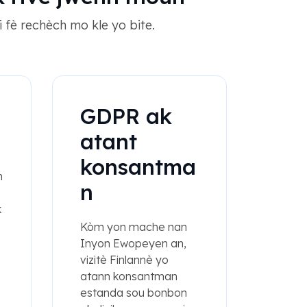
 fè rechèch mo kle yo bite.
GDPR ak
atant
konsantma
n
n
k
Kòm yon mache nan
Inyon Ewopeyen an,
vizitè Finlannè yo
atann konsantman
estanda sou bonbon