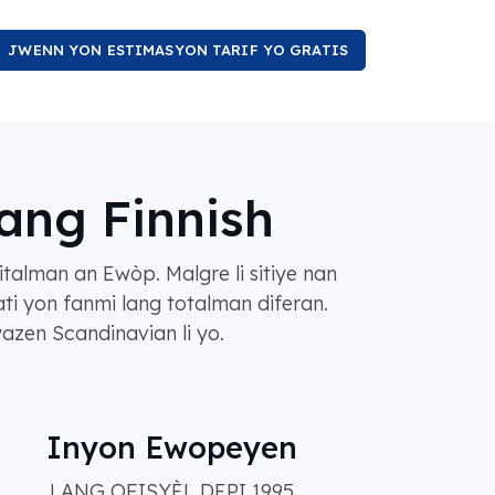
JWENN YON ESTIMASYON TARIF YO GRATIS
lang Finnish
italman an Ewòp. Malgre li sitiye nan
ati yon fanmi lang totalman diferan.
azen Scandinavian li yo.
Inyon Ewopeyen
LANG OFISYÈL DEPI 1995