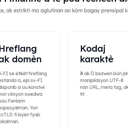
e, ak estrikti mo aglutinan an kòm bagay prensipal ki
Hreflang
Kodaj
ak domèn
karaktè
fi-FI se etikèt hreflang
Ä ak Ö bezwen bon ja
estanda a, epi sv-FI
manipilasyon UTF-8
disponib si ou konstwi
nan URL, meta tag, a
yon vèsyon swedwa
tit.
pou Fenlann
espesyalman. Yon
ccTLD .fi byen fyab
lokalman.