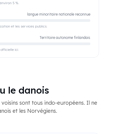
 environ 5 %.
langue minoritaire nationale reconnue
cation et les services publics.
Territoire autonome finlandais
ficielle ici.
u le danois
 voisins sont tous indo-européens. Il ne
anois et les Norvégiens.