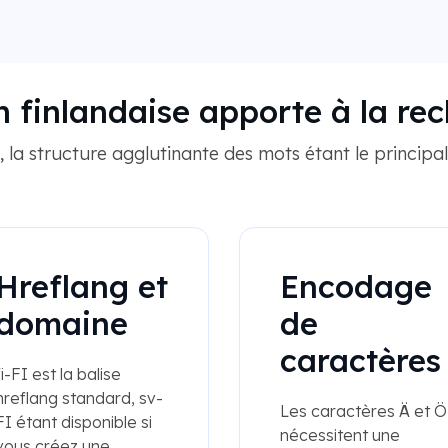
n finlandaise apporte à la rec
 la structure agglutinante des mots étant le principa
Hreflang et
Encodage
domaine
de
caractères
fi-FI est la balise
hreflang standard, sv-
Les caractères Ä et Ö
FI étant disponible si
nécessitent une
vous créez une