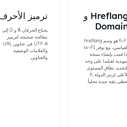
Hreflang و
ترميز الأحرف
Domai
يحتاج الحرفان Ä و Ö إلى
معالجة صحيحة لترميز
fi-FI هو وسم hreflang
UTF-8 في عناوين URL
القياسي، مع توفر sv-FI
والعلامات الوصفية
ذا قمت بإنشاء نسخة
والعناوين.
ويدية لفنلندا على وجه
لتحديد. نطاق المستوى
الأعلى لرمز الدولة .fi
حظى بثقة جيدة محلياً.