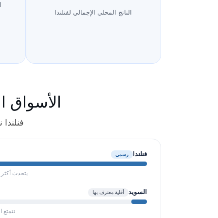
ا
الناتج المحلي الإجمالي لفنلندا
الأسواق ا
فنلندا 
فنلندا
رسمي
يتحدث أكثر من 90% من السكان اللغة الفنلندية كلغة أم؛ أما اللغة السويدية فهي لغة رس
السويد
أقلية معترف بها
تتمتع ا