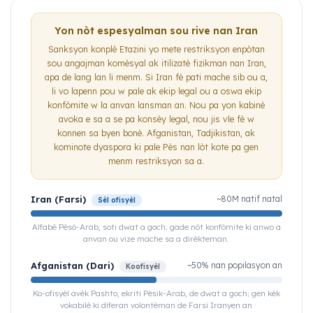
Yon nòt espesyalman sou rive nan Iran
Sanksyon konplè Etazini yo mete restriksyon enpòtan
sou angajman komèsyal ak itilizatè fizikman nan Iran,
apa de lang lan li menm. Si Iran fè pati mache sib ou a,
li vo lapenn pou w pale ak ekip legal ou a oswa ekip
konfòmite w la anvan lansman an. Nou pa yon kabinè
avoka e sa a se pa konsèy legal, nou jis vle fè w
konnen sa byen bonè. Afganistan, Tadjikistan, ak
kominote dyaspora ki pale Pès nan lòt kote pa gen
menm restriksyon sa a.
Iran (Farsi)
~80M natif natal
Sèl ofisyèl
Alfabè Pèsò-Arab, soti dwat a goch; gade nòt konfòmite ki anwo a
anvan ou vize mache sa a dirèkteman.
Afganistan (Dari)
~50% nan popilasyon an
Koofisyèl
Ko-ofisyèl avèk Pashto, ekriti Pèsik-Arab, de dwat a goch; gen kèk
vokabilè ki diferan volontèman de Farsi Iranyen an