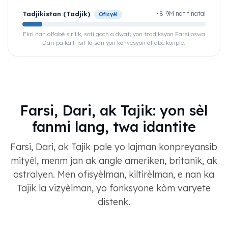
Tadjikistan (Tadjik)
~8-9M natif natal
Ofisyèl
Ekri nan alfabè sirilik, soti goch a dwat; yon tradiksyon Farsi oswa
Dari pa ka li isit la san yon konvèsyon alfabè konplè.
Farsi, Dari, ak Tajik: yon sèl
fanmi lang, twa idantite
Farsi, Dari, ak Tajik pale yo lajman konpreyansib
mityèl, menm jan ak angle ameriken, britanik, ak
ostralyen. Men ofisyèlman, kiltirèlman, e nan ka
Tajik la vizyèlman, yo fonksyone kòm varyete
distenk.