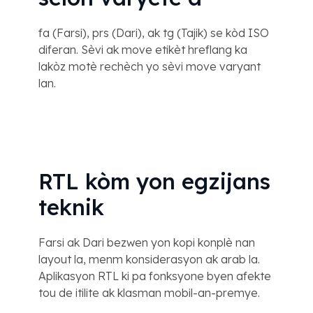
fa (Farsi), prs (Dari), ak tg (Tajik) se kòd ISO
diferan. Sèvi ak move etikèt hreflang ka
lakòz motè rechèch yo sèvi move varyant
lan.
RTL kòm yon egzijans
teknik
Farsi ak Dari bezwen yon kopi konplè nan
layout la, menm konsiderasyon ak arab la.
Aplikasyon RTL ki pa fonksyone byen afekte
tou de itilite ak klasman mobil-an-premye.