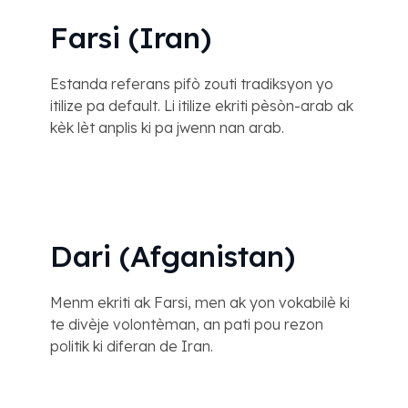
Farsi (Iran)
Estanda referans pifò zouti tradiksyon yo
itilize pa default. Li itilize ekriti pèsòn-arab ak
kèk lèt ​​anplis ki pa jwenn nan arab.
Dari (Afganistan)
Menm ekriti ak Farsi, men ak yon vokabilè ki
te divèje volontèman, an pati pou rezon
politik ki diferan de Iran.