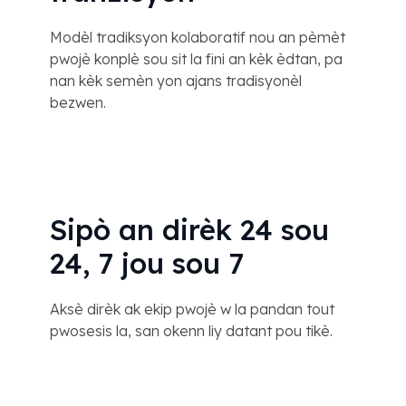
Modèl tradiksyon kolaboratif nou an pèmèt
pwojè konplè sou sit la fini an kèk èdtan, pa
nan kèk semèn yon ajans tradisyonèl
bezwen.
Sipò an dirèk 24 sou
24, 7 jou sou 7
Aksè dirèk ak ekip pwojè w la pandan tout
pwosesis la, san okenn liy datant pou tikè.