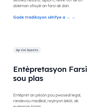
sètifika nesans, diplòm, relve nòt ak lòt
dokiman ofisyèl an farsi ak dari.
Gade tradiksyon sètifye a → →
Ap vini byento
Entèpretasyon Farsi
sou plas
Entèprèt an pèsòn pou pwosedi legal,
randevou medikal, reyinyon lekòl, ak
evènman biznis.