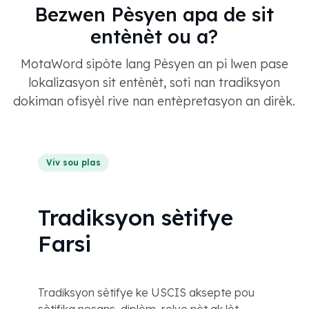
Bezwen Pèsyen apa de sit
entènèt ou a?
MotaWord sipòte lang Pèsyen an pi lwen pase
lokalizasyon sit entènèt, soti nan tradiksyon
dokiman ofisyèl rive nan entèpretasyon an dirèk.
Viv sou plas
Tradiksyon sètifye
Farsi
Tradiksyon sètifye ke USCIS aksepte pou