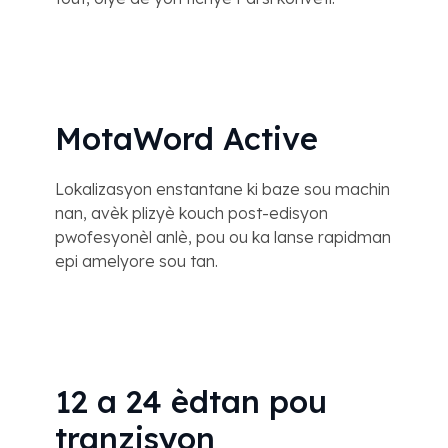
MotaWord Active
Lokalizasyon enstantane ki baze sou machin
nan, avèk plizyè kouch post-edisyon
pwofesyonèl anlè, pou ou ka lanse rapidman
epi amelyore sou tan.
12 a 24 èdtan pou
tranzisyon