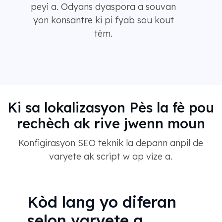
peyi a. Odyans dyaspora a souvan
yon konsantre ki pi fyab sou kout
tèm.
Ki sa lokalizasyon Pès la fè pou
rechèch ak rive jwenn moun
Konfigirasyon SEO teknik la depann anpil de
varyete ak script w ap vize a.
Kòd lang yo diferan
selon varyete a