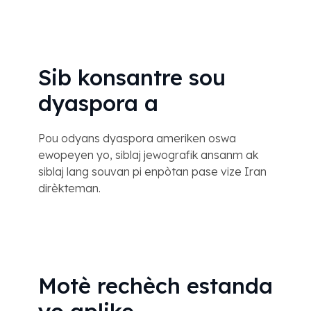
Sib konsantre sou
dyaspora a
Pou odyans dyaspora ameriken oswa
ewopeyen yo, siblaj jewografik ansanm ak
siblaj lang souvan pi enpòtan pase vize Iran
dirèkteman.
Motè rechèch estanda