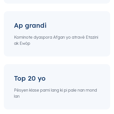
Ap grandi
Kominote dyaspora Afgan yo atravè Etazini
ak Ewòp
Top 20 yo
Pèsyen klase pami lang ki pi pale nan mond
lan