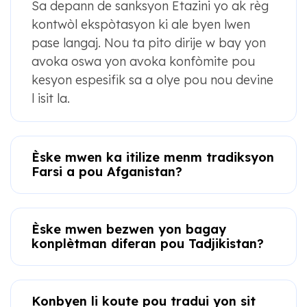
Sa depann de sanksyon Etazini yo ak règ
kontwòl ekspòtasyon ki ale byen lwen
pase langaj. Nou ta pito dirije w bay yon
avoka oswa yon avoka konfòmite pou
kesyon espesifik sa a olye pou nou devine
l isit la.
Èske mwen ka itilize menm tradiksyon
Farsi a pou Afganistan?
Èske mwen bezwen yon bagay
konplètman diferan pou Tadjikistan?
Konbyen li koute pou tradui yon sit