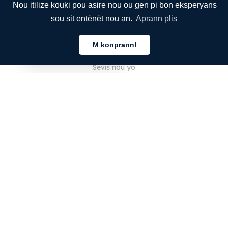
Nou itilize kouki pou asire nou ou gen pi bon eksperyans
sou sit entènèt nou an.
Aprann plis
KONPAYI
M konprann!
Apwopo Nou
Kreyòl Ayisyen
Sèvis nou yo
Blòg
Kesyon Moun Poze Souvan
Ekip Nou an
Karyè
Jiridik
Kontakte Nou
POU KLIYAN YO