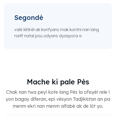
Segondè
valè kiltirèl ak konfyans mak kontni nan lang
natif natal pou odyans dyaspora a
Mache ki pale Pès
Chak nan twa peyi kote lang Pès la ofisyèl rele l
yon bagay diferan, epi vèsyon Tadjikistan an pa
menm ekri nan menm alfabè ak de lòt yo.