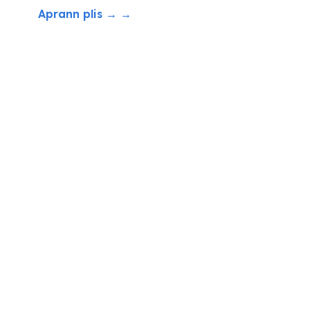
Aprann plis → →