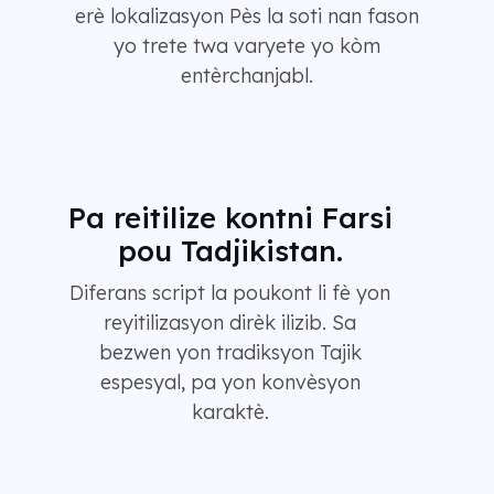
erè lokalizasyon Pès la soti nan fason
yo trete twa varyete yo kòm
entèrchanjabl.
Pa reitilize kontni Farsi
pou Tadjikistan.
Diferans script la poukont li fè yon
reyitilizasyon dirèk ilizib. Sa
bezwen yon tradiksyon Tajik
espesyal, pa yon konvèsyon
karaktè.