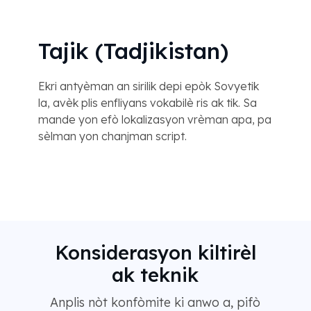
Tajik (Tadjikistan)
Ekri antyèman an sirilik depi epòk Sovyetik
la, avèk plis enfliyans vokabilè ris ak tik. Sa
mande yon efò lokalizasyon vrèman apa, pa
sèlman yon chanjman script.
Konsiderasyon kiltirèl
ak teknik
Anplis nòt konfòmite ki anwo a, pifò