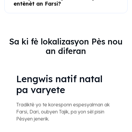
entènèt an Farsi?
Sa ki fè lokalizasyon Pès nou
an diferan
Lengwis natif natal
pa varyete
Tradiktè yo te koresponn espesyalman ak
Farsi, Dari, oubyen Tajik, pa yon sèl pisin
Pèsyen jenerik.