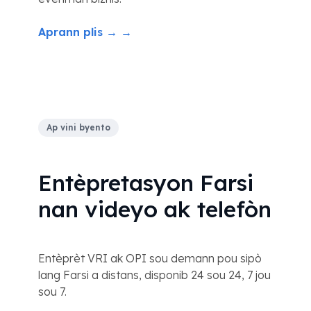
Aprann plis → →
Ap vini byento
Entèpretasyon Farsi
nan videyo ak telefòn
Entèprèt VRI ak OPI sou demann pou sipò
lang Farsi a distans, disponib 24 sou 24, 7 jou
sou 7.