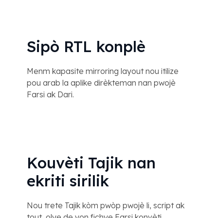
Sipò RTL konplè
Menm kapasite mirroring layout nou itilize
pou arab la aplike dirèkteman nan pwojè
Farsi ak Dari.
Kouvèti Tajik nan
ekriti sirilik
Nou trete Tajik kòm pwòp pwojè li, script ak
tout, olye de yon fichye Farsi konvèti.