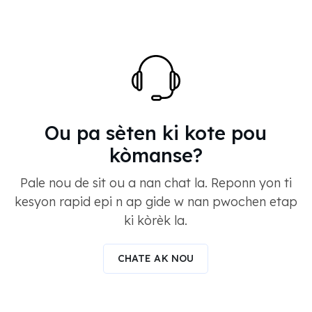
Ou pa sèten ki kote pou
kòmanse?
Pale nou de sit ou a nan chat la. Reponn yon ti
kesyon rapid epi n ap gide w nan pwochen etap
ki kòrèk la.
CHATE AK NOU