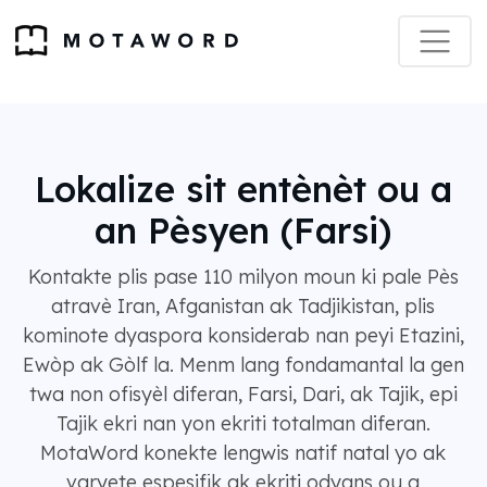
Lokalize sit entènèt ou a
an Pèsyen (Farsi)
Kontakte plis pase 110 milyon moun ki pale Pès
atravè Iran, Afganistan ak Tadjikistan, plis
kominote dyaspora konsiderab nan peyi Etazini,
Ewòp ak Gòlf la. Menm lang fondamantal la gen
twa non ofisyèl diferan, Farsi, Dari, ak Tajik, epi
Tajik ekri nan yon ekriti totalman diferan.
MotaWord konekte lengwis natif natal yo ak
varyete espesifik ak ekriti odyans ou a