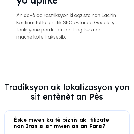
yo aplike
An deyò de restriksyon ki egziste nan Lachin
kontinantal la, pratik SEO estanda Google yo
fonksyone pou kontni an lang Pès nan
mache kote li aksesib.
Tradiksyon ak lokalizasyon yon
sit entènèt an Pès
Èske mwen ka fè biznis ak itilizatè
nan Iran si sit mwen an an Farsi?