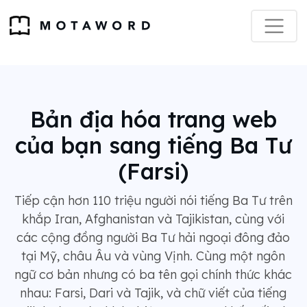
Bản địa hóa trang web
của bạn sang tiếng Ba Tư
(Farsi)
Tiếp cận hơn 110 triệu người nói tiếng Ba Tư trên
khắp Iran, Afghanistan và Tajikistan, cùng với
các cộng đồng người Ba Tư hải ngoại đông đảo
tại Mỹ, châu Âu và vùng Vịnh. Cùng một ngôn
ngữ cơ bản nhưng có ba tên gọi chính thức khác
nhau: Farsi, Dari và Tajik, và chữ viết của tiếng