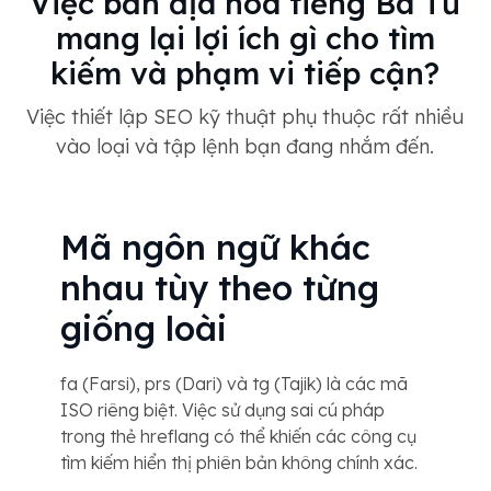
Việc bản địa hóa tiếng Ba Tư
mang lại lợi ích gì cho tìm
kiếm và phạm vi tiếp cận?
Việc thiết lập SEO kỹ thuật phụ thuộc rất nhiều
vào loại và tập lệnh bạn đang nhắm đến.
Mã ngôn ngữ khác
nhau tùy theo từng
giống loài
fa (Farsi), prs (Dari) và tg (Tajik) là các mã
ISO riêng biệt. Việc sử dụng sai cú pháp
trong thẻ hreflang có thể khiến các công cụ
tìm kiếm hiển thị phiên bản không chính xác.