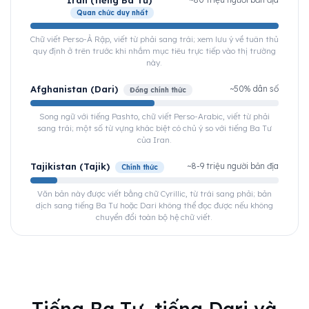
Iran (tiếng Ba Tư)
Quan chức duy nhất
Chữ viết Perso-Ả Rập, viết từ phải sang trái; xem lưu ý về tuân thủ
quy định ở trên trước khi nhắm mục tiêu trực tiếp vào thị trường
này.
Afghanistan (Dari)
~50% dân số
Đồng chính thức
Song ngữ với tiếng Pashto, chữ viết Perso-Arabic, viết từ phải
sang trái; một số từ vựng khác biệt có chủ ý so với tiếng Ba Tư
của Iran.
Tajikistan (Tajik)
~8-9 triệu người bản địa
Chính thức
Văn bản này được viết bằng chữ Cyrillic, từ trái sang phải; bản
dịch sang tiếng Ba Tư hoặc Dari không thể đọc được nếu không
chuyển đổi toàn bộ hệ chữ viết.