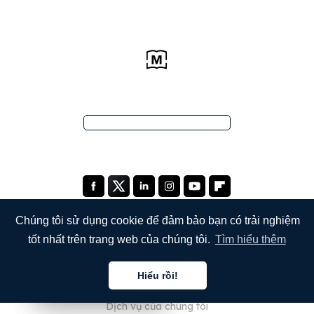
Chúng tôi sử dụng cookie để đảm bảo bạn có trải nghiệm
tốt nhất trên trang web của chúng tôi.
Tìm hiểu thêm
CÔNG TY
Hiểu rồi!
Giới thiệu về chúng tôi
Tiếng việt
Tiếng việt
Tiếng việt
Dịch vụ của chúng tôi