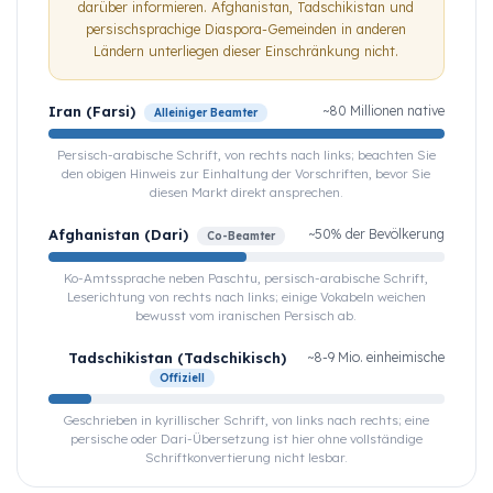
darüber informieren. Afghanistan, Tadschikistan und
persischsprachige Diaspora-Gemeinden in anderen
Ländern unterliegen dieser Einschränkung nicht.
Iran (Farsi)
~80 Millionen native
Alleiniger Beamter
Persisch-arabische Schrift, von rechts nach links; beachten Sie
den obigen Hinweis zur Einhaltung der Vorschriften, bevor Sie
diesen Markt direkt ansprechen.
Afghanistan (Dari)
~50% der Bevölkerung
Co-Beamter
Ko-Amtssprache neben Paschtu, persisch-arabische Schrift,
Leserichtung von rechts nach links; einige Vokabeln weichen
bewusst vom iranischen Persisch ab.
Tadschikistan (Tadschikisch)
~8-9 Mio. einheimische
Offiziell
Geschrieben in kyrillischer Schrift, von links nach rechts; eine
persische oder Dari-Übersetzung ist hier ohne vollständige
Schriftkonvertierung nicht lesbar.