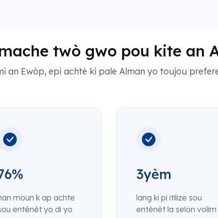
mache twò gwo pou kite an 
i an Ewòp, epi achtè ki pale Alman yo toujou prefer
76%
3yèm
nan moun k ap achte
lang ki pi itilize sou
sou entènèt yo di yo
entènèt la selon volim