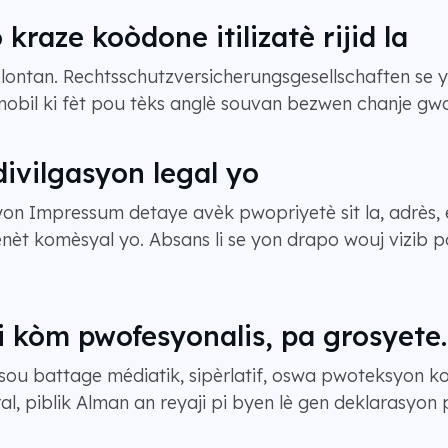
raze koòdone itilizatè rijid la
lontan. Rechtsschutzversicherungsgesellschaften se 
mobil ki fèt pou tèks anglè souvan bezwen chanje gwo
ivilgasyon legal yo
yon Impressum detaye avèk pwopriyetè sit la, adrès
ènèt komèsyal yo. Absans li se yon drapo wouj vizib 
li kòm pwofesyonalis, pa grosyete.
 sou battage médiatik, sipèrlatif, oswa pwoteksyon 
ral, piblik Alman an reyaji pi byen lè gen deklarasyon