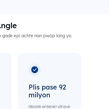
Angle
e gade epi achte nan pwòp lang yo.
Plis pase 92
milyon
itilizatè entènèt atravè