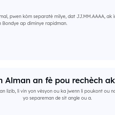
imal, pwen kòm separatè milye, dat JJ.MM.AAAA, ak in
n Bondye ap diminye rapidman.
on Alman an fè pou rechèch a
n lizib, li vin yon vèsyon ou ka jwenn li poukont ou
yo separeman de sit angle ou a.