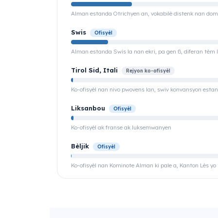
Alman estanda Otrichyen an, vokabilè distenk nan dom
Swis
Ofisyèl
Alman estanda Swis la nan ekri, pa gen ß, diferan tèm l
Tirol Sid, Itali
Rejyon ko-ofisyèl
Ko-ofisyèl nan nivo pwovens lan, swiv konvansyon esta
Liksanbou
Ofisyèl
Ko-ofisyèl ak franse ak luksemwanyen
Bèljik
Ofisyèl
Ko-ofisyèl nan Kominote Alman ki pale a, Kanton Lès yo