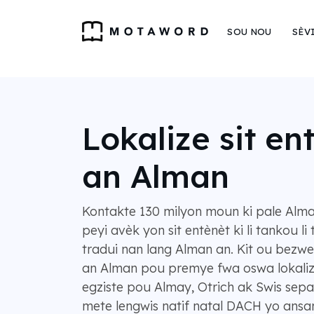
SOU NOU
SÈV
Lokalize sit en
an Alman
Kontakte 130 milyon moun ki pale Alman
peyi avèk yon sit entènèt ki li tankou li
tradui nan lang Alman an. Kit ou bezwen
an Alman pou premye fwa oswa lokalize 
egziste pou Almay, Otrich ak Swis se
mete lengwis natif natal DACH yo ansa