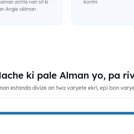
raman achte nan sit ki
kontni
an Angle sèlman
ache ki pale Alman yo, pa ri
an estanda divize an twa varyete ekri, epi bon vary