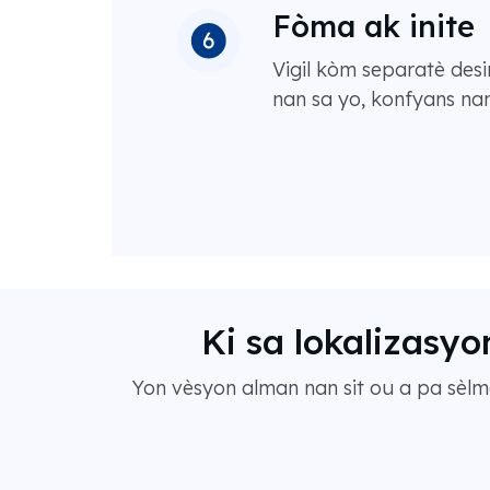
Fòma ak inite
Vigil kòm separatè des
nan sa yo, konfyans na
Ki sa lokalizasy
Yon vèsyon alman nan sit ou a pa sèlma