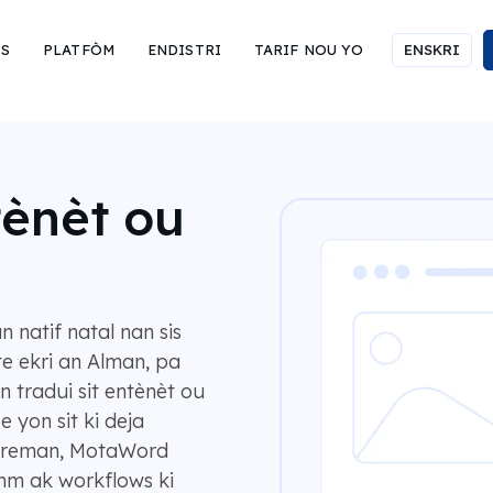
IS
PLATFÒM
ENDISTRI
TARIF NOU YO
ENSKRI
tènèt ou
 natif natal nan sis
 te ekri an Alman, pa
 tradui sit entènèt ou
yon sit ki deja
pareman, MotaWord
nm ak workflows ki