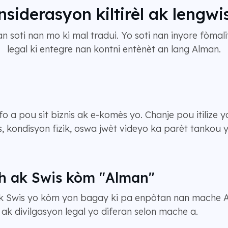
siderasyon kiltirèl ak lengwi
 soti nan mo ki mal tradui. Yo soti nan inyore fòmalit
legal ki entegre nan kontni entènèt an lang Alman.
fo a pou sit biznis ak e-komès yo. Chanje pou itilize 
s, kondisyon fizik, oswa jwèt videyo ka parèt tankou
ch ak Swis kòm "Alman"
 ak Swis yo kòm yon bagay ki pa enpòtan nan mache 
 ak divilgasyon legal yo diferan selon mache a.