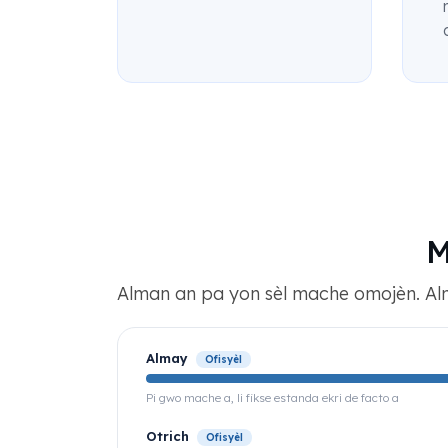
M
Alman an pa yon sèl mache omojèn. Alm
Almay
Ofisyèl
Pi gwo mache a, li fikse estanda ekri de facto a
Otrich
Ofisyèl