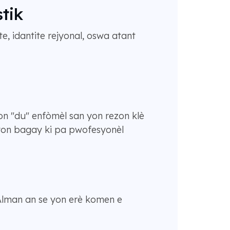
stik
e, idantite rejyonal, oswa atant
yon "du" enfòmèl san yon rezon klè
 yon bagay ki pa pwofesyonèl
Alman an se yon erè komen e