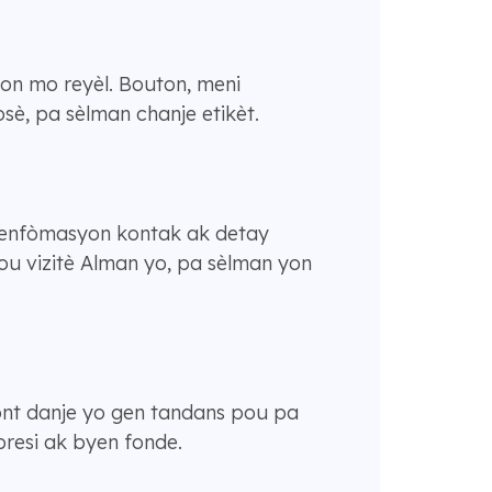
yon mo reyèl. Bouton, meni
sè, pa sèlman chanje etikèt.
, enfòmasyon kontak ak detay
pou vizitè Alman yo, pa sèlman yon
kont danje yo gen tandans pou pa
 presi ak byen fonde.