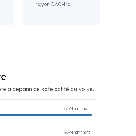
rejyon DACH la
ve
ete a depann de kote achtè ou yo ye.
~75M natif natal
~8.9M natif natal