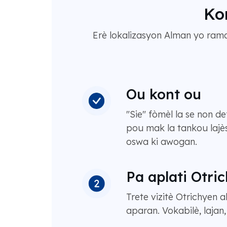
Kon
Erè lokalizasyon Alman yo raman
Ou kont ou
"Sie" fòmèl la se non de
pou mak la tankou lajè
oswa ki awogan.
Pa aplati Otri
Trete vizitè Otrichyen
aparan. Vokabilè, lajan,