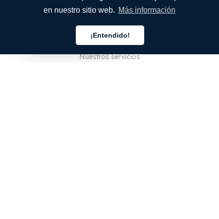
en nuestro sitio web.
Más información
EMPRESA
¡Entendido!
Quiénes somos
Español
Nuestros servicios
Blog
Preguntas frecuentes
Nuestro equipo
Empleo
Legal
Póngase en contacto con nosotros
PARA CLIENTES
Iniciar sesión