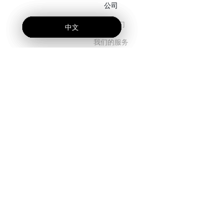
公司
关于我们
中文
中文
中文
我们的服务
博客
常见问题解答
我们的团队
诚聘英才
法务
联系我们
客户栏目
登录