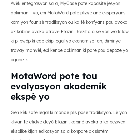
Avèk entegrasyon sa a, MyCase pote kapasite jesyon
dokiman li yo, epi MotaWord pote plizyè ane eksperyans
kòm yon founisè tradiksyon ou ka fè konfyans pou avoka
ak kabinè avoka atravè Etazini. Rezilta a se yon workflow
ki pi pwòp ki ede ekip legal yo ekonomize tan, diminye
travay manyèl, epi kenbe dokiman ki pare pou depoze yo
òganize.
MotaWord pote tou
evalyasyon akademik
ekspè yo
Gen kèk zafè legal ki mande plis pase tradiksyon. Lè yon
kliyan te etidye deyò Etazini, kabinè avoka a ka bezwen
eksplike kijan edikasyon sa a konpare ak sistèm