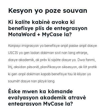
Kesyon yo poze souvan
Ki kalite kabinè avoka ki
benefisye plis de entegrasyon
MotaWord + MyCase la?
Konpayi imigrasyon yo benefisye anpil paske anpil dosye
USCIS yo gen ladan dokiman sivil nan lang etranje,
dosye akademik, ak prèv ki sipòte dosye yo. Dwa fanmi,
litij, aksidan pèsonèl, planifikasyon siksesyon, ak lòt pratik
ki gen anpil dokiman kapab benefisye tou lè kliyan yo
soumèt dosye nan plizyè lang.
Èske mwen ka kòmande
evalyasyon akademik atravè
entegrasyon MyCase la?