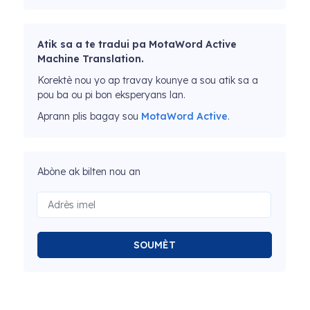
Atik sa a te tradui pa MotaWord Active
Machine Translation.
Korektè nou yo ap travay kounye a sou atik sa a
pou ba ou pi bon eksperyans lan.
Aprann plis bagay sou
MotaWord Active
.
Abòne ak bilten nou an
SOUMÈT