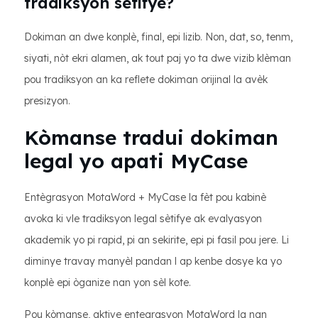
tradiksyon sètifye?
Dokiman an dwe konplè, final, epi lizib. Non, dat, so, tenm,
siyati, nòt ekri alamen, ak tout paj yo ta dwe vizib klèman
pou tradiksyon an ka reflete dokiman orijinal la avèk
presizyon.
Kòmanse tradui dokiman
legal yo apati MyCase
Entègrasyon MotaWord + MyCase la fèt pou kabinè
avoka ki vle tradiksyon legal sètifye ak evalyasyon
akademik yo pi rapid, pi an sekirite, epi pi fasil pou jere. Li
diminye travay manyèl pandan l ap kenbe dosye ka yo
konplè epi òganize nan yon sèl kote.
Pou kòmanse, aktive entegrasyon MotaWord la nan