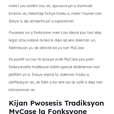
mete l sou sistèm nou an, apwouve pri a, kontwole
livrezon an, telechaje fichye tradui a, mete l tounen nan
dosye a, epi anrejistre pri a separeman.
Pwosesis sa a fonksyone, men li pa ideyal pou tout ekip
legal, sitou kabinè avoka ki deja ap jere dokiman yo,
faktirasyon yo, ak aktivite ka yo nan MyCase.
Se poutèt sa nou te asosye avèk MyCase pou pote
fonksyonalite tradiksyon kalite siperyè dirèkteman nan
platfòm yo a. Dosye orijinal la, dokiman tradui a,
sètifikasyon an, ak fakti a ka rete lye ak zafè a depi nan
kòmansman an.
Kijan Pwosesis Tradiksyon
MyCase la Fonksyone