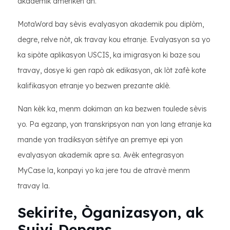
akademik ameriken an.
MotaWord bay sèvis evalyasyon akademik pou diplòm,
degre, relve nòt, ak travay kou etranje. Evalyasyon sa yo
ka sipòte aplikasyon USCIS, ka imigrasyon ki baze sou
travay, dosye ki gen rapò ak edikasyon, ak lòt zafè kote
kalifikasyon etranje yo bezwen prezante aklè.
Nan kèk ka, menm dokiman an ka bezwen toulede sèvis
yo. Pa egzanp, yon transkripsyon nan yon lang etranje ka
mande yon tradiksyon sètifye an premye epi yon
evalyasyon akademik apre sa. Avèk entegrasyon
MyCase la, konpayi yo ka jere tou de atravè menm
travay la.
Sekirite, Òganizasyon, ak
Suivi Depans