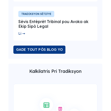
TRADIKSYON SÈTIFYE
Sèvis Entèprèt Tribinal pou Avoka ak
Ekip Sipò Legal
Li ➞
GADE TOUT PÒS BLOG YO
Kalkilatris Pri Tradiksyon