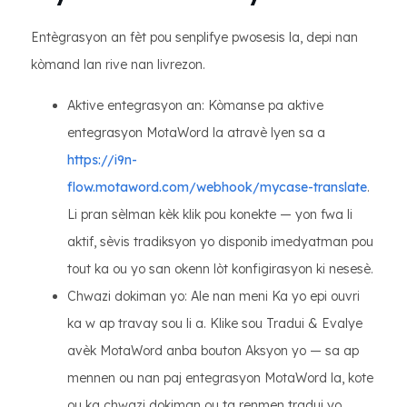
Entègrasyon an fèt pou senplifye pwosesis la, depi nan
kòmand lan rive nan livrezon.
Aktive entegrasyon an: Kòmanse pa aktive
entegrasyon MotaWord la atravè lyen sa a
https://i9n-
flow.motaword.com/webhook/mycase-translate
.
Li pran sèlman kèk klik pou konekte — yon fwa li
aktif, sèvis tradiksyon yo disponib imedyatman pou
tout ka ou yo san okenn lòt konfigirasyon ki nesesè.
Chwazi dokiman yo: Ale nan meni Ka yo epi ouvri
ka w ap travay sou li a. Klike sou Tradui & Evalye
avèk MotaWord anba bouton Aksyon yo — sa ap
mennen ou nan paj entegrasyon MotaWord la, kote
ou ka chwazi dokiman ou ta renmen tradui yo.