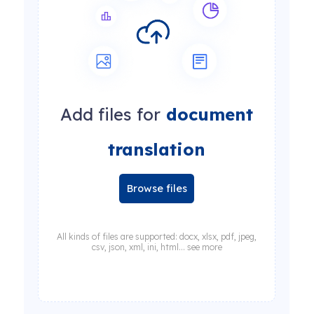
Add files for
document
translation
Browse files
All kinds of files are supported: docx, xlsx, pdf, jpeg,
csv, json, xml, ini, html... see more