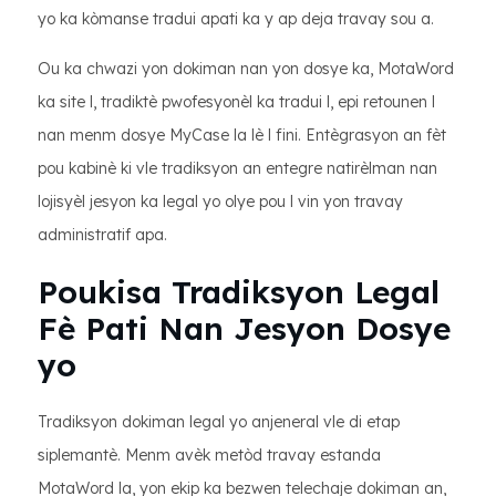
yo ka kòmanse tradui apati ka y ap deja travay sou a.
Ou ka chwazi yon dokiman nan yon dosye ka, MotaWord
ka site l, tradiktè pwofesyonèl ka tradui l, epi retounen l
nan menm dosye MyCase la lè l fini. Entègrasyon an fèt
pou kabinè ki vle tradiksyon an entegre natirèlman nan
lojisyèl jesyon ka legal yo olye pou l vin yon travay
administratif apa.
Poukisa Tradiksyon Legal
Fè Pati Nan Jesyon Dosye
yo
Tradiksyon dokiman legal yo anjeneral vle di etap
siplemantè. Menm avèk metòd travay estanda
MotaWord la, yon ekip ka bezwen telechaje dokiman an,