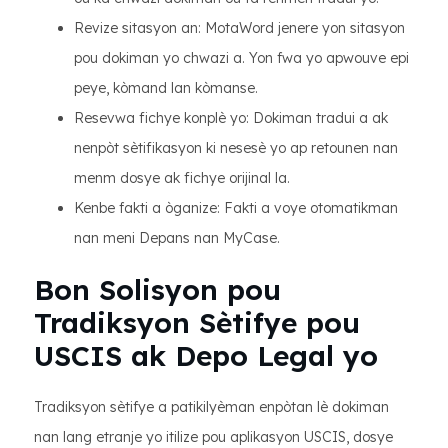
Revize sitasyon an: MotaWord jenere yon sitasyon
pou dokiman yo chwazi a. Yon fwa yo apwouve epi
peye, kòmand lan kòmanse.
Resevwa fichye konplè yo: Dokiman tradui a ak
nenpòt sètifikasyon ki nesesè yo ap retounen nan
menm dosye ak fichye orijinal la.
Kenbe fakti a òganize: Fakti a voye otomatikman
nan meni Depans nan MyCase.
Bon Solisyon pou
Tradiksyon Sètifye pou
USCIS ak Depo Legal yo
Tradiksyon sètifye a patikilyèman enpòtan lè dokiman
nan lang etranje yo itilize pou aplikasyon USCIS, dosye