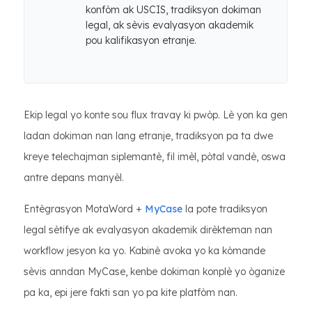
konfòm ak USCIS, tradiksyon dokiman
legal, ak sèvis evalyasyon akademik
pou kalifikasyon etranje.
Ekip legal yo konte sou flux travay ki pwòp. Lè yon ka gen
ladan dokiman nan lang etranje, tradiksyon pa ta dwe
kreye telechajman siplemantè, fil imèl, pòtal vandè, oswa
antre depans manyèl.
Entègrasyon MotaWord +
MyCase
la pote tradiksyon
legal sètifye ak evalyasyon akademik dirèkteman nan
workflow jesyon ka yo. Kabinè avoka yo ka kòmande
sèvis anndan MyCase, kenbe dokiman konplè yo òganize
pa ka, epi jere fakti san yo pa kite platfòm nan.