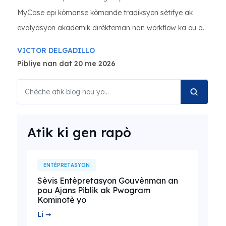
MyCase epi kòmanse kòmande tradiksyon sètifye ak
evalyasyon akademik dirèkteman nan workflow ka ou a.
VICTOR DELGADILLO
Pibliye nan dat 20 me 2026
Atik ki gen rapò
ENTÈPRETASYON
Sèvis Entèpretasyon Gouvènman an
pou Ajans Piblik ak Pwogram
Kominotè yo
Li ➞