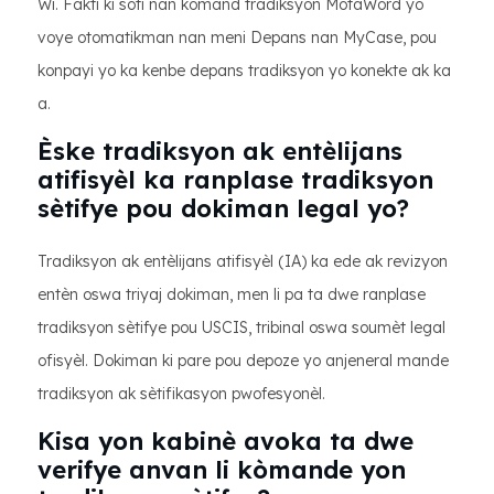
Wi. Fakti ki soti nan kòmand tradiksyon MotaWord yo
voye otomatikman nan meni Depans nan MyCase, pou
konpayi yo ka kenbe depans tradiksyon yo konekte ak ka
a.
Èske tradiksyon ak entèlijans
atifisyèl ka ranplase tradiksyon
sètifye pou dokiman legal yo?
Tradiksyon ak entèlijans atifisyèl (IA) ka ede ak revizyon
entèn oswa triyaj dokiman, men li pa ta dwe ranplase
tradiksyon sètifye pou USCIS, tribinal oswa soumèt legal
ofisyèl. Dokiman ki pare pou depoze yo anjeneral mande
tradiksyon ak sètifikasyon pwofesyonèl.
Kisa yon kabinè avoka ta dwe
verifye anvan li kòmande yon