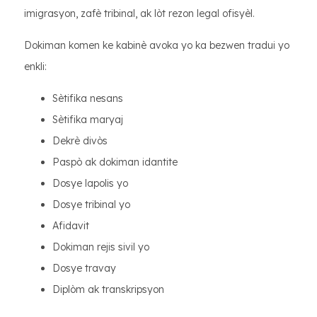
imigrasyon, zafè tribinal, ak lòt rezon legal ofisyèl.
Dokiman komen ke kabinè avoka yo ka bezwen tradui yo
enkli:
Sètifika nesans
Sètifika maryaj
Dekrè divòs
Paspò ak dokiman idantite
Dosye lapolis yo
Dosye tribinal yo
Afidavit
Dokiman rejis sivil yo
Dosye travay
Diplòm ak transkripsyon