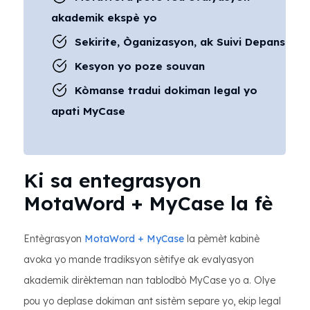
akademik ekspè yo
Sekirite, Òganizasyon, ak Suivi Depans
Kesyon yo poze souvan
Kòmanse tradui dokiman legal yo
apati MyCase
Ki sa entegrasyon
MotaWord + MyCase la fè
Entègrasyon
MotaWord + MyCase
la pèmèt kabinè
avoka yo mande tradiksyon sètifye ak evalyasyon
akademik dirèkteman nan tablodbò MyCase yo a. Olye
pou yo deplase dokiman ant sistèm separe yo, ekip legal