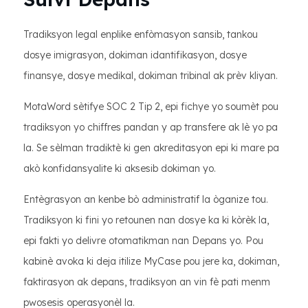
Tradiksyon legal enplike enfòmasyon sansib, tankou
dosye imigrasyon, dokiman idantifikasyon, dosye
finansye, dosye medikal, dokiman tribinal ak prèv kliyan.
MotaWord sètifye SOC 2 Tip 2, epi fichye yo soumèt pou
tradiksyon yo chiffres pandan y ap transfere ak lè yo pa
la. Se sèlman tradiktè ki gen akreditasyon epi ki mare pa
akò konfidansyalite ki aksesib dokiman yo.
Entègrasyon an kenbe bò administratif la òganize tou.
Tradiksyon ki fini yo retounen nan dosye ka ki kòrèk la,
epi fakti yo delivre otomatikman nan Depans yo. Pou
kabinè avoka ki deja itilize MyCase pou jere ka, dokiman,
faktirasyon ak depans, tradiksyon an vin fè pati menm
pwosesis operasyonèl la.