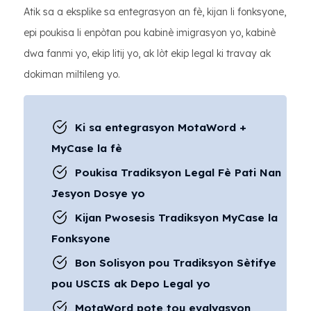
Atik sa a eksplike sa entegrasyon an fè, kijan li fonksyone,
epi poukisa li enpòtan pou kabinè imigrasyon yo, kabinè
dwa fanmi yo, ekip litij yo, ak lòt ekip legal ki travay ak
dokiman miltileng yo.
Ki sa entegrasyon MotaWord +
MyCase la fè
Poukisa Tradiksyon Legal Fè Pati Nan
Jesyon Dosye yo
Kijan Pwosesis Tradiksyon MyCase la
Fonksyone
Bon Solisyon pou Tradiksyon Sètifye
pou USCIS ak Depo Legal yo
MotaWord pote tou evalyasyon