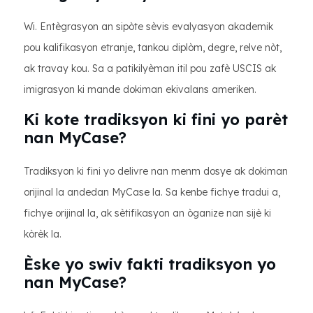
Wi. Entègrasyon an sipòte sèvis evalyasyon akademik
pou kalifikasyon etranje, tankou diplòm, degre, relve nòt,
ak travay kou. Sa a patikilyèman itil pou zafè USCIS ak
imigrasyon ki mande dokiman ekivalans ameriken.
Ki kote tradiksyon ki fini yo parèt
nan MyCase?
Tradiksyon ki fini yo delivre nan menm dosye ak dokiman
orijinal la andedan MyCase la. Sa kenbe fichye tradui a,
fichye orijinal la, ak sètifikasyon an òganize nan sijè ki
kòrèk la.
Èske yo swiv fakti tradiksyon yo
nan MyCase?