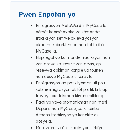
Pwen Enpòtan yo
Entègrasyon MotaWord + MyCase la
pèmèt kabinè avoka yo kòmande
tradiksyon sètifye ak evalyasyon
akademik dirèkteman nan tablodbò
MyCase la.
Ekip legal yo ka mande tradiksyon nan
yon dosye ka, revize yon devis, epi
resevwa dokiman konplè yo tounen
nan dosye MyCase ki kòrèk la.
Entègrasyon an patikilyèman itil pou
kabinè imigrasyon ak lòt pratik ki k ap
travay sou dokiman kliyan miltileng.
Fakti yo voye otomatikman nan meni
Depans nan MyCase, sa ki kenbe
depans tradiksyon yo konekte ak
dosye a.
MotaWord sipòte tradiksyon sètifye