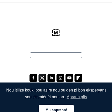
Nou itilize kouki pou asire nou ou gen pi bon eksperyans
sou sit entènèt nou an.
Aprann plis
KONPAYI
M konprann!
Apwopo Nou