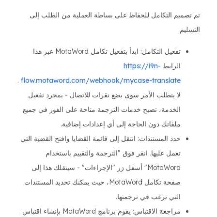
تم تصميم التكامل للحفاظ على بساطة العملية من الطلب إلى
التسليم.
تفعيل التكامل: ابدأ بتفعيل تكامل MotaWord عبر هذا
الرابط
https://i9n-
.
flow.motaword.com/webhook/mycase-translate
لا يتطلب الأمر سوى بضع نقرات للاتصال - بمجرد تفعيل
الخدمة، تصبح خدمات الترجمة متاحة على الفور في جميع
ملفاتك دون الحاجة إلى أي إعدادات إضافية.
حدد المستندات: انتقل إلى قائمة القضايا وافتح القضية التي
تعمل عليها. انقر فوق "الترجمة والتقييم باستخدام
MotaWord" أسفل زر "الإجراءات" - سينقلك هذا إلى
صفحة تكامل MotaWord، حيث يمكنك تحديد المستندات
التي ترغب في ترجمتها.
مراجعة الاقتباس: يقوم برنامج MotaWord بإنشاء اقتباس