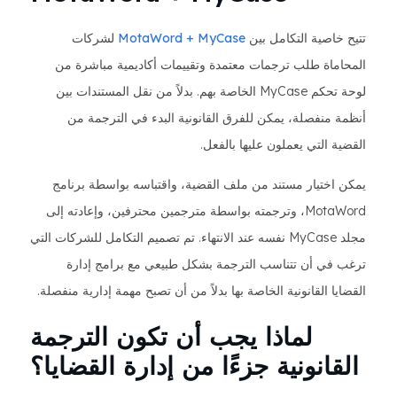
تتيح خاصية التكامل بين
MotaWord + MyCase
لشركات
المحاماة طلب ترجمات معتمدة وتقييمات أكاديمية مباشرة من
لوحة تحكم MyCase الخاصة بهم. بدلاً من نقل المستندات بين
أنظمة منفصلة، ​​يمكن للفرق القانونية البدء في الترجمة من
القضية التي يعملون عليها بالفعل.
يمكن اختيار مستند من ملف القضية، واقتباسه بواسطة برنامج
MotaWord، وترجمته بواسطة مترجمين محترفين، وإعادته إلى
مجلد MyCase نفسه عند الانتهاء. تم تصميم التكامل للشركات التي
ترغب في أن تتناسب الترجمة بشكل طبيعي مع برامج إدارة
القضايا القانونية الخاصة بها بدلاً من أن تصبح مهمة إدارية منفصلة.
لماذا يجب أن تكون الترجمة
القانونية جزءًا من إدارة القضايا؟