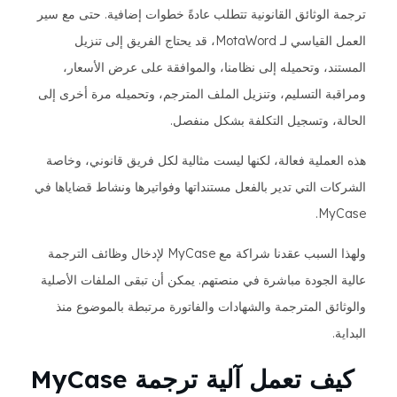
ترجمة الوثائق القانونية تتطلب عادةً خطوات إضافية. حتى مع سير
العمل القياسي لـ MotaWord، قد يحتاج الفريق إلى تنزيل
المستند، وتحميله إلى نظامنا، والموافقة على عرض الأسعار،
ومراقبة التسليم، وتنزيل الملف المترجم، وتحميله مرة أخرى إلى
الحالة، وتسجيل التكلفة بشكل منفصل.
هذه العملية فعالة، لكنها ليست مثالية لكل فريق قانوني، وخاصة
الشركات التي تدير بالفعل مستنداتها وفواتيرها ونشاط قضاياها في
MyCase.
ولهذا السبب عقدنا شراكة مع MyCase لإدخال وظائف الترجمة
عالية الجودة مباشرة في منصتهم. يمكن أن تبقى الملفات الأصلية
والوثائق المترجمة والشهادات والفاتورة مرتبطة بالموضوع منذ
البداية.
كيف تعمل آلية ترجمة MyCase