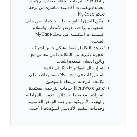
وMyCase لشركات المحاماة طلب ترجمات
معتمدة وتقييمات أكاديمية مباشرة من لوحة
تحكم MyCase.
يمكن للفرق القانونية طلب ترجمات من ملف
القضية، ومراجعة عرض الأسعار، واستلام
المستندات المكتملة في مجلد MyCase
الصحيح.
يُعد هذا التكامل مفيدًا بشكل خاص لشركات
الهجرة وغيرها من المكاتب التي تتعامل مع
وثائق العملاء متعددة اللغات.
يتم إرسال الفواتير تلقائيًا إلى قائمة
المصروفات في MyCase، مما يحافظ على
تكاليف الترجمة مرتبطة بالموضوع.
تدعم MotaWord خدمات الترجمة المعتمدة
المتوافقة مع متطلبات دائرة خدمات المواطنة
والهجرة الأمريكية، وترجمة الوثائق القانونية،
وخدمات التقييم الأكاديمي للمؤهلات الأجنبية.