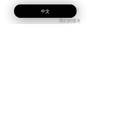
关于我们
中文
中文
中文
我们的服务
博客
常见问题解答
我们的团队
诚聘英才
法务
联系我们
客户栏目
登录
注册