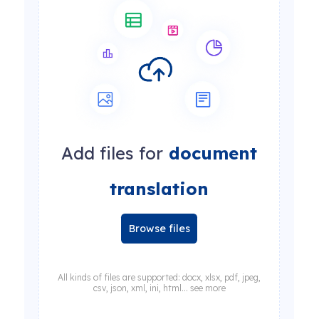
Add files for
document
translation
Browse files
All kinds of files are supported: docx, xlsx, pdf, jpeg,
csv, json, xml, ini, html... see more