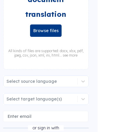
translation
Browse files
All kinds of files are supported: docx, xlsx, pdf,
jpeg, csv, json, xml, ini, html... see more
Select source language
Select target language(s)
or sign in with