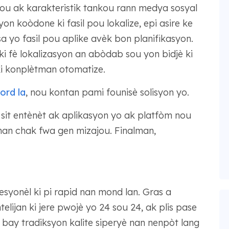
tou ak karakteristik tankou rann medya sosyal
on koòdone ki fasil pou lokalize, epi asire ke
 sa yo fasil pou aplike avèk bon planifikasyon.
 ki fè lokalizasyon an abòdab sou yon bidjè ki
i konplètman otomatize.
rd la
, nou kontan pami founisè solisyon yo.
sit entènèt ak aplikasyon yo ak platfòm nou
man chak fwa gen mizajou. Finalman,
yonèl ki pi rapid nan mond lan. Gras a
ntelijan ki jere pwojè yo 24 sou 24, ak plis pase
bay tradiksyon kalite siperyè nan nenpòt lang