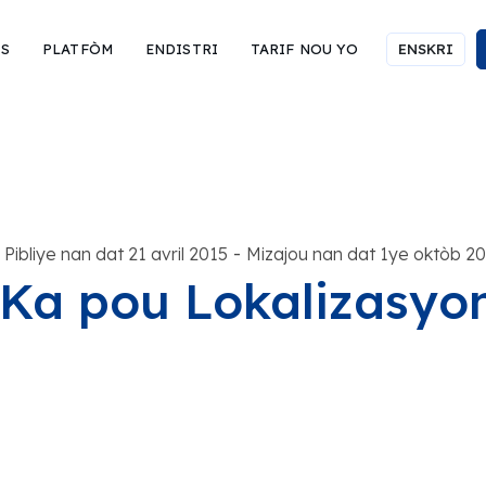
IS
PLATFÒM
ENDISTRI
TARIF NOU YO
ENSKRI
-
Pibliye nan dat 21 avril 2015
Mizajou nan dat 1ye oktòb 2
Ka pou Lokalizasyo