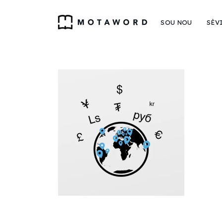
SOU NOU
SÈV