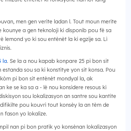
ouvan, men gen verite ladan l. Tout moun merite
 kounye a gen teknoloji ki disponib pou fè sa
è lemond yo ki sou entènèt la ki egzije sa. Li
znis.
 la
. Se la a nou kapab konpare 25 pi bon sit
estanda sou sa ki konstitye yon sit konsa. Pou
 kòm pi bon sit entènèt mondyal la, ak
 ke se ka sa a - lè nou konsidere resous ki
iskisyon sou lokalizasyon an santre sou kantite
 difikilte pou kouvri tout konsèy la an tèm de
n fason yo lokalize.
npil nan pi bon pratik yo konsènan lokalizasyon