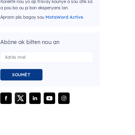
Korektè nou yo ap travay kounye a sou atik sa
a pou ba ou pi bon eksperyans lan.
Aprann plis bagay sou
MotaWord Active
.
Abòne ak bilten nou an
SOUMÈT