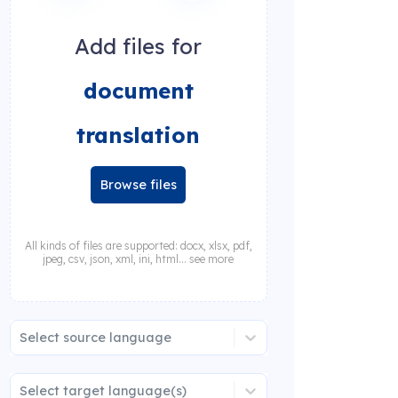
Add files for
document
translation
Browse files
All kinds of files are supported: docx, xlsx, pdf,
jpeg, csv, json, xml, ini, html... see more
Select source language
Select target language(s)