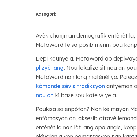
Kategori:
Avèk chanjman demografik entènèt la, ba
MotaWord fè sa posib menm pou konpayi
Depi kounye a, MotaWord ap deplwaye 
plizyè lang
. Nou lokalize sit nou an pou
MotaWord nan lang matènèl yo. Pa egza
kòmande sèvis tradiksyon
antyèman a
nou an
ki baze sou kote w ye a.
Poukisa sa enpòtan? Nan kè misyon Mot
enfòmasyon an, aksesib atravè lemond
entènèt la nan lòt lang apa angle, konp
ekivalan a yon ogmantasyon nan kantite 