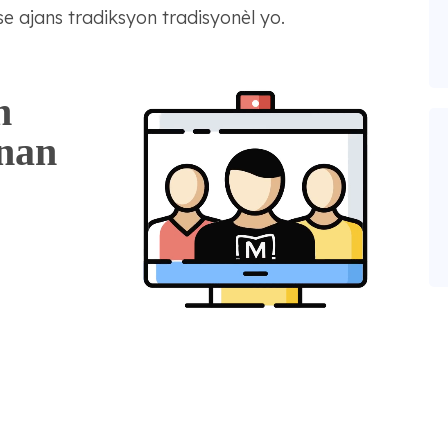
 ajans tradiksyon tradisyonèl yo.
n
 nan