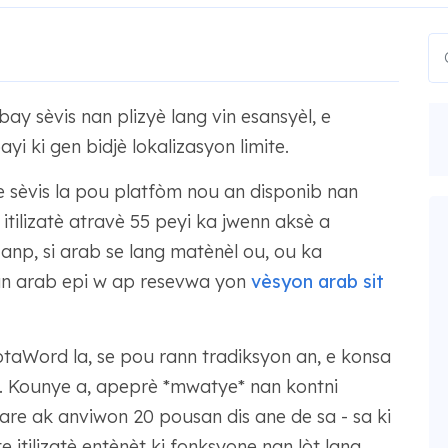
y sèvis nan plizyè lang vin esansyèl, e
 ki gen bidjè lokalizasyon limite.
sèvis la pou platfòm nou an disponib nan
 itilizatè atravè 55 peyi ka jwenn aksè a
np, si arab se lang matènèl ou, ou ka
n arab epi w ap resevwa yon
vèsyon arab sit
aWord la, se pou rann tradiksyon an, e konsa
. Kounye a, apeprè *mwatye* nan kontni
are ak anviwon 20 pousan dis ane de sa - sa ki
itilizatè entènèt ki fonksyone nan lòt lang