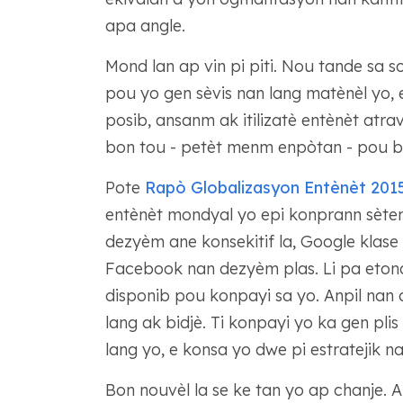
apa angle.
Mond lan ap vin pi piti. Nou tande sa s
pou yo gen sèvis nan lang matènèl yo, e
posib, ansanm ak itilizatè entènèt atrav
bon tou - petèt menm enpòtan - pou bi
Pote
Rapò Globalizasyon Entènèt 2015
entènèt mondyal yo epi konprann sèten 
dezyèm ane konsekitif la, Google klase
Facebook nan dezyèm plas. Li pa etonan
disponib pou konpayi sa yo. Anpil nan d
lang ak bidjè. Ti konpayi yo ka gen plis
lang yo, e konsa yo dwe pi estratejik na
Bon nouvèl la se ke tan yo ap chanje. A