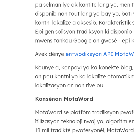
pa sèlman lye ak kantite lang yo, men 
disponib nan tout lang yo bay yo, bati y
kontni lokalize a aksesib. Karakteristik
Epi gen solisyon tradiksyon ki disponib
mwens tankou Google an gwosè - epi k
Avèk dènye
entwodiksyon API MotaWo
Kounye a, konpayi yo ka konekte blog, 
an pou kontni yo ka lokalize otomatik
lokalizasyon an nan rive ou.
Konsènan MotaWord
MotaWord se platfòm tradiksyon pwofes
itilizasyon teknoloji nwaj yo, algoritm e
18 mil tradiktè pwofesyonèl, MotaWord 