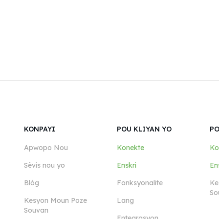
KONPAYI
POU KLIYAN YO
PO
Apwopo Nou
Konekte
Ko
Sèvis nou yo
Enskri
En
Blòg
Fonksyonalite
Ke
So
Kesyon Moun Poze
Lang
Souvan
Entegrasyon