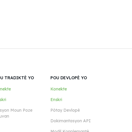
U TRADIKTÈ YO
POU DEVLOPÈ YO
nekte
Konekte
skri
Enskri
syon Moun Poze
Pòtay Devlopè
uvan
Dokimantasyon API
Modil Konplemantè