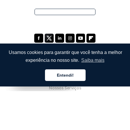
Usamos cookies para garantir que você tenha a melhor
experiência no nosso site.
Saiba mais
EMPRESA
Entendi!
Sobre Nós
Português
Português
Português
Nossos Serviços
Blog
Perguntas Frequentes (FAQ)
Nossa Equipe
Carreiras