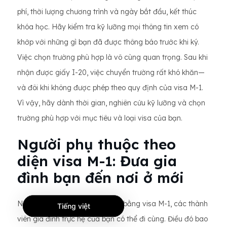
phí, thời lượng chương trình và ngày bắt đầu, kết thúc
khóa học. Hãy kiểm tra kỹ lưỡng mọi thông tin xem có
khớp với những gì bạn đã được thông báo trước khi ký.
Việc chọn trường phù hợp là vô cùng quan trọng. Sau khi
nhận được giấy I-20, việc chuyển trường rất khó khăn—
và đôi khi không được phép theo quy định của visa M-1.
Vì vậy, hãy dành thời gian, nghiên cứu kỹ lưỡng và chọn
trường phù hợp với mục tiêu và loại visa của bạn.
Người phụ thuộc theo
diện visa M-1: Đưa gia
đình bạn đến nơi ở mới
Nếu bạn dự định du học tại Mỹ bằng visa M-1, các thành
Tiếng việt
viên gia đình trực hệ của bạn có thể đi cùng. Điều đó bao