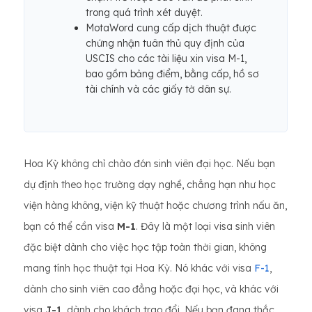
trong quá trình xét duyệt.
MotaWord cung cấp dịch thuật được
chứng nhận tuân thủ quy định của
USCIS cho các tài liệu xin visa M-1,
bao gồm bảng điểm, bằng cấp, hồ sơ
tài chính và các giấy tờ dân sự.
Hoa Kỳ không chỉ chào đón sinh viên đại học. Nếu bạn
dự định theo học trường dạy nghề, chẳng hạn như học
viện hàng không, viện kỹ thuật hoặc chương trình nấu ăn,
bạn có thể cần visa
M-1
. Đây là một loại visa sinh viên
đặc biệt dành cho việc học tập toàn thời gian, không
mang tính học thuật tại Hoa Kỳ. Nó khác với visa
F-1
,
dành cho sinh viên cao đẳng hoặc đại học, và khác với
visa
J-1
, dành cho khách trao đổi. Nếu bạn đang thắc