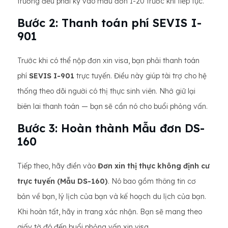
trường đều phải ký vào mẫu đơn I-20 trước khi tiếp tục.
Bước 2: Thanh toán phí SEVIS I-
901
Trước khi có thể nộp đơn xin visa, bạn phải thanh toán
phí
SEVIS I-901
trực tuyến. Điều này giúp tài trợ cho hệ
thống theo dõi người có thị thực sinh viên. Nhớ giữ lại
biên lai thanh toán — bạn sẽ cần nó cho buổi phỏng vấn.
Bước 3: Hoàn thành Mẫu đơn DS-
160
Tiếp theo, hãy điền vào
Đơn xin thị thực không định cư
trực tuyến (Mẫu DS-160)
. Nó bao gồm thông tin cơ
bản về bạn, lý lịch của bạn và kế hoạch du lịch của bạn.
Khi hoàn tất, hãy in trang xác nhận. Bạn sẽ mang theo
giấy tờ đó đến buổi phỏng vấn xin visa.