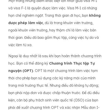
Một trong những điểm khác biệt lớn nhất giữa visa M-1
và visa F-1 là quyền được làm việc. Visa M-1 có những
hạn chế nghiêm ngặt. Trong thời gian đi học, bạn
không
được phép làm việc
, dù là trong khuôn viên trường,
ngoài khuôn viên trường, hay thậm chí là làm việc bán
thời gian. Điều đó bao gồm thực tập, công việc tự do và
việc làm từ xa.
Ngoại lệ duy nhất là sau khi bạn hoàn thành chương trình
học. Bạn có thể đăng ký
Chương trình Thực tập Tự
nguyện (OPT)
. OPT là một chương trình làm việc tạm
thời cho phép bạn sử dụng các kỹ năng mới của mình
trong môi trường thực tế. Nhưng điều đó không tự động;
bạn phải nộp đơn và được chấp thuận trước. Để đủ điều
kiện, cán bộ phụ trách sinh viên quốc tế (DSO) của bạn
phải đề xuất chương trình OPT và xác nhận Mẫu đơn I-