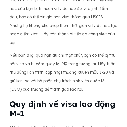
phần mở rộng nào và khóa đào tạo thực hành. Nếu việc
học của bạn bị trì hoãn vì lý do nào đó, ví dụ như ốm
đau, bạn có thể xin gia hạn visa thông qua USCIS.
Nhưng họ không cho phép thêm thời gian vì lý do học tập
hoặc điểm kém. Hãy cẩn thận với tiến độ công việc của
bạn.
Nếu bạn ở lại quá hạn dù chỉ một chút, bạn có thể bị thu
hồi visa và bị cấm quay lại Mỹ trong tương lai. Hãy tuân
thủ đúng lịch trình, cập nhật thường xuyên mẫu I-20 và
giữ liên lạc với bộ phận phụ trách sinh viên quốc tế
(DSO) của trường để tránh gặp rắc rối.
Quy định về visa lao động
M-1