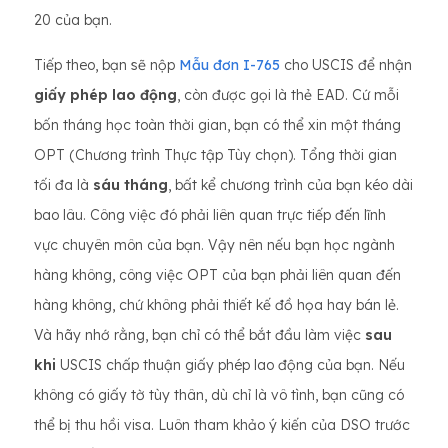
20 của bạn.
Tiếp theo, bạn sẽ nộp
Mẫu đơn I-765
cho USCIS để nhận
giấy phép lao động
, còn được gọi là thẻ EAD. Cứ mỗi
bốn tháng học toàn thời gian, bạn có thể xin một tháng
OPT (Chương trình Thực tập Tùy chọn). Tổng thời gian
tối đa là
sáu tháng
, bất kể chương trình của bạn kéo dài
bao lâu. Công việc đó phải liên quan trực tiếp đến lĩnh
vực chuyên môn của bạn. Vậy nên nếu bạn học ngành
hàng không, công việc OPT của bạn phải liên quan đến
hàng không, chứ không phải thiết kế đồ họa hay bán lẻ.
Và hãy nhớ rằng, bạn chỉ có thể bắt đầu làm việc
sau
khi
USCIS chấp thuận giấy phép lao động của bạn. Nếu
không có giấy tờ tùy thân, dù chỉ là vô tình, bạn cũng có
thể bị thu hồi visa. Luôn tham khảo ý kiến ​​của DSO trước