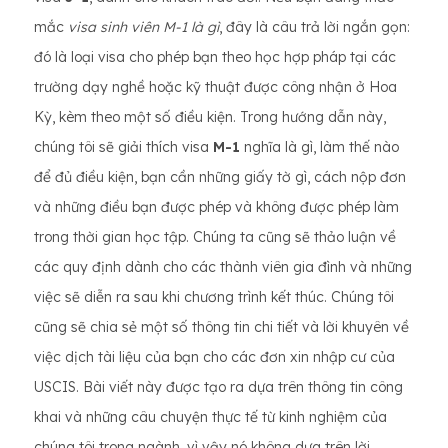
mắc
visa sinh viên M-1 là gì
, đây là câu trả lời ngắn gọn:
đó là loại visa cho phép bạn theo học hợp pháp tại các
trường dạy nghề hoặc kỹ thuật được công nhận ở Hoa
Kỳ, kèm theo một số điều kiện. Trong hướng dẫn này,
chúng tôi sẽ giải thích visa
M-1
nghĩa là gì, làm thế nào
để đủ điều kiện, bạn cần những giấy tờ gì, cách nộp đơn
và những điều bạn được phép và không được phép làm
trong thời gian học tập. Chúng ta cũng sẽ thảo luận về
các quy định dành cho các thành viên gia đình và những
việc sẽ diễn ra sau khi chương trình kết thúc. Chúng tôi
cũng sẽ chia sẻ một số thông tin chi tiết và lời khuyên về
việc dịch tài liệu của bạn cho các đơn xin nhập cư của
USCIS. Bài viết này được tạo ra dựa trên thông tin công
khai và những câu chuyện thực tế từ kinh nghiệm của
chúng tôi trong ngành, vì vậy nó không dựa trên lời