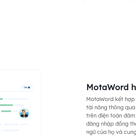
MotaWord h
MotaWord kết hợp n
tài năng thông qua
trên điện toán đám
đăng nhập đồng thờ
ngữ của họ và cung