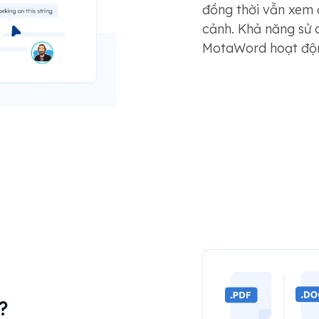
đồng thời vẫn xem 
cảnh. Khả năng sử d
MotaWord hoạt độn
?