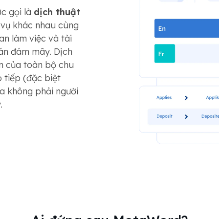
c gọi là
dịch thuật
m vụ khác nhau cùng
n làm việc và tài
oán đám mây. Dịch
an của toàn bộ chu
o tiếp (đặc biệt
ia không phải người
.