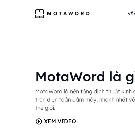
VỀ
MotaWord là g
MotaWord là nền tảng dịch thuật kinh
trên điện toán đám mây, nhanh nhất và 
thế giới.
XEM VIDEO