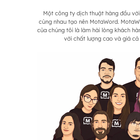
Một công ty dịch thuật hàng đầu với 
cùng nhau tạo nên MotaWord. MotaWord
của chúng tôi là làm hài lòng khách hà
với chất lượng cao và giá cả