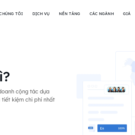
 CHÚNG TÔI
DỊCH VỤ
NỀN TẢNG
CÁC NGÀNH
GIÁ
ì?
 doanh cộng tác dựa
tiết kiệm chi phí nhất