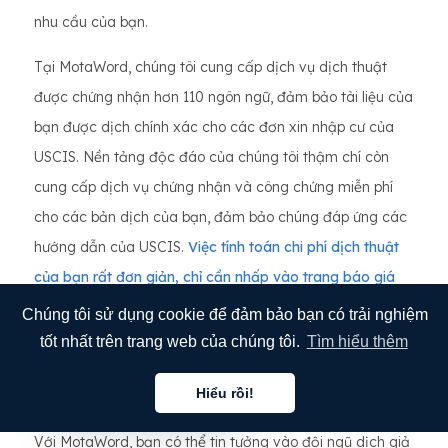
nhu cầu của bạn.
Tại MotaWord, chúng tôi cung cấp dịch vụ dịch thuật
được chứng nhận hơn 110 ngôn ngữ, đảm bảo tài liệu của
bạn được dịch chính xác cho các đơn xin nhập cư của
USCIS. Nền tảng độc đáo của chúng tôi thậm chí còn
cung cấp dịch vụ chứng nhận và công chứng miễn phí
cho các bản dịch của bạn, đảm bảo chúng đáp ứng các
hướng dẫn của USCIS.
Việc tính toán chi phí dịch thuật
của bạn rất đơn giản, chỉ cần nhấp vào trang báo giá
của chúng tôi, bạn sẽ nhận được báo giá ngay lập tức.
Chúng tôi sử dụng cookie để đảm bảo bạn có trải nghiệm
tốt nhất trên trang web của chúng tôi.
Tìm hiểu thêm
Hệ thống hiệu quả của chúng tôi đảm bảo bạn sẽ nhận
được tài liệu đã dịch trong vòng 12 giờ, giúp bạn tiết kiệm
Hiểu rồi!
Tiếng việt
thời gian và đẩy nhanh quá trình xin giấy phép nhập cư.
Với MotaWord, bạn có thể tin tưởng vào đội ngũ dịch giả