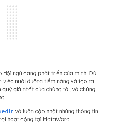
p đội ngũ đang phát triển của mình. Dù
o việc nuôi dưỡng tiềm năng và tạo ra
n quý giá nhất của chúng tôi, và chúng
ng.
kedIn
và luôn cập nhật những thông tin
 mọi hoạt động tại MotaWord.