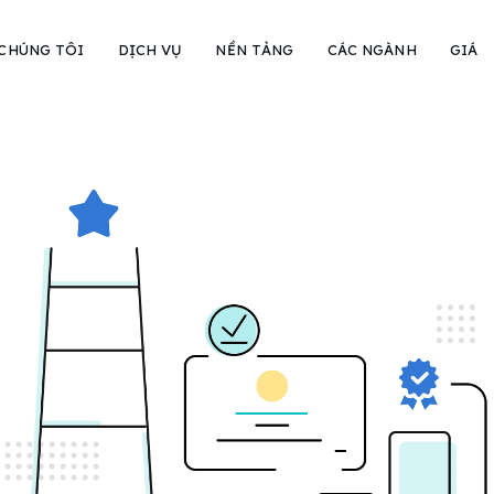
 CHÚNG TÔI
DỊCH VỤ
NỀN TẢNG
CÁC NGÀNH
GIÁ