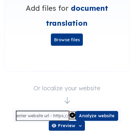
Add files for
document
translation
Browse files
Or localize your website
Analyze website
Preview