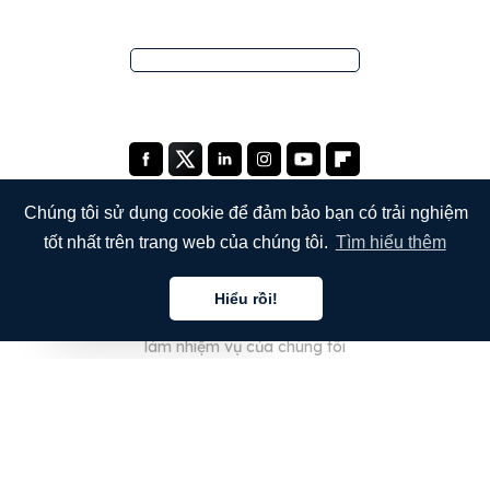
Chúng tôi sử dụng cookie để đảm bảo bạn có trải nghiệm
tốt nhất trên trang web của chúng tôi.
Tìm hiểu thêm
THE COMPANY
Hiểu rồi!
Giới thiệu về chúng tôi
Tiếng việt
làm nhiệm vụ của chúng tôi
Blog
Câu hỏi thường gặp
bảo ngũ của chúng tôi