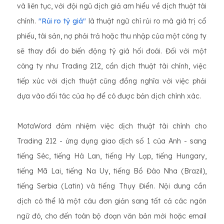
và liên tục, với đội ngũ dịch giả am hiểu về dịch thuật tài
chính.
"Rủi ro tỷ giá"
là thuật ngữ chỉ rủi ro mà giá trị cổ
phiếu, tài sản, nợ phải trả hoặc thu nhập của một công ty
sẽ thay đổi do biến động tỷ giá hối đoái. Đối với một
công ty như Trading 212, cần dịch thuật tài chính, việc
tiếp xúc với dịch thuật cũng đồng nghĩa với việc phải
dựa vào đối tác của họ để có được bản dịch chính xác.
MotaWord đảm nhiệm việc dịch thuật tài chính cho
Trading 212 - ứng dụng giao dịch số 1 của Anh - sang
tiếng Séc, tiếng Hà Lan, tiếng Hy Lạp, tiếng Hungary,
tiếng Mã Lai, tiếng Na Uy, tiếng Bồ Đào Nha (Brazil),
tiếng Serbia (Latin) và tiếng Thụy Điển. Nội dung cần
dịch có thể là một câu đơn giản sang tất cả các ngôn
ngữ đó, cho đến toàn bộ đoạn văn bản mới hoặc email