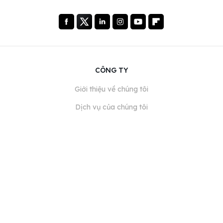
CÔNG TY
Giới thiệu về chúng tôi
Dịch vụ của chúng tôi
Blog
Câu hỏi thường gặp
Đội ngũ của chúng tôi
Nghề nghiệp
Pháp lý
Liên hệ