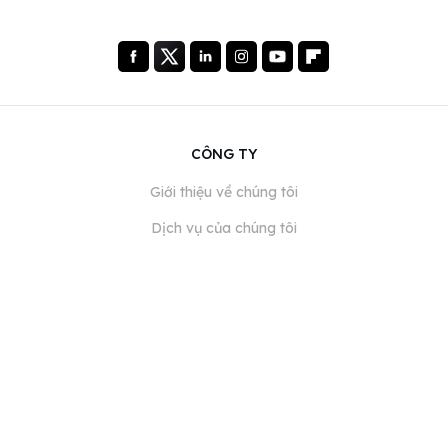
CÔNG TY
Giới thiệu về chúng tôi
Dịch vụ của chúng tôi
Blog
Câu hỏi thường gặp
Đội ngũ của chúng tôi
Nghề nghiệp
Pháp lý
Liên hệ