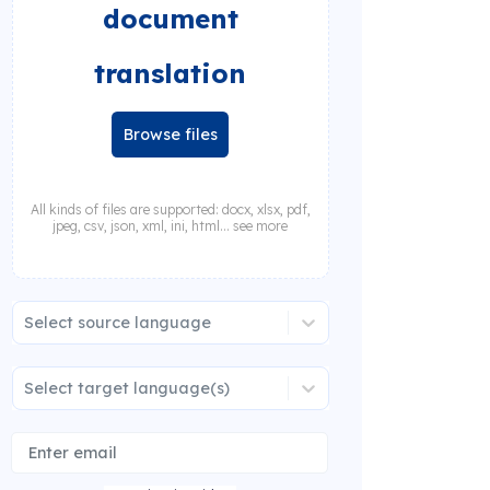
document
translation
Browse files
All kinds of files are supported: docx, xlsx, pdf,
jpeg, csv, json, xml, ini, html... see more
Select source language
Select target language(s)