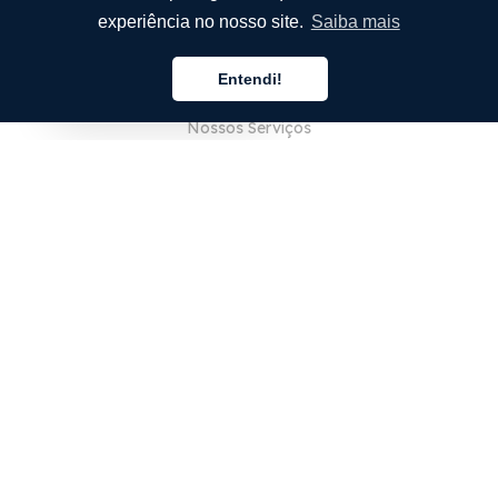
experiência no nosso site.
Saiba mais
EMPRESA
Entendi!
Sobre Nós
Português
Nossos Serviços
Blog
Perguntas Frequentes (FAQ)
Nossa Equipe
Carreiras
Jurídico
Entre em Contato
PARA CLIENTES
Iniciar sessão