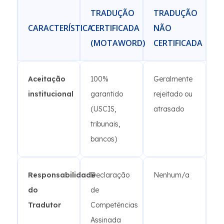
TRADUÇÃO
TRADUÇÃO
CARACTERÍSTICA
CERTIFICADA
NÃO
(MOTAWORD)
CERTIFICADA
Aceitação
100%
Geralmente
institucional
garantido
rejeitado ou
(USCIS,
atrasado
tribunais,
bancos)
Responsabilidade
Declaração
Nenhum/a
do
de
Tradutor
Competências
Assinada