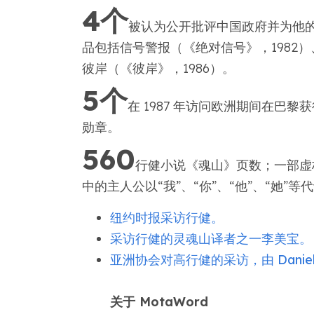
4个
被认为公开批评中国政府并为他的
品包括信号警报（《绝对信号》，1982）、
彼岸（《彼岸》，1986）。
5个
在 1987 年访问欧洲期间在巴
勋章。
560
行健小说《魂山》页数；一部虚
中的主人公以“我”、“你”、“他”、“她
纽约时报采访行健。
采访行健的灵魂山译者之一李美宝。
亚洲协会对高行健的采访，由 Daniel 
关于 MotaWord