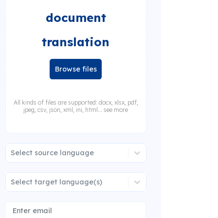
document
translation
Browse files
All kinds of files are supported: docx, xlsx, pdf,
jpeg, csv, json, xml, ini, html... see more
Select source language
Select target language(s)