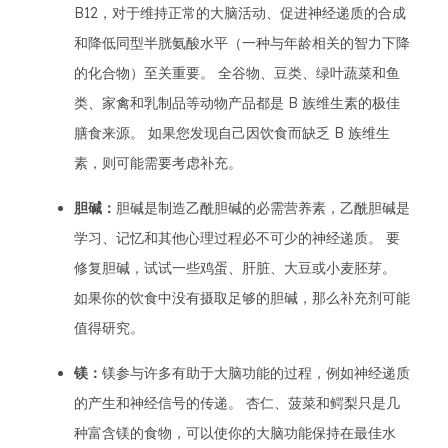
B12，对于维持正常的大脑活动、促进神经递质的合成
和降低同型半胱氨酸水平（一种与年龄相关的智力下降
的化合物）至关重要。 全谷物、豆类、绿叶蔬菜和鱼
类、家禽和乳制品等动物产品都是 B 族维生素的极佳
膳食来源。 如果您发现自己因饮食而缺乏 B 族维生
素，则可能需要考虑补充。
胆碱：
胆碱是制造乙酰胆碱的必需营养素，乙酰胆碱是
学习、记忆和其他心理过程必不可少的神经递质。 要
修复胆碱，试试一些鸡蛋、肝脏、大豆或小麦胚芽。
如果你的饮食中没有摄取足够的胆碱，那么补充剂可能
值得研究。
镁：
镁参与许多有助于大脑功能的过程，例如神经递质
的产生和神经信号的传递。 杏仁、菠菜和鳄梨只是几
种富含镁的食物，可以使你的大脑功能保持在最佳水