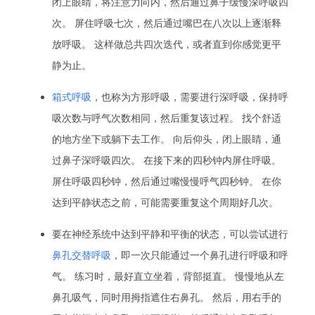
闭上眼睛，将注意力向内，然后通过鼻子缓慢深呼吸四
次。 屏住呼吸七次，然后通过嘴巴在八次以上逐渐释
放呼吸。 这样做总共四次迭代，或者直到你感觉更平
静为止。
箱式呼吸
，也称为方形呼吸，需要进行深呼吸，保持呼
吸次数与呼气次数相同，然后重复该过程。 找个舒适
的地方坐下或躺下去工作。 向后仰头，闭上眼睛，通
过鼻子深呼吸四次。 在接下来的四秒钟内屏住呼吸。
屏住呼吸四秒钟，然后通过嘴慢慢呼气四秒钟。 在你
达到平静状态之前，可能需要重复这个周期好几次。
要在神经系统中达到平静和平衡的状态，可以尝试进行
鼻孔交替呼吸
，即一次只能通过一个鼻孔进行呼吸和呼
气。 练习时，最好直立坐着，背部挺直。 慢慢地从左
鼻孔吸气，同时用拇指遮住右鼻孔。 然后，用右手的