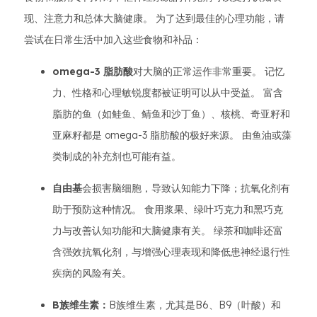
现、注意力和总体大脑健康。 为了达到最佳的心理功能，请
尝试在日常生活中加入这些食物和补品：
omega-3 脂肪酸
对大脑的正常运作非常重要。 记忆
力、性格和心理敏锐度都被证明可以从中受益。 富含
脂肪的鱼（如鲑鱼、鲭鱼和沙丁鱼）、核桃、奇亚籽和
亚麻籽都是 omega-3 脂肪酸的极好来源。 由鱼油或藻
类制成的补充剂也可能有益。
自由基
会损害脑细胞，导致认知能力下降；抗氧化剂有
助于预防这种情况。 食用浆果、绿叶巧克力和黑巧克
力与改善认知功能和大脑健康有关。 绿茶和咖啡还富
含强效抗氧化剂，与增强心理表现和降低患神经退行性
疾病的风险有关。
B族维生素：
B族维生素，尤其是B6、B9（叶酸）和