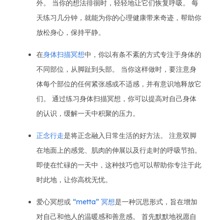
外。 当你的想法徘徊时，轻轻地让它们恢复呼吸。 每
天练习几分钟，就能为你的心理健康带来奇迹，帮助你
放松身心，保持平静。
在
身体扫描冥想
中，你以有条不紊的方式专注于身体的
不同部位，从脚趾到头部。 当你这样做时，要注意身
体每个部位的任何紧张感或不适感，并有意识地释放它
们。 通过练习身体扫描冥想，你可以提高对自己身体
的认识，缓解一天中积聚的压力。
正念行走
是将正念融入日常生活的好方法。 注意双脚
在地面上的感觉、肌肉的伸展以及行走时的呼吸节拍。
即使在忙碌的一天中，这种技巧也可以帮助你专注于此
时此地，让你高枕无忧。
爱心冥想或
“metta” 冥想
是一种沉思形式，旨在增加
对自己和他人的温暖感和善意感。 首先默默地祝愿自