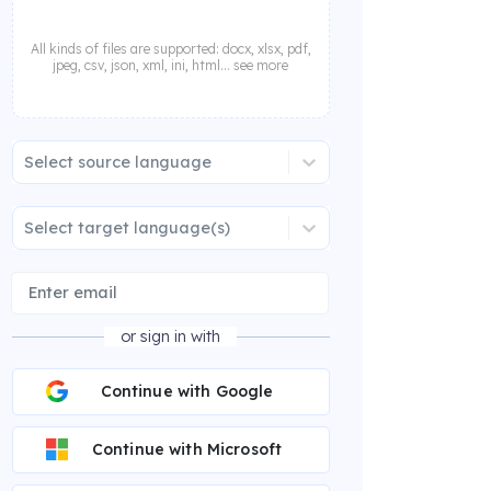
All kinds of files are supported: docx, xlsx, pdf,
jpeg, csv, json, xml, ini, html... see more
Select source language
Select target language(s)
or sign in with
Continue with Google
Continue with Microsoft