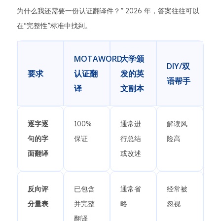
为什么我还需要一份认证翻译件？” 2026 年，答案往往可以
在“完整性”标准中找到。
MOTAWORD
大学颁
DIY/双
要求
认证翻
发的英
语帮手
译
文副本
逐字逐
100%
通常进
解读风
句的字
保证
行总结
险高
面翻译
或改述
反向评
已包含
通常省
经常被
分量表
并完整
略
忽视
翻译