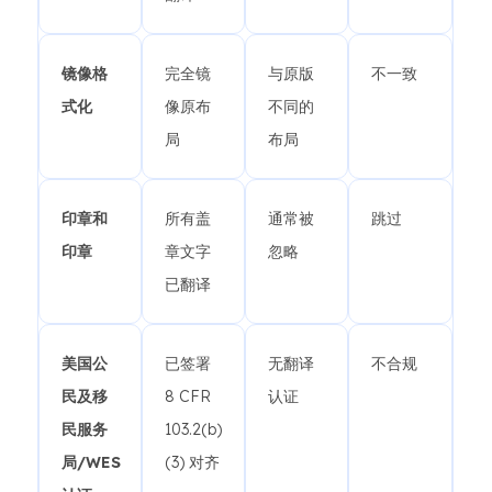
镜像格
完全镜
与原版
不一致
式化
像原布
不同的
局
布局
印章和
所有盖
通常被
跳过
印章
章文字
忽略
已翻译
美国公
已签署
无翻译
不合规
民及移
8 CFR
认证
民服务
103.2(b)
局/WES
(3) 对齐