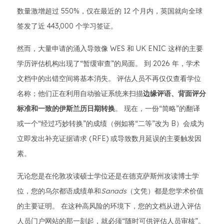
数量激增超过 550%，仅在最近的 12 个月内，英国就向全球
签发了近 443,000 个学习签证。
然而，大量申请的涌入导致像 WES 和 UK ENIC 这样的主要
学历评估机构出现了“暂缓审查”的局面。 到 2026 年，学术
文档中的出错空间将基本消失。 评估人员不再仅仅查看学位
名称；他们正在利用自动验证系统来扫描
边缘评语、背面评分
标准和一致的伊斯兰历日期转换
。 现在，一份“简略”的翻译
或一个“经过巧妙转换”的成绩（例如将“二等”改为 B）会成为
立即发出补充证据请求 (RFE) 或导致数月延误的主要触发因
素。
无论您是在伦敦攻读硕士学位还是在德克萨斯州攻读博士学
位，您的乌尔都语成绩单和
Sanads
（文凭）都是您学术价值
的主要证明。 在这种高风险的环境下，您的文档从进入评估
人员门户网站的那一刻起，就必须“随时可供评估人员审核”。