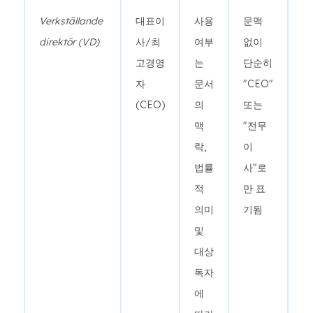
Verkställande
대표이
사용
문맥
direktör (VD)
사/최
여부
없이
고경영
는
단순히
자
문서
"CEO"
(CEO)
의
또는
맥
"전무
락,
이
법률
사"로
적
만 표
의미
기됨
및
대상
독자
에