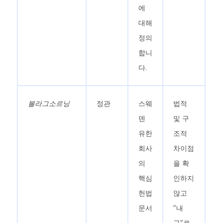
에
대해
정의
합니
다.
볼라그소르닝
정관
스웨
법적
덴
및 구
유한
조적
회사
차이점
의
을 확
핵심
인하지
헌법
않고
문서
"내