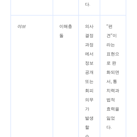
다.
야브
이해충
의사
"편
돌
결정
견"이
과정
라는
에서
표현으
정보
로 완
공개
화되면
또는
서, 통
회피
치력과
의무
법적
가
효력을
발생
잃었
할
다.
수