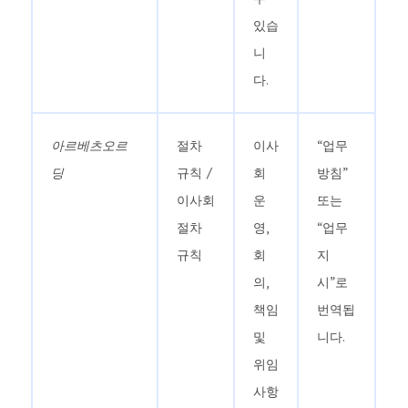
있습
니
다.
아르베츠오르
절차
이사
“업무
딩
규칙 /
회
방침”
이사회
운
또는
절차
영,
“업무
규칙
회
지
의,
시”로
책임
번역됩
및
니다.
위임
사항