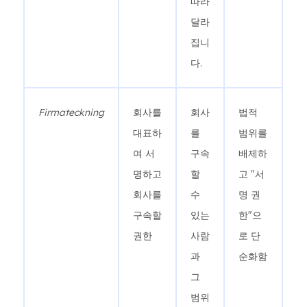
따라
달라
집니
다.
Firmateckning
회사를
회사
법적
대표하
를
범위를
여 서
구속
배제하
명하고
할
고 "서
회사를
수
명 권
구속할
있는
한"으
권한
사람
로 단
과
순화함
그
범위