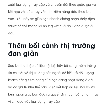
xuất lưu lượng truy cập và chuyển đổi theo quốc gia và
kết hợp với các truy vấn tìm kiếm hàng đầu theo khu
vực. Điều này sẽ giúp bạn nhanh chóng nhận thấy dịch
thuật có thể mang lại những kết quả đo lường được ở
đâu.
Thêm bối cảnh thị trường
đơn giản
Sau khi thu thập dữ liệu nội bộ, hãy bổ sung thêm thông
tin chi tiết về thị trường bên ngoài để hiểu rõ đối tượng
khách hàng tiềm năng của bạn đang hoạt động ở đâu
và có giá trị như thế nào. Việc kết hợp dữ liệu nội bộ và
bên ngoài giúp bạn đưa ra quyết định cân bằng hơn thay
vì chỉ dựa vào lưu lượng truy cập.