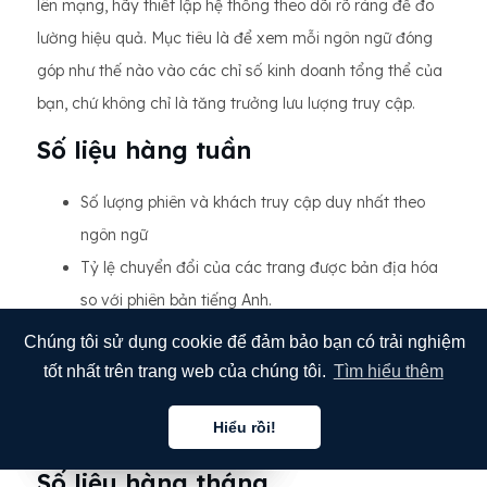
lên mạng, hãy thiết lập hệ thống theo dõi rõ ràng để đo
lường hiệu quả. Mục tiêu là để xem mỗi ngôn ngữ đóng
góp như thế nào vào các chỉ số kinh doanh tổng thể của
bạn, chứ không chỉ là tăng trưởng lưu lượng truy cập.
Số liệu hàng tuần
Số lượng phiên và khách truy cập duy nhất theo
ngôn ngữ
Tỷ lệ chuyển đổi của các trang được bản địa hóa
so với phiên bản tiếng Anh.
Doanh thu hoặc khách hàng tiềm năng được tạo
Chúng tôi sử dụng cookie để đảm bảo bạn có trải nghiệm
ra từ mỗi ngôn ngữ
tốt nhất trên trang web của chúng tôi.
Tìm hiểu thêm
Lượt nhấp chuột tự nhiên và thứ hạng tìm kiếm từ
Hiểu rồi!
Google Search Console
Tiếng việt
Tiếng việt
Tiếng việt
Số liệu hàng tháng