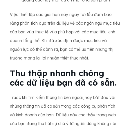
quảng cáo hay một dự án mở rộng sản phẩm?
Việc thiết lập các giới hạn này ngay từ đầu đảm bảo
rằng phân tích dựa trên dữ liệu về các ngôn ngữ mục tiêu
của bạn vừa thực tế vừa phù hợp với các mục tiêu kinh
doanh tổng thể. Khi đã xác định được mục tiêu và
nguồn lực có thể dành ra, bạn có thể ưu tiên những thị
trường mang lại lợi nhuận thiết thực nhất.
Thu thập nhanh chóng
các dữ liệu bạn đã có sẵn.
Trước khi tìm kiếm thông tin bên ngoài, hãy bắt đầu với
những thông tin đã có sẵn trong các công cụ phân tích
và kinh doanh của bạn. Dữ liệu này cho thấy trang web
của bạn đang thu hút sự chú ý từ người dùng không nói