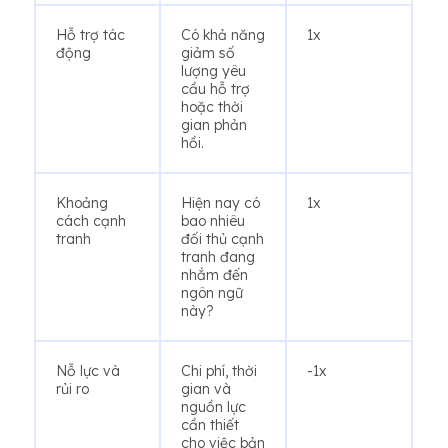
Hỗ trợ tác
Có khả năng
1x
động
giảm số
lượng yêu
cầu hỗ trợ
hoặc thời
gian phản
hồi.
Khoảng
Hiện nay có
1x
cách cạnh
bao nhiêu
tranh
đối thủ cạnh
tranh đang
nhắm đến
ngôn ngữ
này?
Nỗ lực và
Chi phí, thời
-1x
rủi ro
gian và
nguồn lực
cần thiết
cho việc bản