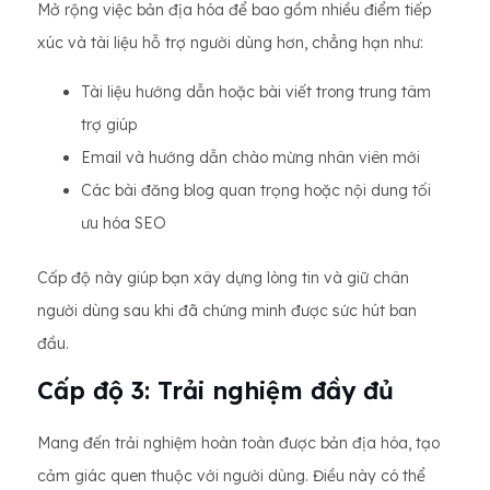
Mở rộng việc bản địa hóa để bao gồm nhiều điểm tiếp
xúc và tài liệu hỗ trợ người dùng hơn, chẳng hạn như:
Tài liệu hướng dẫn hoặc bài viết trong trung tâm
trợ giúp
Email và hướng dẫn chào mừng nhân viên mới
Các bài đăng blog quan trọng hoặc nội dung tối
ưu hóa SEO
Cấp độ này giúp bạn xây dựng lòng tin và giữ chân
người dùng sau khi đã chứng minh được sức hút ban
đầu.
Cấp độ 3: Trải nghiệm đầy đủ
Mang đến trải nghiệm hoàn toàn được bản địa hóa, tạo
cảm giác quen thuộc với người dùng. Điều này có thể