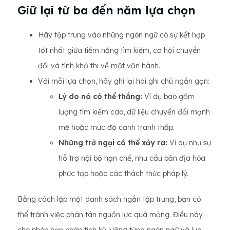
Giữ lại từ ba đến năm lựa chọn
Hãy tập trung vào những ngôn ngữ có sự kết hợp
tốt nhất giữa tiềm năng tìm kiếm, cơ hội chuyển
đổi và tính khả thi về mặt vận hành.
Với mỗi lựa chọn, hãy ghi lại hai ghi chú ngắn gọn:
Lý do nó có thể thắng:
Ví dụ bao gồm
lượng tìm kiếm cao, dữ liệu chuyển đổi mạnh
mẽ hoặc mức độ cạnh tranh thấp.
Những trở ngại có thể xảy ra:
Ví dụ như sự
hỗ trợ nội bộ hạn chế, nhu cầu bản địa hóa
phức tạp hoặc các thách thức pháp lý.
Bằng cách lập một danh sách ngắn tập trung, bạn có
thể tránh việc phân tán nguồn lực quá mỏng. Điều này