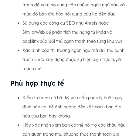
tranh để xem họ cung cấp những ngôn ngữ nào và
mức độ bản địa hóa nội dung của họ đến đâu.
Sử dụng các công cụ SEO như Ahrefs hoặc
SimilarWeb để phân tích thứ hạng từ khóa và
backlink của đối thủ cạnh tranh theo từng khu vực.
Xác định các thị trường ngôn ngữ mà đối thủ cạnh
tranh chưa xây dựng được sự hiện diện trực tuyến
mạnh mẽ.
Phù hợp thực tế
Kiểm tra xem có bất kỳ yêu cầu pháp lý hoặc quy
định nào có thể ảnh hưởng đến kế hoạch bản địa
hóa của bạn hay không.
Hãy xác nhận xem bạn có thể hỗ trợ các khâu hậu
cần quan trọng như phương thức thanh toán địa