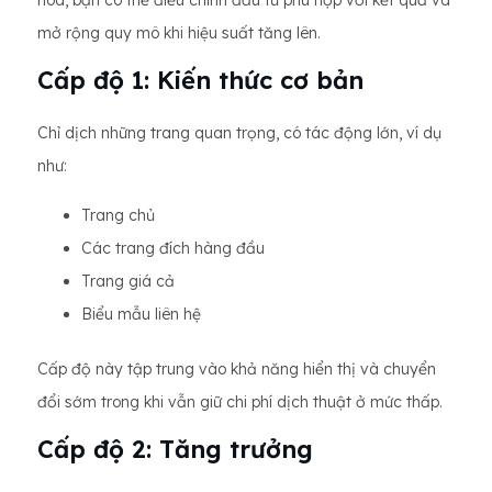
hóa, bạn có thể điều chỉnh đầu tư phù hợp với kết quả và
mở rộng quy mô khi hiệu suất tăng lên.
Cấp độ 1: Kiến thức cơ bản
Chỉ dịch những trang quan trọng, có tác động lớn, ví dụ
như:
Trang chủ
Các trang đích hàng đầu
Trang giá cả
Biểu mẫu liên hệ
Cấp độ này tập trung vào khả năng hiển thị và chuyển
đổi sớm trong khi vẫn giữ chi phí dịch thuật ở mức thấp.
Cấp độ 2: Tăng trưởng