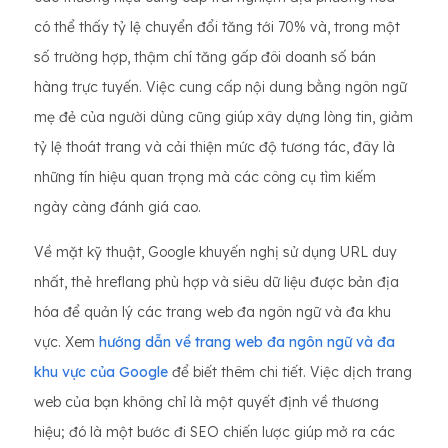
có thể thấy tỷ lệ chuyển đổi tăng tới 70% và, trong một
số trường hợp, thậm chí tăng gấp đôi doanh số bán
hàng trực tuyến. Việc cung cấp nội dung bằng ngôn ngữ
mẹ đẻ của người dùng cũng giúp xây dựng lòng tin, giảm
tỷ lệ thoát trang và cải thiện mức độ tương tác, đây là
những tín hiệu quan trọng mà các công cụ tìm kiếm
ngày càng đánh giá cao.
Về mặt kỹ thuật, Google khuyến nghị sử dụng URL duy
nhất, thẻ hreflang phù hợp và siêu dữ liệu được bản địa
hóa để quản lý các trang web đa ngôn ngữ và đa khu
vực. Xem
hướng dẫn về trang web đa ngôn ngữ và đa
khu vực của Google
để biết thêm chi tiết. Việc dịch trang
web của bạn không chỉ là một quyết định về thương
hiệu; đó là một bước đi SEO chiến lược giúp mở ra các