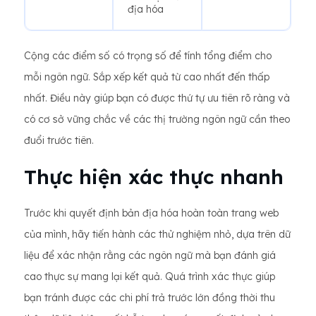
địa hóa
Cộng các điểm số có trọng số để tính tổng điểm cho
mỗi ngôn ngữ. Sắp xếp kết quả từ cao nhất đến thấp
nhất. Điều này giúp bạn có được thứ tự ưu tiên rõ ràng và
có cơ sở vững chắc về các thị trường ngôn ngữ cần theo
đuổi trước tiên.
Thực hiện xác thực nhanh
Trước khi quyết định bản địa hóa hoàn toàn trang web
của mình, hãy tiến hành các thử nghiệm nhỏ, dựa trên dữ
liệu để xác nhận rằng các ngôn ngữ mà bạn đánh giá
cao thực sự mang lại kết quả. Quá trình xác thực giúp
bạn tránh được các chi phí trả trước lớn đồng thời thu