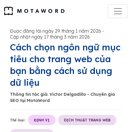
Được đăng tải ngày 29 tháng 1 năm 2026
-
Cập nhật ngày 17 tháng 3 năm 2026
Cách chọn ngôn ngữ mục
tiêu cho trang web của
bạn bằng cách sử dụng
dữ liệu
Thông tin tác giả: Victor Delgadillo - Chuyên gia
SEO tại MotaWord
Thể loại:
ĐỊNH VỊ
DỊCH THUẬT TRANG WEB