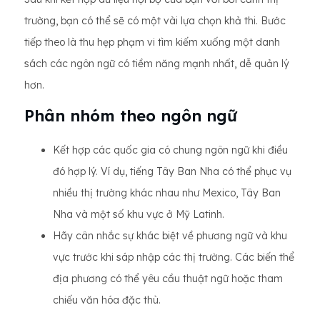
trường, bạn có thể sẽ có một vài lựa chọn khả thi. Bước
tiếp theo là thu hẹp phạm vi tìm kiếm xuống một danh
sách các ngôn ngữ có tiềm năng mạnh nhất, dễ quản lý
hơn.
Phân nhóm theo ngôn ngữ
Kết hợp các quốc gia có chung ngôn ngữ khi điều
đó hợp lý. Ví dụ, tiếng Tây Ban Nha có thể phục vụ
nhiều thị trường khác nhau như Mexico, Tây Ban
Nha và một số khu vực ở Mỹ Latinh.
Hãy cân nhắc sự khác biệt về phương ngữ và khu
vực trước khi sáp nhập các thị trường. Các biến thể
địa phương có thể yêu cầu thuật ngữ hoặc tham
chiếu văn hóa đặc thù.