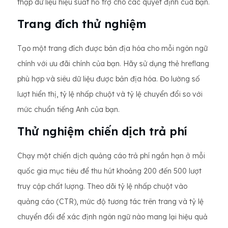
thập dữ liệu hiệu suất hỗ trợ cho các quyết định của bạn.
Trang đích thử nghiệm
Tạo một trang đích được bản địa hóa cho mỗi ngôn ngữ
chính với ưu đãi chính của bạn. Hãy sử dụng thẻ hreflang
phù hợp và siêu dữ liệu được bản địa hóa. Đo lường số
lượt hiển thị, tỷ lệ nhấp chuột và tỷ lệ chuyển đổi so với
mức chuẩn tiếng Anh của bạn.
Thử nghiệm chiến dịch trả phí
Chạy một chiến dịch quảng cáo trả phí ngắn hạn ở mỗi
quốc gia mục tiêu để thu hút khoảng 200 đến 500 lượt
truy cập chất lượng. Theo dõi tỷ lệ nhấp chuột vào
quảng cáo (CTR), mức độ tương tác trên trang và tỷ lệ
chuyển đổi để xác định ngôn ngữ nào mang lại hiệu quả