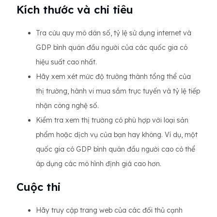
Kích thước và chi tiêu
Tra cứu quy mô dân số, tỷ lệ sử dụng internet và
GDP bình quân đầu người của các quốc gia có
hiệu suất cao nhất.
Hãy xem xét mức độ trưởng thành tổng thể của
thị trường, hành vi mua sắm trực tuyến và tỷ lệ tiếp
nhận công nghệ số.
Kiểm tra xem thị trường có phù hợp với loại sản
phẩm hoặc dịch vụ của bạn hay không. Ví dụ, một
quốc gia có GDP bình quân đầu người cao có thể
áp dụng các mô hình định giá cao hơn.
Cuộc thi
Hãy truy cập trang web của các đối thủ cạnh