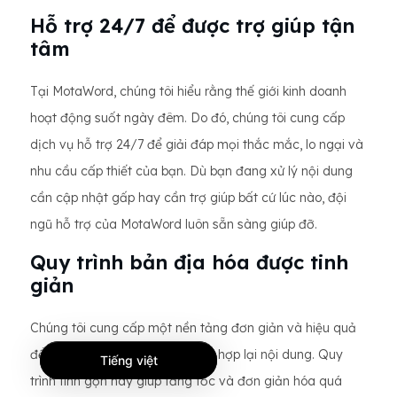
Hỗ trợ 24/7 để được trợ giúp tận
tâm
Tại MotaWord, chúng tôi hiểu rằng thế giới kinh doanh
hoạt động suốt ngày đêm. Do đó, chúng tôi cung cấp
dịch vụ hỗ trợ 24/7 để giải đáp mọi thắc mắc, lo ngại và
nhu cầu cấp thiết của bạn. Dù bạn đang xử lý nội dung
cần cập nhật gấp hay cần trợ giúp bất cứ lúc nào, đội
ngũ hỗ trợ của MotaWord luôn sẵn sàng giúp đỡ.
Quy trình bản địa hóa được tinh
giản
Chúng tôi cung cấp một nền tảng đơn giản và hiệu quả
để trích xuất, dịch thuật và tích hợp lại nội dung. Quy
Tiếng việt
trình tinh gọn này giúp tăng tốc và đơn giản hóa quá