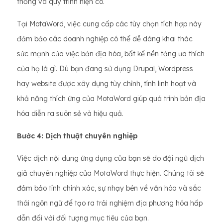
thống và quy trình hiện có.
Tại MotaWord, việc cung cấp các tùy chọn tích hợp này
đảm bảo các doanh nghiệp có thể dễ dàng khai thác
sức mạnh của việc bản địa hóa, bất kể nền tảng ưa thích
của họ là gì. Dù bạn đang sử dụng Drupal, Wordpress
hay website được xây dựng tùy chỉnh, tính linh hoạt và
khả năng thích ứng của MotaWord giúp quá trình bản địa
hóa diễn ra suôn sẻ và hiệu quả.
Bước 4: Dịch thuật chuyên nghiệp
Việc dịch nội dung ứng dụng của bạn sẽ do đội ngũ dịch
giả chuyên nghiệp của MotaWord thực hiện. Chúng tôi sẽ
đảm bảo tính chính xác, sự nhạy bén về văn hóa và sắc
thái ngôn ngữ để tạo ra trải nghiệm địa phương hóa hấp
dẫn đối với đối tượng mục tiêu của bạn.