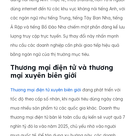
dùng internet đến từ các khu vực không nói tiếng Anh, với
các ngôn ngữ như tiếng Trung, tiếng Tây Ban Nha, tiếng
Ả Rập và tiếng Bồ Đào Nha chiếm một phần đáng kể lưu
lượng truy cập trực tuyến. Sự thay đổi này nhấn mạnh
nhu cầu các doanh nghiệp cần phải giao tiếp hiệu quả
bằng ngôn ngữ của thị trường mục tiêu.
Thương mại điện tử và thương
mại xuyên biên giới
Thương mại điện tử xuyên biên giới
đang phát triển với
tốc độ theo cấp số nhân, khi người tiêu dùng ngày càng
mua nhiều sản phẩm từ các quốc gia khác. Doanh thu
thương mại điện tử bán lẻ toàn cầu dự kiến ​​sẽ vượt quá 7
nghìn tỷ đô la vào năm 2025, chủ yếu nhờ vào người
mua quốc tế. Để tận dụng xu hướng này, các doanh