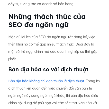
đẩy sự tương tác và doanh số bán hàng.
Những thách thức của
SEO đa ngôn ngữ
Mặc dù lợi ích của SEO đa ngôn ngữ rất đáng kể, việc
triển khai nó có thể gặp nhiều thách thức. Dưới đây là
một số trở ngại chính mà các doanh nghiệp có thể gặp
phải:
Bản địa hóa so với dịch thuật
Bản địa hóa không chỉ đơn thuần là dịch thuật
. Trong khi
dịch thuật liên quan đến việc chuyển đổi văn bản từ
ngôn ngữ này sang ngôn ngữ khác, thì bản địa hóa điều
chỉnh nội dung để phù hợp với các sắc thái văn hóa và