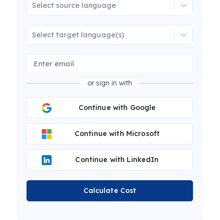
Select source language
Select target language(s)
or sign in with
Continue with Google
Continue with Microsoft
Continue with LinkedIn
Calculate Cost