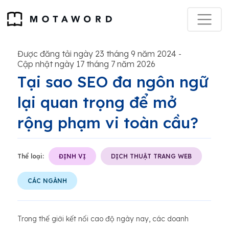
Được đăng tải ngày 23 tháng 9 năm 2024
-
Cập nhật ngày 17 tháng 7 năm 2026
Tại sao SEO đa ngôn ngữ
lại quan trọng để mở
rộng phạm vi toàn cầu?
Thể loại:
ĐỊNH VỊ
DỊCH THUẬT TRANG WEB
CÁC NGÀNH
Trong thế giới kết nối cao độ ngày nay, các doanh