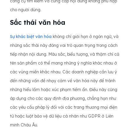
công cụ tìm kiếm và cung cấp nội dung không phù hợp
cho người dùng.
Sắc thái văn hóa
Sự khác biệt văn hóa
không chỉ giới hạn ở ngôn ngữ, và
những sắc thái này đóng vai trò quan trọng trong cách
tiếp nhận nội dung. Màu sắc, biểu tượng, và thậm chí cả
tên sản phẩm có thể mang những ý nghĩa khác nhau ở
các vùng miền khác nhau. Các doanh nghiệp cần lưu ý
đến những vấn đề nhạy cảm về văn hóa này để tránh
những hiểu lầm hoặc xúc phạm tiềm ẩn. Điều này cũng
áp dụng cho các quy định địa phương, chẳng hạn như
các yêu cầu pháp lý đối với các trang thương mại điện
tử hoặc luật bảo vệ dữ liệu cá nhân như GDPR ở Liên
minh Châu Âu.