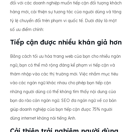
đối với các doanh nghiệp muốn tiếp cận đối tượng khách
hàng mới, cải thiện sự tương tác của người dùng và tăng
tỷ lệ chuyển đổi trên phạm vi quốc tế. Dưới đây là một
số ưu điểm chính:
Tiếp cận được nhiều khán giả hơn
Bằng cách tối ưu hóa trang web của bạn cho nhiều ngôn
ngữ, bạn có thể mở rộng đáng kể phạm vi tiếp cận và
thâm nhập vào các thị trường mới. Việc nhắm mục tiêu
vào các ngôn ngữ khác nhau cho phép bạn tiếp cận
những người dùng có thể không tìm thấy nội dung của
bạn do rào cản ngôn ngữ. SEO đa ngôn ngữ về cơ bản
giúp doanh nghiệp của bạn tiếp cận được 75% người
dùng internet không nói tiếng Anh.
Cải thiện trải nghiệm người dùng