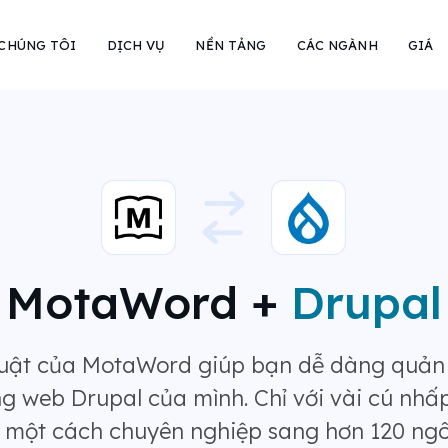
 CHÚNG TÔI
DỊCH VỤ
NỀN TẢNG
CÁC NGÀNH
GIÁ
MotaWord +
Drupal
huật của MotaWord giúp bạn dễ dàng quản l
g web Drupal của mình. Chỉ với vài cú nhấp
 một cách chuyên nghiệp sang hơn 120 ng