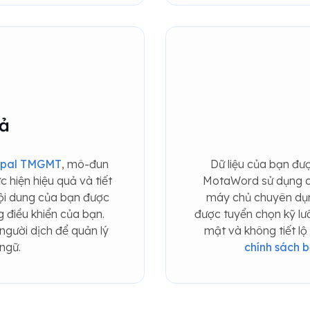
ả
upal TMGMT
, mô-đun
Dữ liệu của bạn đư
c hiện hiệu quả và tiết
MotaWord sử dụng ch
nội dung của bạn được
máy chủ chuyên dụn
g điều khiển của bạn.
được tuyển chọn kỹ lư
 người dịch để quản lý
mật và không tiết lộ
ngữ.
chính sách b