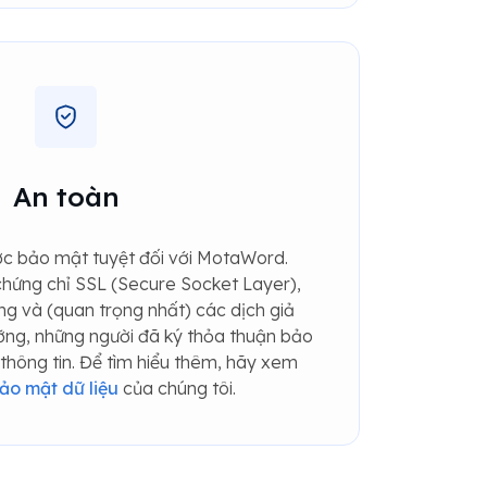
An toàn
ợc bảo mật tuyệt đối với MotaWord.
ứng chỉ SSL (Secure Socket Layer),
g và (quan trọng nhất) các dịch giả
ỡng, những người đã ký thỏa thuận bảo
 thông tin. Để tìm hiểu thêm, hãy xem
ảo mật dữ liệu
của chúng tôi.