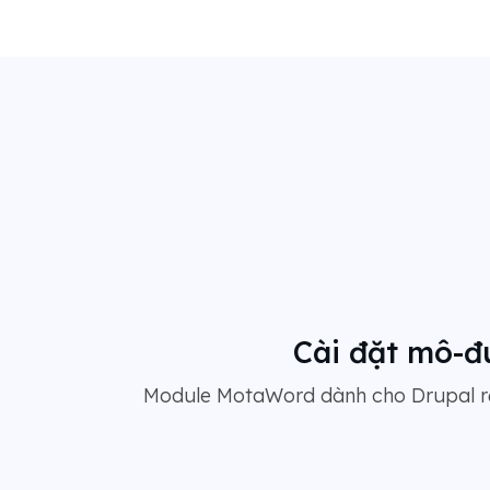
Cài đặt mô-đ
Module MotaWord dành cho Drupal rấ