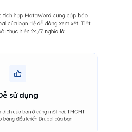
iệc tích hợp MotaWord cung cấp báo
upal của bạn để dễ dàng xem xét. Tiết
 thực hiện 24/7, nghĩa là:
Dễ sử dụng
ản dịch của bạn ở cùng một nơi. TMGMT
o bảng điều khiển Drupal của bạn.