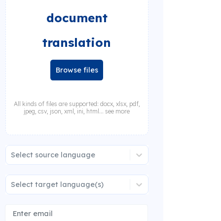
document
translation
Browse files
All kinds of files are supported: docx, xlsx, pdf,
jpeg, csv, json, xml, ini, html... see more
Select source language
Select target language(s)