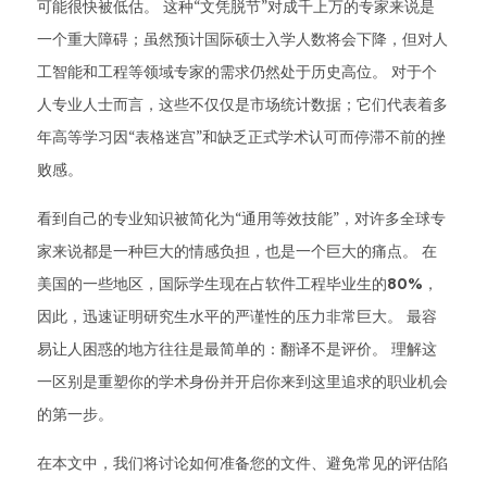
可能很快被低估。 这种“文凭脱节”对成千上万的专家来说是
一个重大障碍；虽然预计国际硕士入学人数将会下降，但对人
工智能和工程等领域专家的需求仍然处于历史高位。 对于个
人专业人士而言，这些不仅仅是市场统计数据；它们代表着多
年高等学习因“表格迷宫”和缺乏正式学术认可而停滞不前的挫
败感。
看到自己的专业知识被简化为“通用等效技能”，对许多全球专
家来说都是一种巨大的情感负担，也是一个巨大的痛点。 在
美国的一些地区，国际学生现在占软件工程毕业生的
80%
，
因此，迅速证明研究生水平的严谨性的压力非常巨大。 最容
易让人困惑的地方往往是最简单的：翻译不是评价。 理解这
一区别是重塑你的学术身份并开启你来到这里追求的职业机会
的第一步。
在本文中，我们将讨论如何准备您的文件、避免常见的评估陷