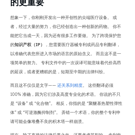
的更重要
想象一下，你刚刚开发出一种开创性的尖端医疗设备。 或
者，经过大量的努力，你已经创造出一种创新的药物。 你不
能把它当成一天，因为还有很多工作要做。 为了跨境保护您
的
知识产权（IP）
，您需要医疗器械专利或药品专利翻译，
以准确代表您所进入市场的语言的原始含义。 而且这不是一
项简单的努力。 专利文件中的一次误译可能意味着代价高昂
的延误，或者更糟糕的是，短期至中期的法律纠纷。
而且这不仅仅是文字——
还关系到精度
。 这些翻译必须
100% 准确，因为它们涉及高度专业化的术语。 你说的不只
是 “设备” 或 “化合物”。 相反，你指的是 “聚醚基热塑性弹性
体” 或 “可逆激酶抑制剂”。 弄错一个术语，你的整个专利申
请可能会像堆叠不良的积木塔一样崩溃。