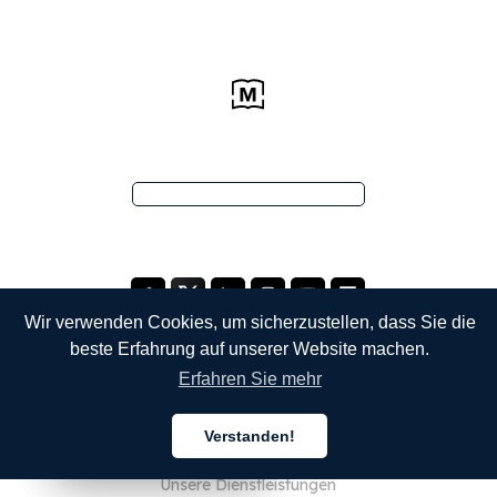
Wir verwenden Cookies, um sicherzustellen, dass Sie die
beste Erfahrung auf unserer Website machen.
Erfahren Sie mehr
UNTERNEHMEN
Verstanden!
Über uns
Deutsch
Deutsch
Deutsch
Unsere Dienstleistungen